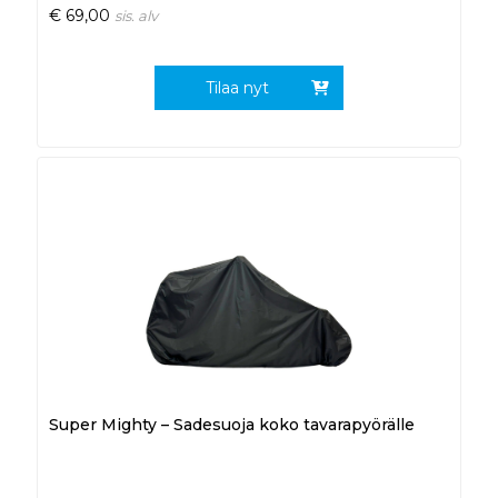
€
69,00
sis. alv
Tilaa nyt
Super Mighty – Sadesuoja koko tavarapyörälle