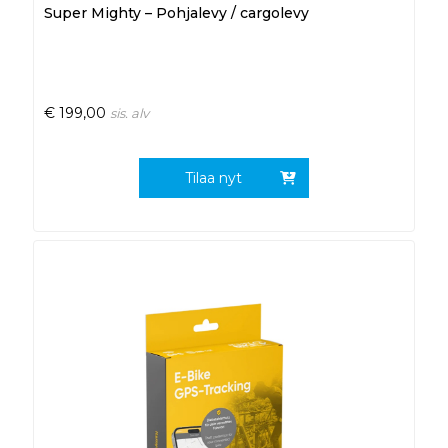
Super Mighty – Pohjalevy / cargolevy
€
199,00
sis. alv
Tilaa nyt