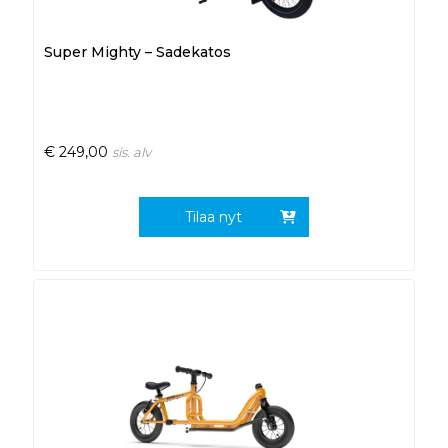
Super Mighty – Sadekatos
€
249,00
sis. alv
Tilaa nyt