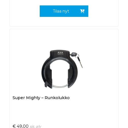
Tilaa nyt
Super Mighty – Runkolukko
€
49,00
sis. alv