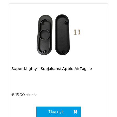
Super Mighty – Suojakansi Apple AirTagille
€
15,00
sis. alv
Tilaa nyt