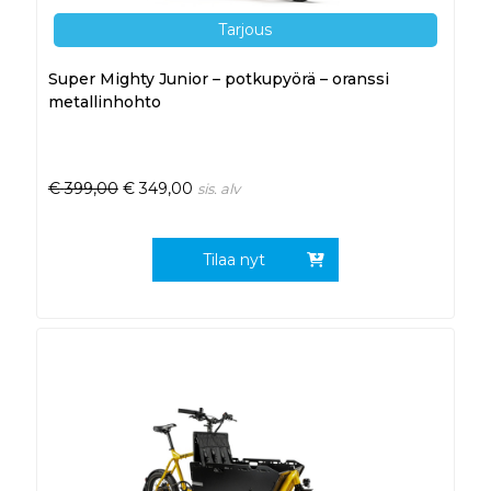
Tarjous
Super Mighty Junior – potkupyörä – oranssi
metallinhohto
€
399,00
€
349,00
sis. alv
Tilaa nyt