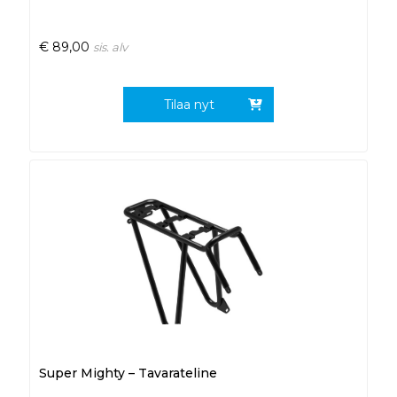
€
89,00
sis. alv
Tilaa nyt
Super Mighty – Tavarateline