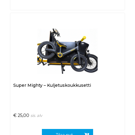
Super Mighty – Kuljetuskoukkusetti
€
25,00
sis. alv
Tilaa nyt