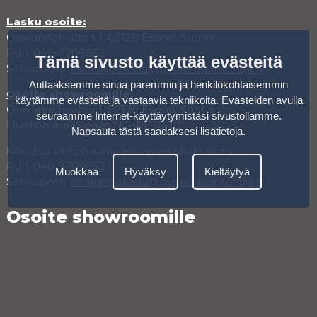
Lasku osoite:
Oravannahkatori 1, 02120 Espoo, Suomi
Puh. 040-7709853
Tämä sivusto käyttää evästeitä
Sähköposti:
asiakaspalvelu@pyora-asiantuntija.fi
Auttaaksemme sinua paremmin ja henkilökohtaisemmin
Osoite showroomille:
käytämme evästeitä ja vastaavia tekniikoita. Evästeiden avulla
Oravannahkatori 1, 02120 Espoo, Suomi
seuraamme Internet-käyttäytymistäsi sivustollamme.
Huollon aukioloajat MA-PE 10-18
Napsauta tästä saadaksesi lisätietoja
.
Koeajoa varten varaa aika varauskalenterista.
Puh. 040-7709853
Muokkaa
Hyväksy
Kieltäytyä
Sähköposti:
asiakaspalvelu@pyora-asiantuntija.fi
Osoite showroomille