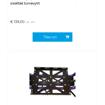
sisältää turvavyöt
€
139,00
sis. alv
Tilaa nyt