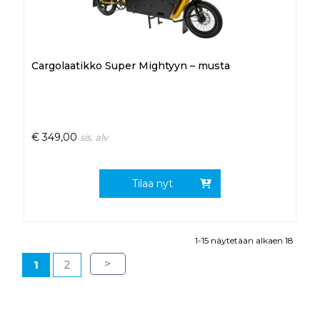
Cargolaatikko Super Mightyyn – musta
€
349,00
sis. alv
Tilaa nyt
1-15 näytetään alkaen 18
>
1
2