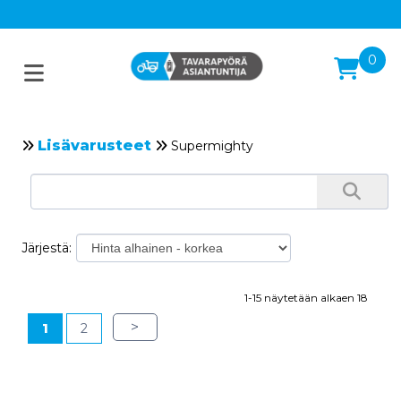
0
Lisävarusteet
Supermighty
Järjestä:
1-15 näytetään alkaen 18
>
1
2