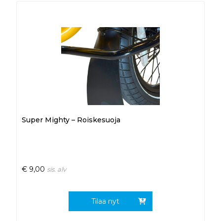
Super Mighty – Roiskesuoja
€
9,00
sis. alv
Tilaa nyt