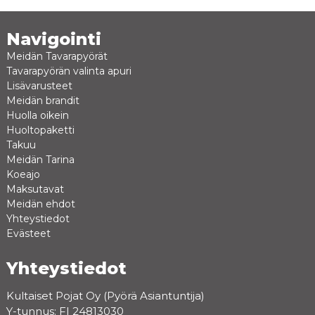
Navigointi
Meidän Tavarapyörät
Tavarapyörän valinta apuri
Lisävarusteet
Meidän brandit
Huolla oikein
Huoltopaketti
Takuu
Meidän Tarina
Koeajo
Maksutavat
Meidän ehdot
Yhteystiedot
Evästeet
Yhteystiedot
Kultaiset Pojat Oy (Pyörä Asiantuntija)
Y-tunnus: FI 24813030