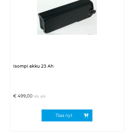
Isompi akku 23 Ah
€
499,00
sis. alv
Tilaa nyt