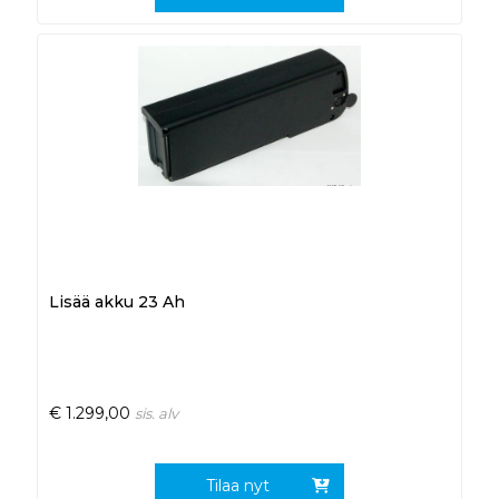
Lisää akku 23 Ah
€
1.299,00
sis. alv
Tilaa nyt