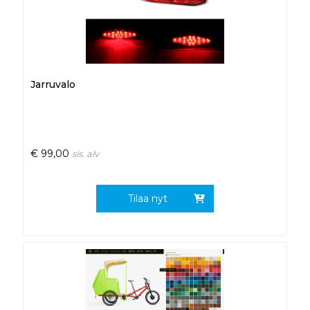
Jarruvalo
€
99,00
sis. alv
Tilaa nyt