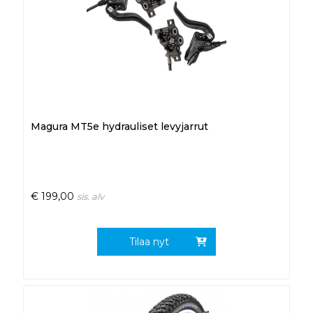
Magura MT5e hydrauliset levyjarrut
€
199,00
sis. alv
Tilaa nyt