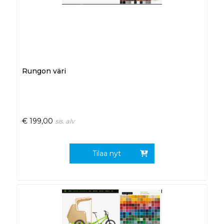
Rungon väri
€
199,00
sis. alv
Tilaa nyt