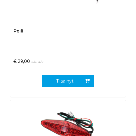
Peili
€
29,00
sis. alv
Tilaa nyt