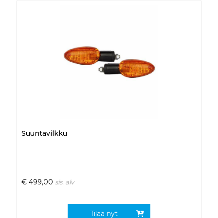
Suuntavilkku
€
499,00
sis. alv
Tilaa nyt