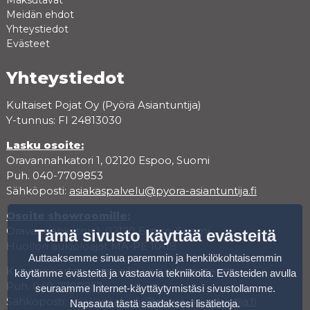
Meidän ehdot
Yhteystiedot
Evästeet
Yhteystiedot
Kultaiset Pojat Oy (Pyörä Asiantuntija)
Y-tunnus: FI 24813030
Lasku osoite:
Oravannahkatori 1, 02120 Espoo, Suomi
Puh. 040-7709853
Sähköposti:
asiakaspalvelu@pyora-asiantuntija.fi
Osoite showroomille:
Oravannahkatori 1, 02120 Espoo, Suomi
Tämä sivusto käyttää evästeitä
Huollon aukioloajat MA-PE 10-18
Auttaaksemme sinua paremmin ja henkilökohtaisemmin
Koeajoa varten varaa aika varauskalenterista.
käytämme evästeitä ja vastaavia tekniikoita. Evästeiden avulla
Puh. 040-7709853
seuraamme Internet-käyttäytymistäsi sivustollamme.
Sähköposti:
asiakaspalvelu@pyora-asiantuntija.fi
Napsauta tästä saadaksesi lisätietoja
.