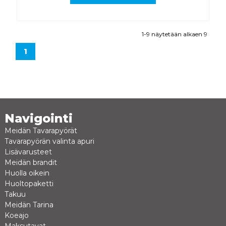
1-9 näytetään alkaen 9
1
Navigointi
Meidän Tavarapyörät
Tavarapyörän valinta apuri
Lisävarusteet
Meidän brandit
Huolla oikein
Huoltopaketti
Takuu
Meidän Tarina
Koeajo
Maksutavat