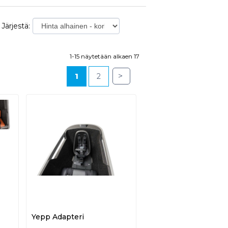
Järjestä:
1-15 näytetään alkaen 17
>
1
2
Yepp Adapteri