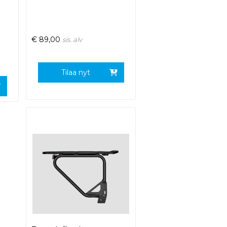
€
89,00
sis. alv
Tilaa nyt