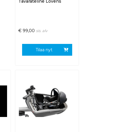
Tavarateline Lovens
€
99,00
sis. alv
Tilaa nyt