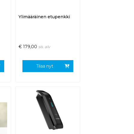
Ylimääräinen etupenkki
€
179,00
sis. alv
Tilaa nyt