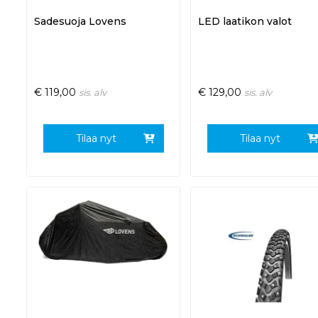
Sadesuoja Lovens
LED laatikon valot
€
119,00
€
129,00
sis. alv
sis. alv
Tilaa nyt
Tilaa nyt