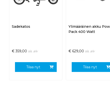
Sadekatos
Ylimääräinen akku Pow
Pack 400 Watt
€
359,00
€
629,00
sis. alv
sis. alv
Tilaa nyt
Tilaa nyt