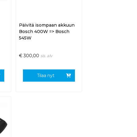
Päivitä isompaan akkuun
Bosch 400W => Bosch
545W
€
300,00
sis. alv
Tilaa nyt