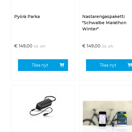
Pyörä Parka
Nastarengaspaketti
"Schwalbe Marathon
Winter"
€
149,00
€
149,00
sis. alv
sis. alv
Tilaa nyt
Tilaa nyt