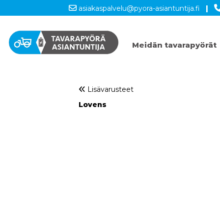
asiakaspalvelu@pyora-asiantuntija.fi
|
Meidän tavarapyörät
Lisävarusteet
Lovens