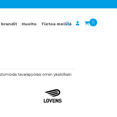
0
 brandit
Huolto
Tietoa meistä
stomoida tavarapyöräsi omiin yksilöllisiin