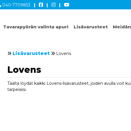
040-7709853
|
|
|
Tavarapyörän valinta apuri
Lisävarusteet
Meidän
Lisävarusteet
Lovens
Lovens
Täältä löydät kaikki Lovens-lisävarusteet, joiden avulla voit ku
tarpeisiisi.