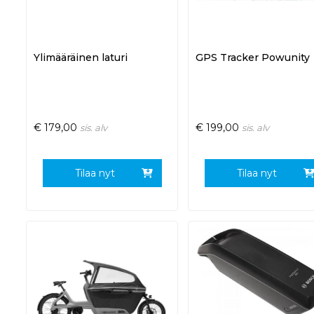
Ylimääräinen laturi
GPS Tracker Powunity
€
179,00
€
199,00
sis. alv
sis. alv
Tilaa nyt
Tilaa nyt