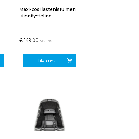
Maxi-cosi lastenistuimen
kiinnitysteline
€
149,00
sis. alv
Tilaa nyt