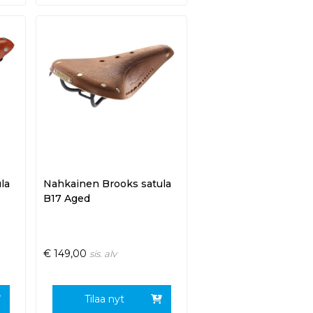
la
Nahkainen Brooks satula
B17 Aged
€
149,00
sis. alv
Tilaa nyt