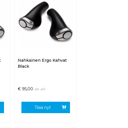
t
Nahkainen Ergo Kahvat
Black
€
95,00
sis. alv
Tilaa nyt