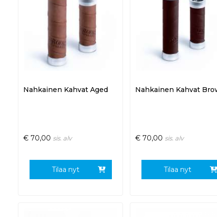
Nahkainen Kahvat Aged
Nahkainen Kahvat Br
€
70,00
€
70,00
sis. alv
sis. alv
Tilaa nyt
Tilaa nyt