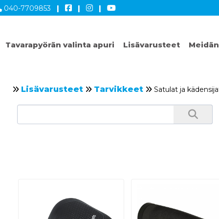
040-7709853
|
|
|
Tavarapyörän valinta apuri
Lisävarusteet
Meidän
Lisävarusteet
Tarvikkeet
Satulat ja kädensija