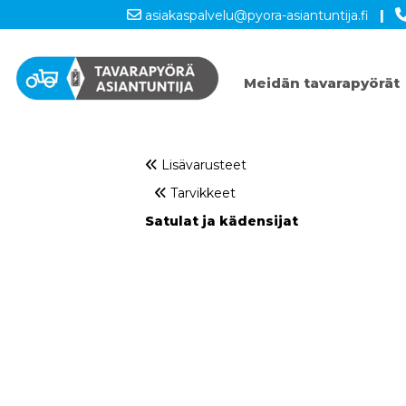
asiakaspalvelu@pyora-asiantuntija.fi
|
Meidän tavarapyörät
Lisävarusteet
Tarvikkeet
Satulat ja kädensijat