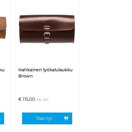
ku
Nahkainen työkalulaukku
Brown
€
115,00
sis. alv
Tilaa nyt