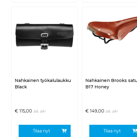
Nahkainen työkalulaukku
Nahkainen Brooks satu
Black
B17 Honey
€
115,00
€
149,00
sis. alv
sis. alv
Tilaa nyt
Tilaa nyt