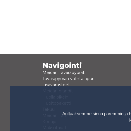
Navigointi
Meidän Tavarapyörät
Tavarapyörän valinta apuri
Lisävarusteet
Meidän brandit
Huolla oikein
Huoltopaketti
Takuu
Auttaaksemme sinua paremmin ja hen
Meidän Tarina
Koeajo
Maksutavat