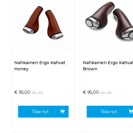
Nahkainen Ergo Kahvat
Nahkainen Ergo Kahva
Honey
Brown
€
95,00
€
95,00
sis. alv
sis. alv
Tilaa nyt
Tilaa nyt