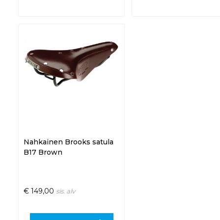
Nahkainen Brooks satula
B17 Brown
€
149,00
sis. alv