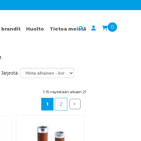
0
 brandit
Huolto
Tietoa meistä
t
Järjestä:
1-15 näytetään alkaen 21
>
1
2