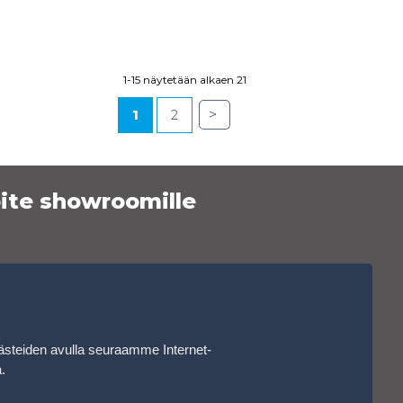
1-15 näytetään alkaen 21
>
1
2
ite showroomille
ästeiden avulla seuraamme Internet-
a
.