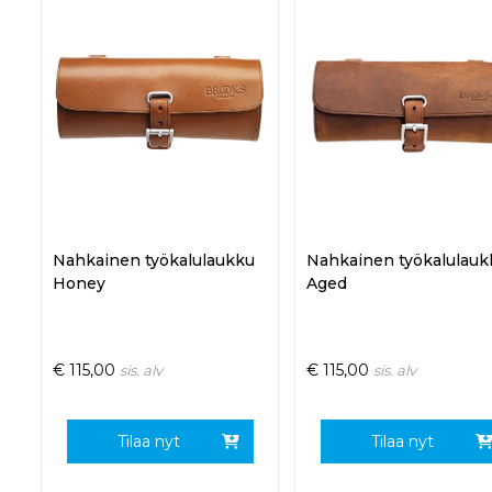
Nahkainen työkalulaukku
Nahkainen työkalulauk
Honey
Aged
€
115,00
€
115,00
sis. alv
sis. alv
Tilaa nyt
Tilaa nyt