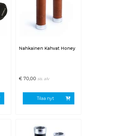
Nahkainen Kahvat Honey
€
70,00
sis. alv
Tilaa nyt