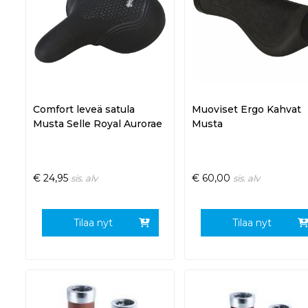
Comfort leveä satula
Muoviset Ergo Kahvat
Musta Selle Royal Aurorae
Musta
€
24,95
€
60,00
sis. alv
sis. alv
Tilaa nyt
Tilaa nyt