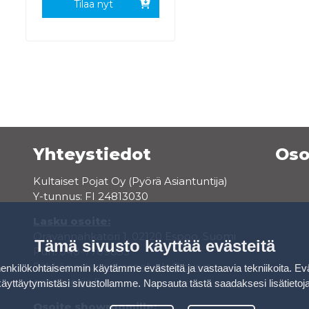
Tilaa nyt
Yhteystiedot
Oso
Kultaiset Pojat Oy (Pyörä Asiantuntija)
Y-tunnus: FI 24813030
Lasku osoite:
Oravannahkatori 1, 02120 Espoo, Suomi
Tämä sivusto käyttää evästeitä
Puh. 040-7709853
Sähköposti:
asiakaspalvelu@pyora-
kilökohtaisemmin käytämme evästeitä ja vastaavia tekniikoita. Ev
asiantuntija.fi
käyttäytymistäsi sivustollamme.
Napsauta tästä saadaksesi lisätietoj
Osoite showroomille: