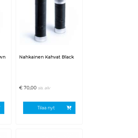
own
Nahkainen Kahvat Black
€
70,00
sis. alv
Tilaa nyt