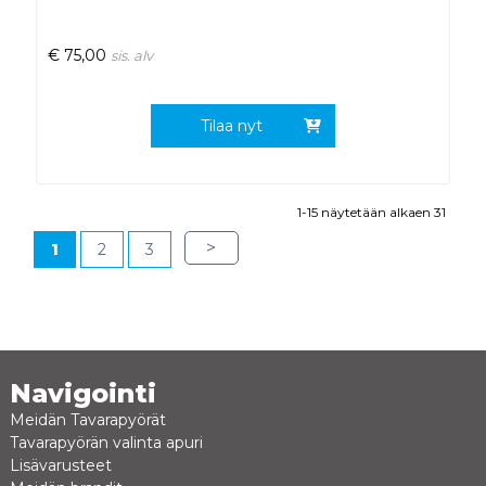
€
75,00
sis. alv
Tilaa nyt
1-15 näytetään alkaen 31
>
1
2
3
Navigointi
Meidän Tavarapyörät
Tavarapyörän valinta apuri
Lisävarusteet