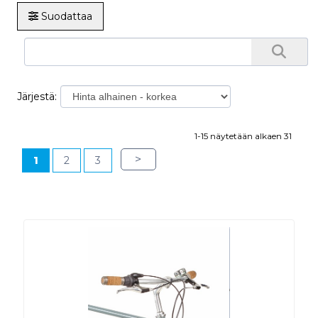
Suodattaa
Järjestä:
1-15 näytetään alkaen 31
>
1
2
3