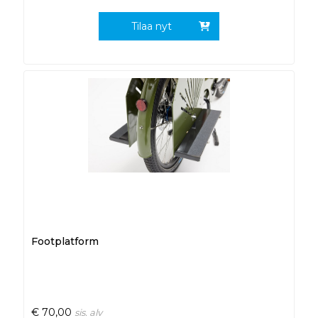
Tilaa nyt
Footplatform
€
70,00
sis. alv