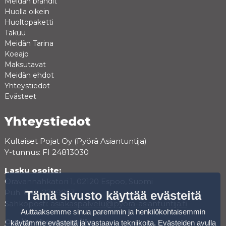
Meidän brandit
Huolla oikein
Huoltopaketti
Takuu
Meidän Tarina
Koeajo
Maksutavat
Meidän ehdot
Yhteystiedot
Evästeet
Yhteystiedot
Kultaiset Pojat Oy (Pyörä Asiantuntija)
Y-tunnus: FI 24813030
Lasku osoite:
Oravannahkatori 1, 02120 Espoo, Suomi
Puh. 040-7709853
Tämä sivusto käyttää evästeitä
Sähköposti:
asiakaspalvelu@pyora-asiantuntija.fi
Auttaaksemme sinua paremmin ja henkilökohtaisemmin
Osoite showroomille:
käytämme evästeitä ja vastaavia tekniikoita. Evästeiden avulla