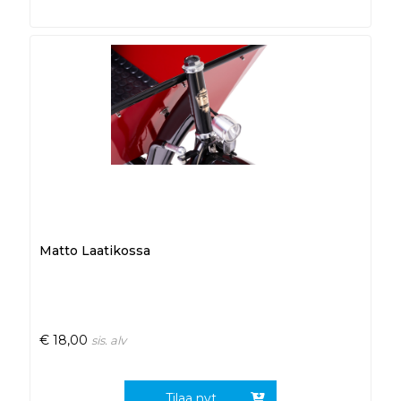
Matto Laatikossa
€
18,00
sis. alv
Tilaa nyt