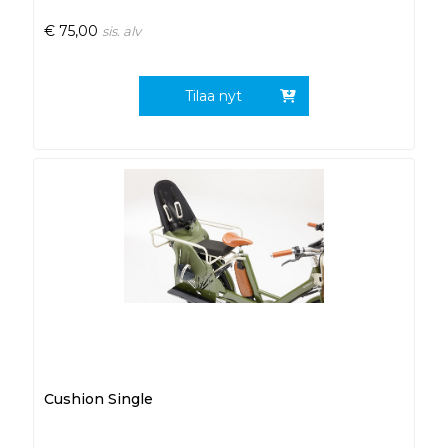
€
75,00
sis. alv
Tilaa nyt
Cushion Single