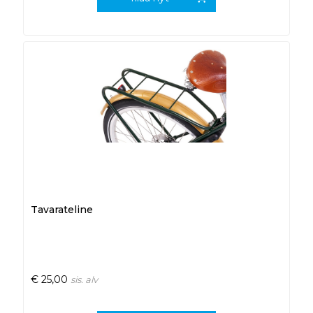
Tavarateline
€
25,00
sis. alv