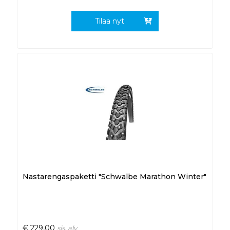
Tilaa nyt
Nastarengaspaketti "Schwalbe Marathon Winter"
€
229,00
sis. alv