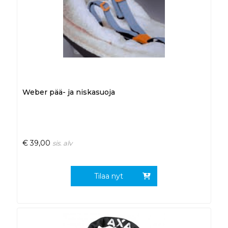
Weber pää- ja niskasuoja
€
39,00
sis. alv
Tilaa nyt