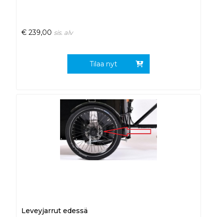
€
239,00
sis. alv
Tilaa nyt
Leveyjarrut edessä