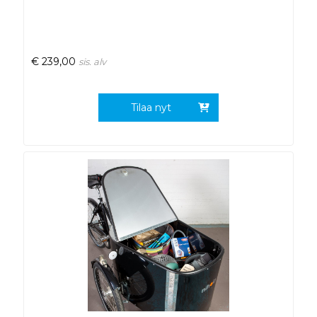
€
239,00
sis. alv
Tilaa nyt