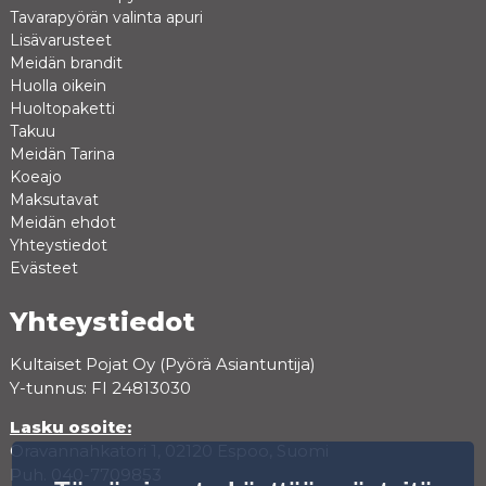
Tavarapyörän valinta apuri
Lisävarusteet
Meidän brandit
Huolla oikein
Huoltopaketti
Takuu
Meidän Tarina
Koeajo
Maksutavat
Meidän ehdot
Yhteystiedot
Evästeet
Yhteystiedot
Kultaiset Pojat Oy (Pyörä Asiantuntija)
Y-tunnus: FI 24813030
Lasku osoite:
Oravannahkatori 1, 02120 Espoo, Suomi
Puh. 040-7709853