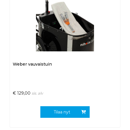
Weber vauvaistuin
€
129,00
sis. alv
Tilaa nyt