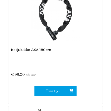
Ketjulukko AXA 180cm
€
99,00
sis. alv
Tilaa nyt