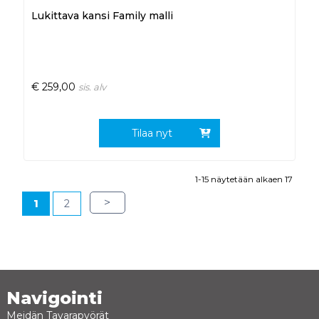
Lukittava kansi Family malli
€
259,00
sis. alv
Tilaa nyt
1-15 näytetään alkaen 17
>
1
2
Navigointi
Meidän Tavarapyörät