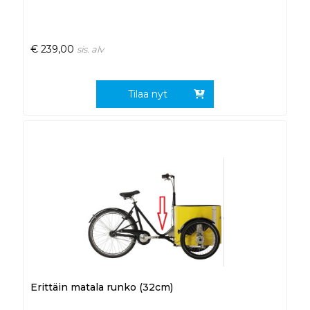
€
239,00
sis. alv
Tilaa nyt
Erittäin matala runko (32cm)