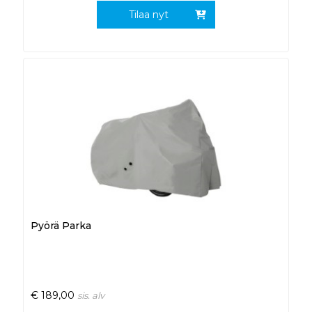
Tilaa nyt
Pyörä Parka
€
189,00
sis. alv