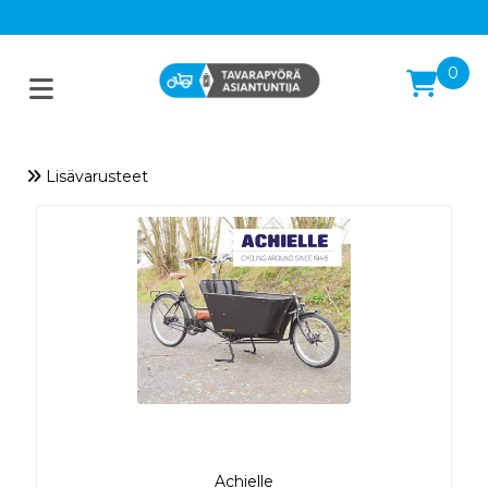
0
Lisävarusteet
Achielle