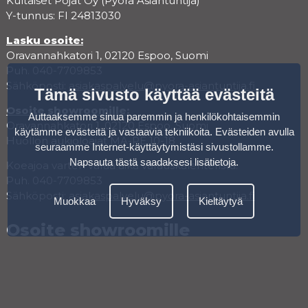
Kultaiset Pojat Oy (Pyörä Asiantuntija)
Y-tunnus: FI 24813030
Lasku osoite:
Oravannahkatori 1, 02120 Espoo, Suomi
Puh. 040-7709853
Sähköposti:
asiakaspalvelu@pyora-asiantuntija.fi
Tämä sivusto käyttää evästeitä
Osoite showroomille:
Auttaaksemme sinua paremmin ja henkilökohtaisemmin
Oravannahkatori 1, 02120 Espoo, Suomi
käytämme evästeitä ja vastaavia tekniikoita. Evästeiden avulla
Huollon aukioloajat MA-PE 10-18
seuraamme Internet-käyttäytymistäsi sivustollamme.
Napsauta tästä saadaksesi lisätietoja
.
Koeajoa varten varaa aika varauskalenterista.
Puh. 040-7709853
Sähköposti:
asiakaspalvelu@pyora-asiantuntija.fi
Muokkaa
Hyväksy
Kieltäytyä
Osoite showroomille