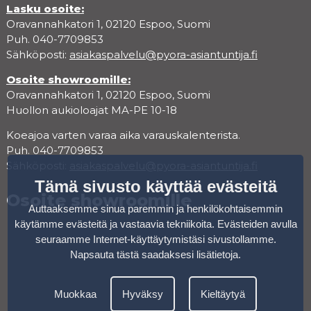
Lasku osoite:
Oravannahkatori 1, 02120 Espoo, Suomi
Puh. 040-7709853
Sähköposti:
asiakaspalvelu@pyora-asiantuntija.fi
Osoite showroomille:
Oravannahkatori 1, 02120 Espoo, Suomi
Huollon aukioloajat MA-PE 10-18
Koeajoa varten varaa aika varauskalenterista.
Puh. 040-7709853
Sähköposti:
asiakaspalvelu@pyora-asiantuntija.fi
Tämä sivusto käyttää evästeitä
Osoite showroomille
Auttaaksemme sinua paremmin ja henkilökohtaisemmin
käytämme evästeitä ja vastaavia tekniikoita. Evästeiden avulla
seuraamme Internet-käyttäytymistäsi sivustollamme.
Napsauta tästä saadaksesi lisätietoja
.
Muokkaa
Hyväksy
Kieltäytyä