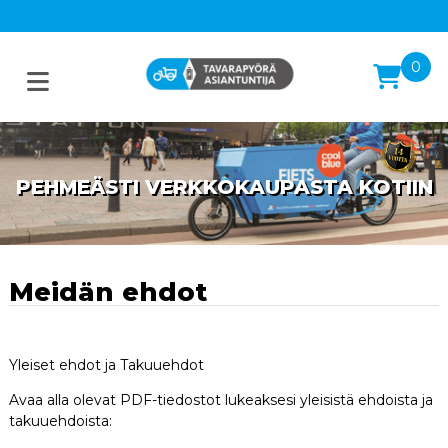
0
PEHMEÄSTI VERKKOKAUPASTA KOTIIN
RUOKAA! KYLLÄ, KIITOS. ILMAN
SAASTEITA.
Meidän ehdot
Yleiset ehdot ja Takuuehdot
Avaa alla olevat PDF-tiedostot lukeaksesi yleisistä ehdoista ja
takuuehdoista: