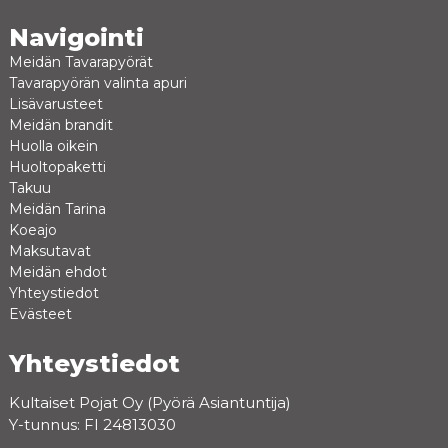
Navigointi
Meidän Tavarapyörät
Tavarapyörän valinta apuri
Lisävarusteet
Meidän brandit
Huolla oikein
Huoltopaketti
Takuu
Meidän Tarina
Koeajo
Maksutavat
Meidän ehdot
Yhteystiedot
Evästeet
Yhteystiedot
Kultaiset Pojat Oy (Pyörä Asiantuntija)
Y-tunnus: FI 24813030