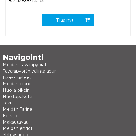
€
2.529,00
sis. alv
Tilaa nyt
Navigointi
Meidän Tavarapyörät
Tavarapyörän valinta apuri
Lisävarusteet
Meidän brandit
Huolla oikein
Huoltopaketti
Takuu
Meidän Tarina
Koeajo
Maksutavat
Meidän ehdot
Yhteystiedot