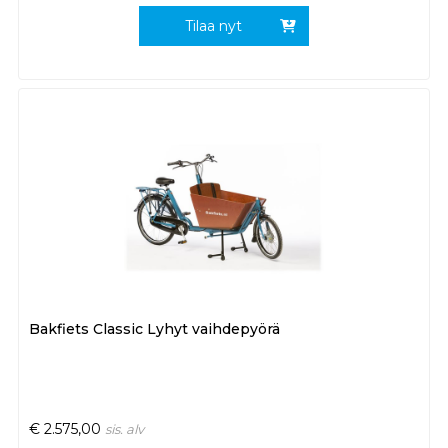
Tilaa nyt
Bakfiets Classic Lyhyt vaihdepyörä
€
2.575,00
sis. alv