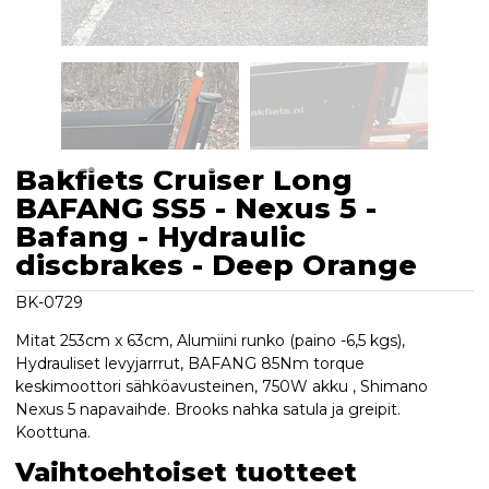
Bakfiets Cruiser Long
BAFANG SS5 - Nexus 5 -
Bafang - Hydraulic
discbrakes - Deep Orange
BK-0729
Mitat 253cm x 63cm, Alumiini runko (paino -6,5 kgs),
Hydrauliset levyjarrrut, BAFANG 85Nm torque
keskimoottori sähköavusteinen, 750W akku , Shimano
Nexus 5 napavaihde. Brooks nahka satula ja greipit.
Koottuna.
Vaihtoehtoiset tuotteet