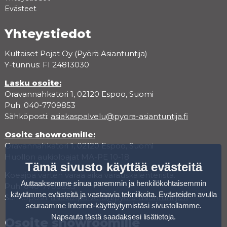
Evästeet
Yhteystiedot
Kultaiset Pojat Oy (Pyörä Asiantuntija)
Y-tunnus: FI 24813030
Lasku osoite:
Oravannahkatori 1, 02120 Espoo, Suomi
Puh. 040-7709853
Sähköposti:
asiakaspalvelu@pyora-asiantuntija.fi
Osoite showroomille:
Oravannahkatori 1, 02120 Espoo, Suomi
Huollon aukioloajat MA-PE 10-18
Tämä sivusto käyttää evästeitä
Koeajoa varten varaa aika varauskalenterista.
Auttaaksemme sinua paremmin ja henkilökohtaisemmin
Puh. 040-7709853
käytämme evästeitä ja vastaavia tekniikoita. Evästeiden avulla
Sähköposti:
asiakaspalvelu@pyora-asiantuntija.fi
seuraamme Internet-käyttäytymistäsi sivustollamme.
Napsauta tästä saadaksesi lisätietoja
.
Osoite showroomille