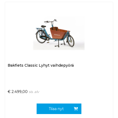
Bakfiets Classic Lyhyt vaihdepyörä
€
2.499,00
sis. alv
Tilaa nyt