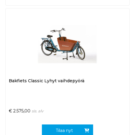
Bakfiets Classic Lyhyt vaihdepyörä
€
2.575,00
sis. alv
Tilaa nyt