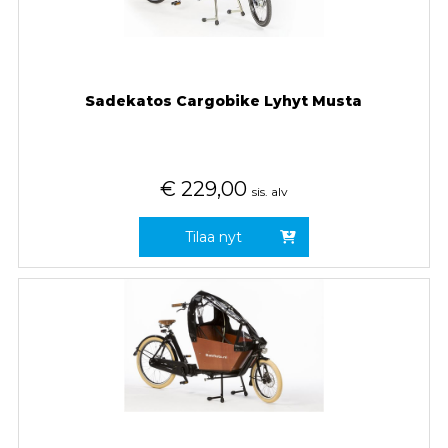
Sadekatos Cargobike Lyhyt Musta
€
229,00
sis. alv
Tilaa nyt