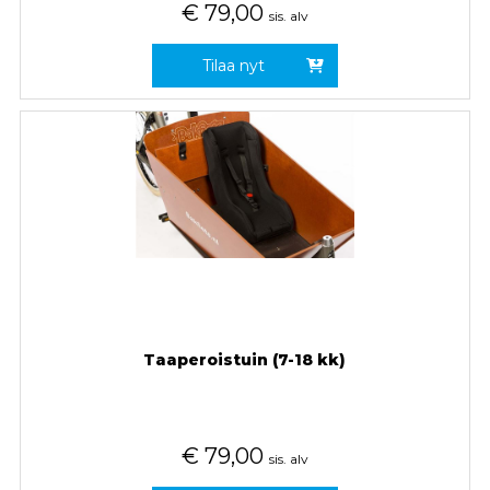
€
79,00
sis. alv
Tilaa nyt
Taaperoistuin (7-18 kk)
€
79,00
sis. alv