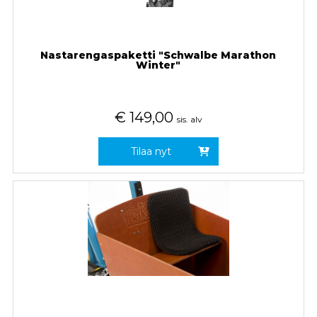
Nastarengaspaketti "Schwalbe Marathon
Winter"
€
149,00
sis. alv
Tilaa nyt