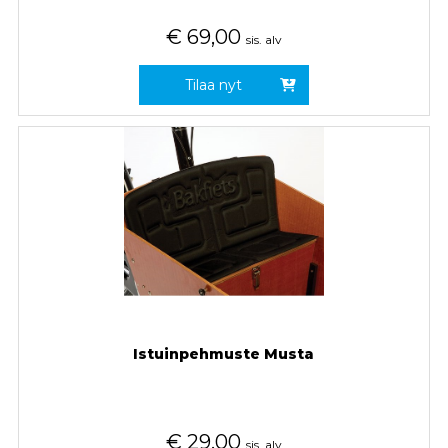
€
69,00
sis. alv
Tilaa nyt
Istuinpehmuste Musta
€
29,00
sis. alv