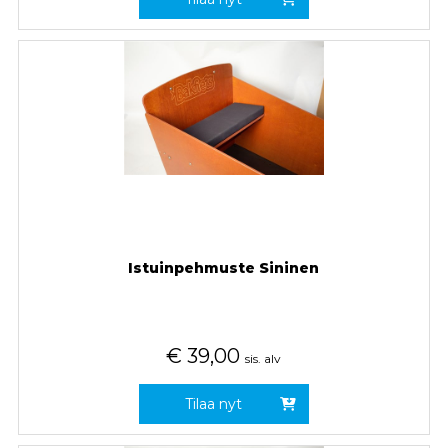
Istuinpehmuste Sininen
€
39,00
sis. alv
Tilaa nyt