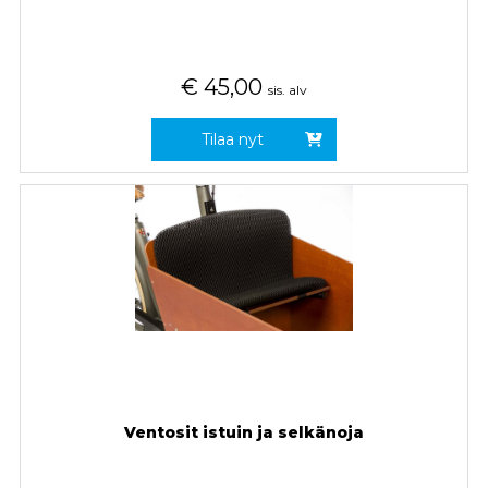
€
45,00
sis. alv
Tilaa nyt
Ventosit istuin ja selkänoja