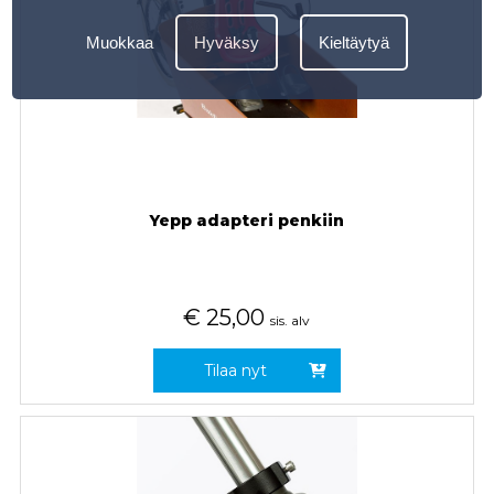
Muokkaa
Hyväksy
Kieltäytyä
Yepp adapteri penkiin
€
25,00
sis. alv
Tilaa nyt