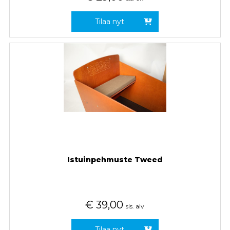
Tilaa nyt
Istuinpehmuste Tweed
€
39,00
sis. alv
Tilaa nyt