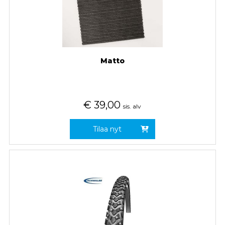
Matto
€
39,00
sis. alv
Tilaa nyt