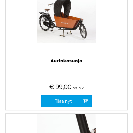
Aurinkosuoja
€
99,00
sis. alv
Tilaa nyt