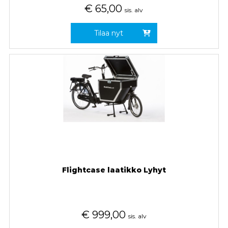
€
65,00
sis. alv
Tilaa nyt
Flightcase laatikko Lyhyt
€
999,00
sis. alv