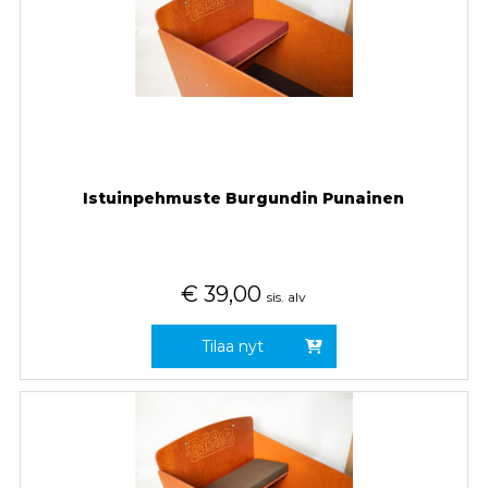
Istuinpehmuste Burgundin Punainen
€
39,00
sis. alv
Tilaa nyt