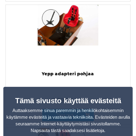
Yepp adapteri pohjaa
Tämä sivusto käyttää evästeitä
€
29,00
sis. alv
Auttaaksemme sinua paremmin ja henkilökohtaisemmin
Tilaa nyt
käytämme evästeitä ja vastaavia tekniikoita. Evästeiden avulla
seuraamme Internet-käyttäytymistäsi sivustollamme.
Napsauta tästä saadaksesi lisätietoja
.