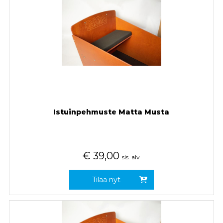
Istuinpehmuste Matta Musta
€
39,00
sis. alv
Tilaa nyt