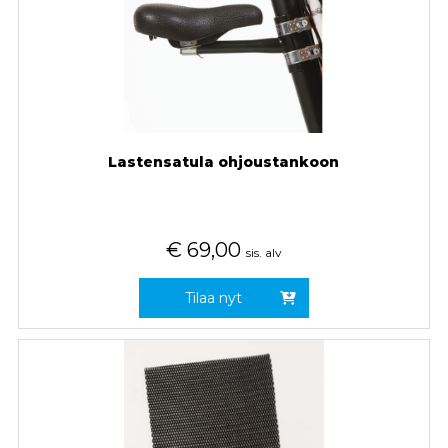
Lastensatula ohjoustankoon
€
69,00
sis. alv
Tilaa nyt