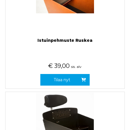
Istuinpehmuste Ruskea
€
39,00
sis. alv
Tilaa nyt