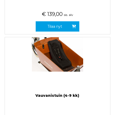
€
139,00
sis. alv
Tilaa nyt
Vauvanistuin (4-9 kk)