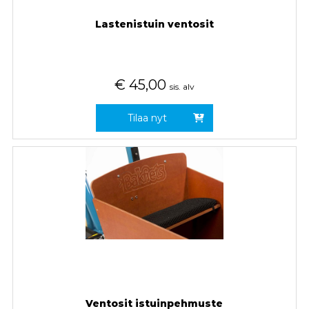
Lastenistuin ventosit
€
45,00
sis. alv
Tilaa nyt
Ventosit istuinpehmuste