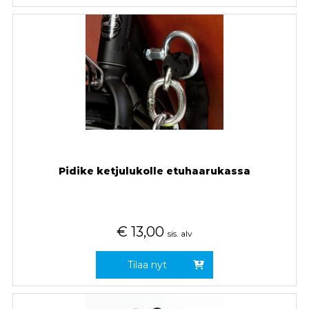
Pidike ketjulukolle etuhaarukassa
€
13,00
sis. alv
Tilaa nyt