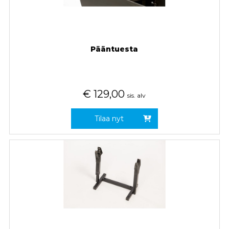
Pääntuesta
€
129,00
sis. alv
Tilaa nyt