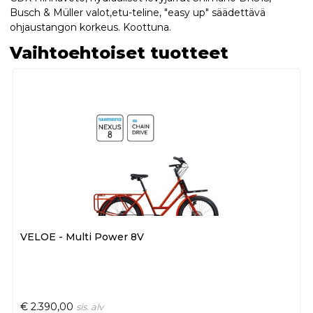
Busch & Müller valot,etu-teline, "easy up" säädettävä
ohjaustangon korkeus. Koottuna.
Vaihtoehtoiset tuotteet
VELOE - Multi Power 8V
€
2.390,00
sis. alv