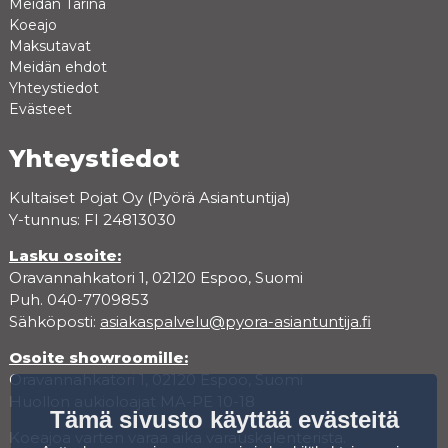
Meidän Tarina
Koeajo
Maksutavat
Meidän ehdot
Yhteystiedot
Evästeet
Yhteystiedot
Kultaiset Pojat Oy (Pyörä Asiantuntija)
Y-tunnus: FI 24813030
Lasku osoite:
Oravannahkatori 1, 02120 Espoo, Suomi
Puh. 040-7709853
Sähköposti:
asiakaspalvelu@pyora-asiantuntija.fi
Osoite showroomille:
Oravannahkatori 1, 02120 Espoo, Suomi
Huollon aukioloajat MA-PE 10-18
Tämä sivusto käyttää evästeitä
Koeajoa varten varaa aika varauskalenterista.