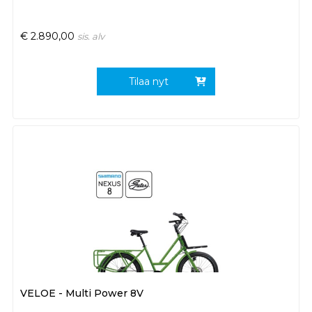
€
2.890,00
sis. alv
Tilaa nyt
VELOE - Multi Power 8V