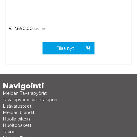
€
2.890,00
sis. alv
Tilaa nyt
Navigointi
Meidän Tavarapyörät
Tavarapyörän valinta apuri
Lisävarusteet
Meidän brandit
Huolla oikein
Huoltopaketti
Takuu