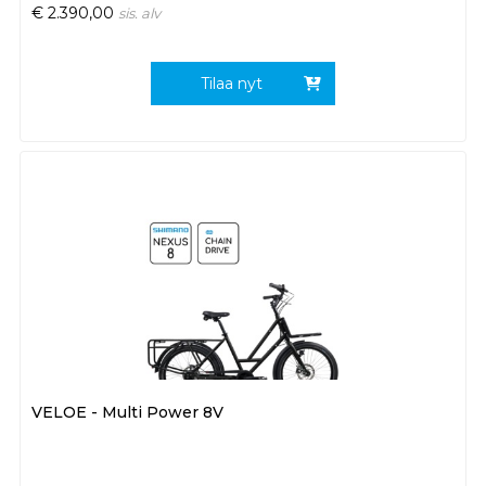
€
2.390,00
sis. alv
Tilaa nyt
VELOE - Multi Power 8V