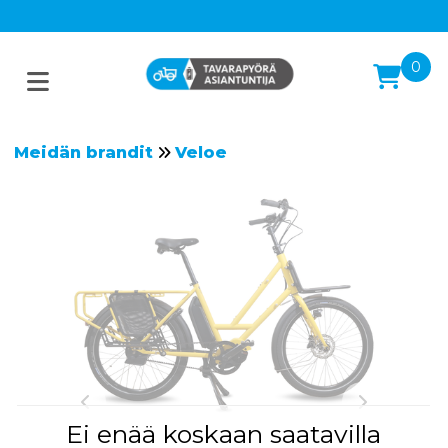
0
Meidän brandit
Veloe
Ei enää koskaan saatavilla