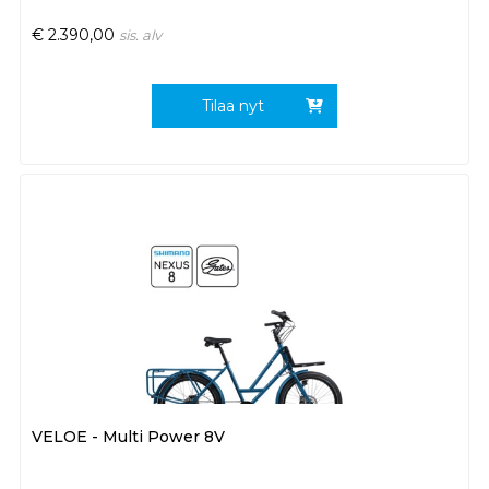
€
2.390,00
sis. alv
Tilaa nyt
VELOE - Multi Power 8V