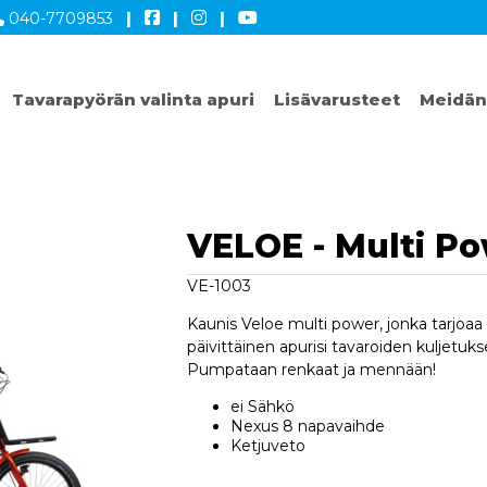
040-7709853
|
|
|
Tavarapyörän valinta apuri
Lisävarusteet
Meidän
VELOE - Multi P
VE-1003
Kaunis Veloe multi power, jonka tarjoa
päivittäinen apurisi tavaroiden kuljetuk
Pumpataan renkaat ja mennään!
ei Sähkö
Nexus 8 napavaihde
Ketjuveto