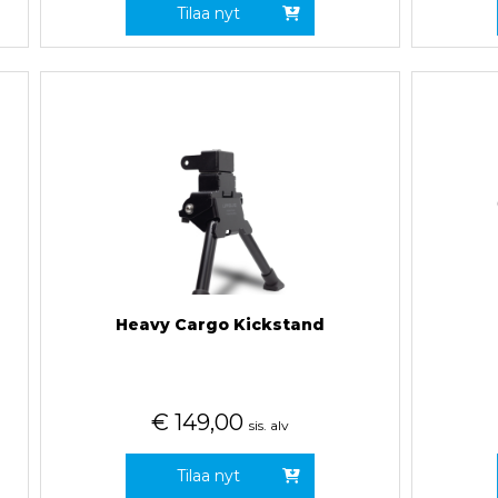
Tilaa nyt
Heavy Cargo Kickstand
€
149,00
sis. alv
Tilaa nyt