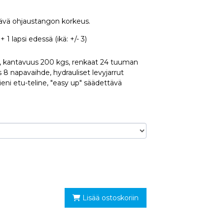
ävä ohjaustangon korkeus.
 1 lapsi edessä (ikä: +/- 3)
s, kantavuus 200 kgs, renkaat 24 tuuman
 napavaihde, hydrauliset levyjarrut
eni etu-teline, "easy up" säädettävä
Lisää ostoskoriin