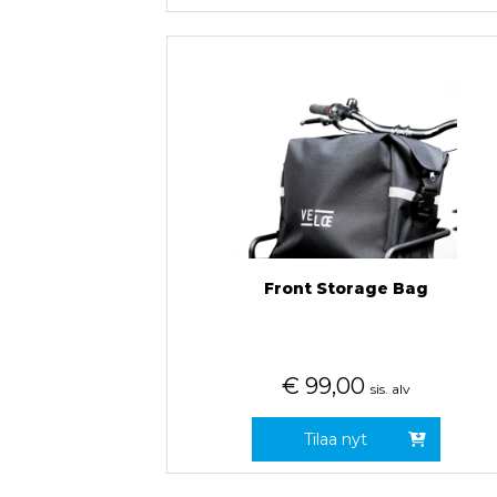
Front Storage Bag
€
99,00
sis. alv
Tilaa nyt