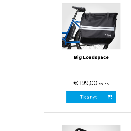
Big Loadspace
€
199,00
sis. alv
Tilaa nyt