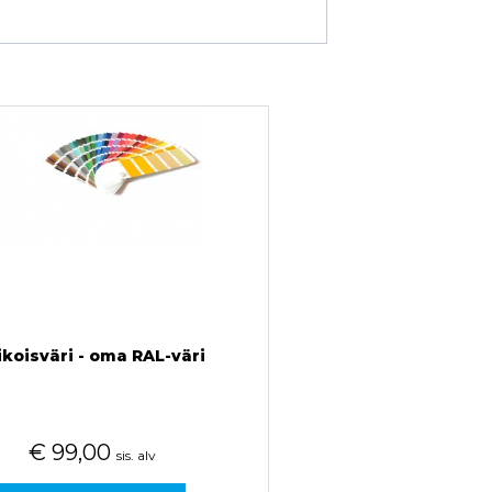
ikoisväri - oma RAL-väri
€
99,00
sis. alv