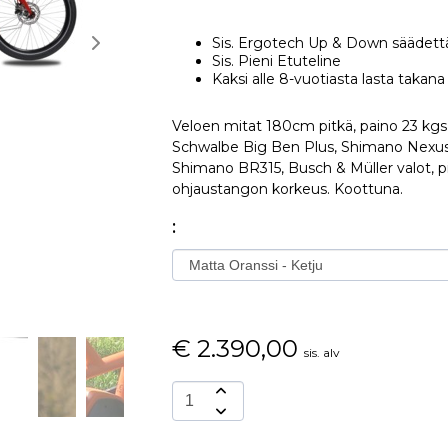
Sis. Ergotech Up & Down säädett
Sis. Pieni Etuteline
Kaksi alle 8-vuotiasta lasta takana +
Veloen mitat 180cm pitkä, paino 23 kg
Schwalbe Big Ben Plus, Shimano Nexus 8
Shimano BR315, Busch & Müller valot, pi
ohjaustangon korkeus. Koottuna.
:
€
2.390,00
sis. alv