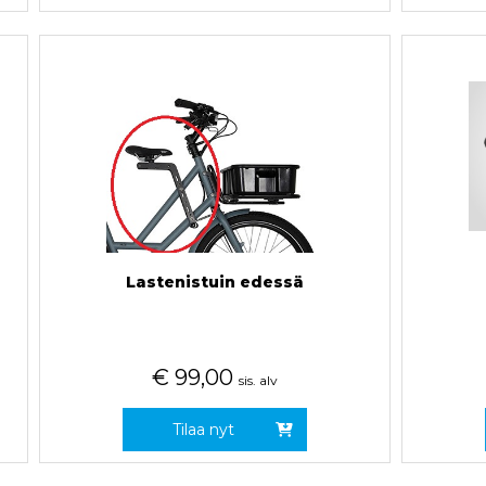
Lastenistuin edessä
€
99,00
sis. alv
Tilaa nyt