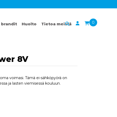
0
 brandit
Huolto
Tietoa meistä
ower 8V
a oma voimasi. Tämä ei-sähköpyörä on
sessa ja lasten viemisessä kouluun.