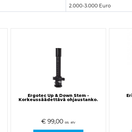
2.000-3.000 Euro
Ergotec Up & Down Stem -
Er
Korkeussäädettävä ohjaustanko.
€
99,00
sis. alv