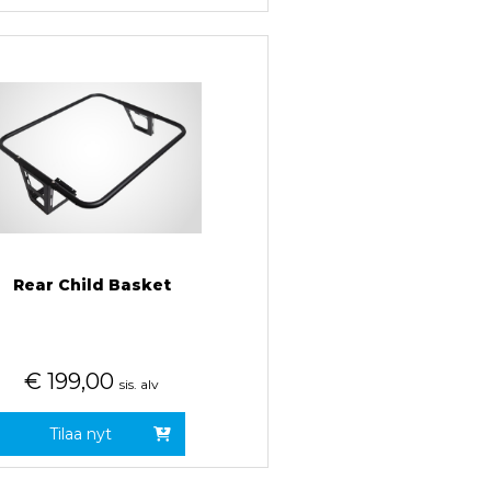
Rear Child Basket
€
199,00
sis. alv
Tilaa nyt