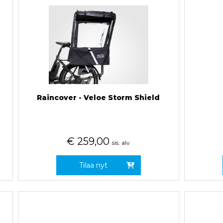
Raincover - Veloe Storm Shield
€
259,00
sis. alv
Tilaa nyt