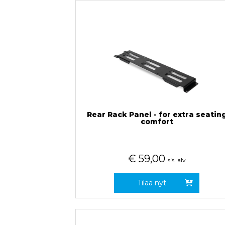
Rear Rack Panel - for extra seatin
comfort
€
59,00
sis. alv
Tilaa nyt