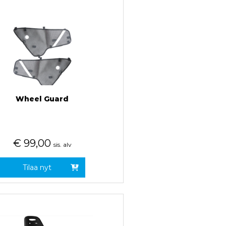
Wheel Guard
€
99,00
sis. alv
Tilaa nyt