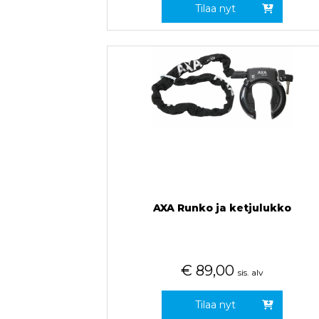
Tilaa nyt
AXA Runko ja ketjulukko
€
89,00
sis. alv
Tilaa nyt