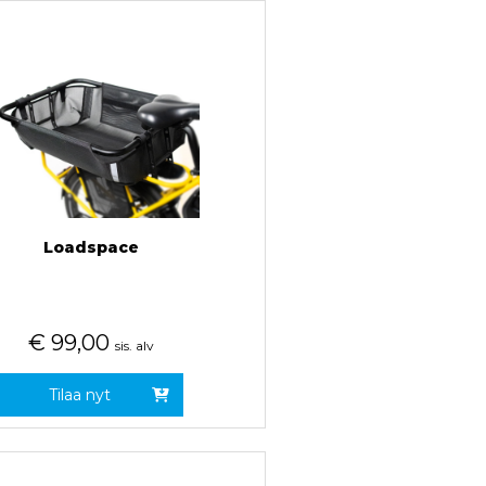
Loadspace
€
99,00
sis. alv
Tilaa nyt