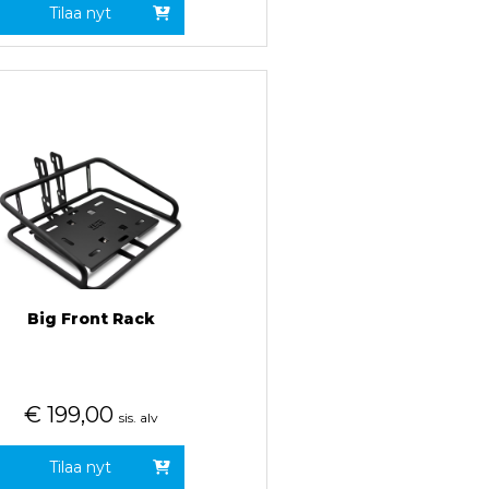
Tilaa nyt
Big Front Rack
€
199,00
sis. alv
Tilaa nyt