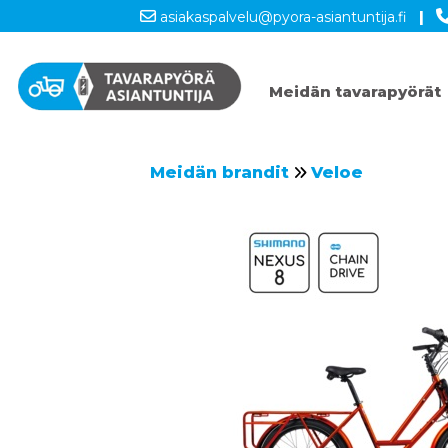
asiakaspalvelu@pyora-asiantuntija.fi
|
Meidän tavarapyörät
Meidän brandit
Veloe