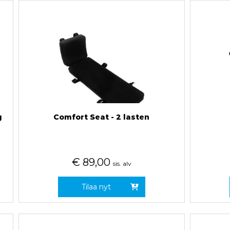
g
Comfort Seat - 2 lasten
€
89,00
sis. alv
Tilaa nyt