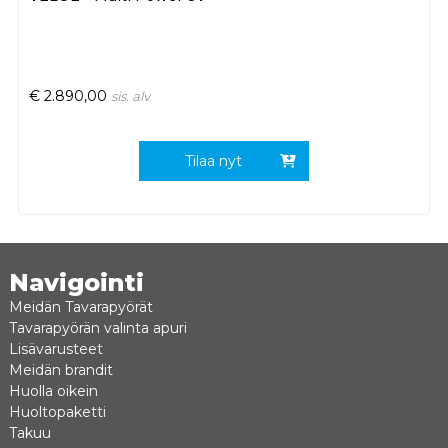
€
2.890,00
sis. alv
Tilaa nyt
Navigointi
Meidän Tavarapyörät
Tavarapyörän valinta apuri
Lisävarusteet
Meidän brandit
Huolla oikein
Huoltopaketti
Takuu