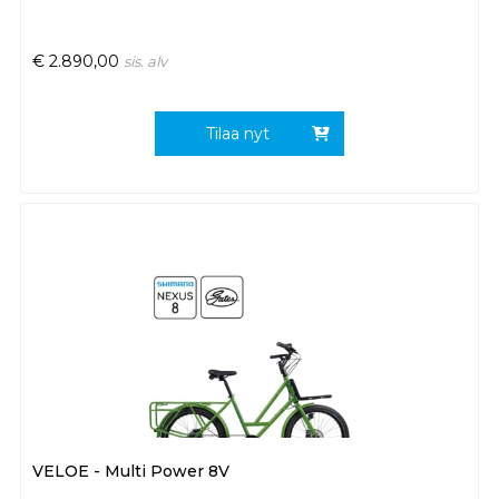
€
2.890,00
sis. alv
Tilaa nyt
VELOE - Multi Power 8V