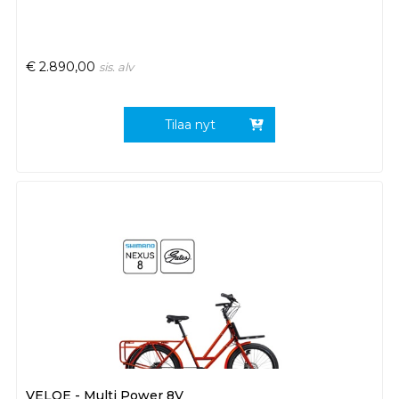
€
2.890,00
sis. alv
Tilaa nyt
VELOE - Multi Power 8V