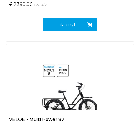
€
2.390,00
sis. alv
Tilaa nyt
VELOE - Multi Power 8V