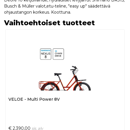
Busch & Müller valot,etu-teline, "easy up" säädettävä
ohjaustangon korkeus. Koottuna.
Vaihtoehtoiset tuotteet
VELOE - Multi Power 8V
€
2.390,00
sis. alv