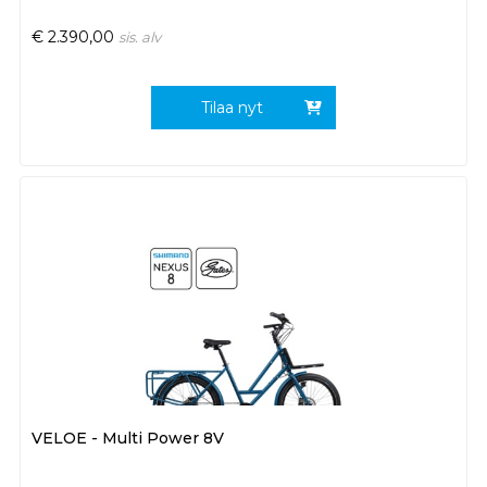
€
2.390,00
sis. alv
Tilaa nyt
VELOE - Multi Power 8V