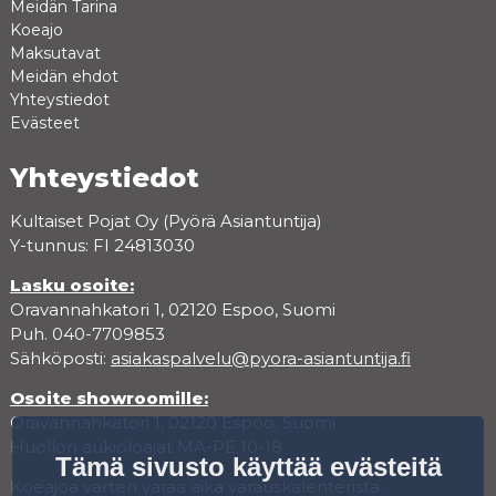
Meidän Tarina
Koeajo
Maksutavat
Meidän ehdot
Yhteystiedot
Evästeet
Yhteystiedot
Kultaiset Pojat Oy (Pyörä Asiantuntija)
Y-tunnus: FI 24813030
Lasku osoite:
Oravannahkatori 1, 02120 Espoo, Suomi
Puh. 040-7709853
Sähköposti:
asiakaspalvelu@pyora-asiantuntija.fi
Osoite showroomille:
Oravannahkatori 1, 02120 Espoo, Suomi
Huollon aukioloajat MA-PE 10-18
Tämä sivusto käyttää evästeitä
Koeajoa varten varaa aika varauskalenterista.