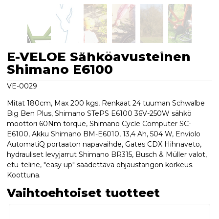
E-VELOE Sähköavusteinen
Shimano E6100
VE-0029
Mitat 180cm, Max 200 kgs, Renkaat 24 tuuman Schwalbe
Big Ben Plus, Shimano STePS E6100 36V-250W sähkö
moottori 60Nm torque, Shimano Cycle Computer SC-
E6100, Akku Shimano BM-E6010, 13,4 Ah, 504 W, Enviolo
AutomatiQ portaaton napavaihde, Gates CDX Hihnaveto,
hydrauliset levyjarrut Shimano BR315, Busch & Müller valot,
etu-teline, "easy up" säädettävä ohjaustangon korkeus.
Koottuna.
Vaihtoehtoiset tuotteet