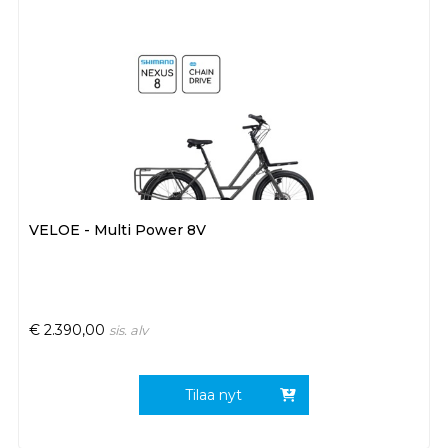
VELOE - Multi Power 8V
€
2.390,00
sis. alv
Tilaa nyt