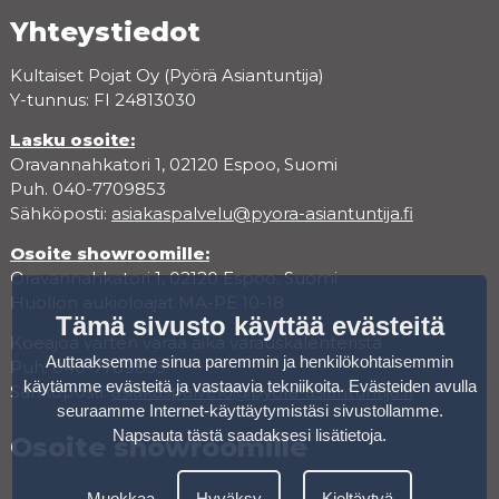
Yhteystiedot
Kultaiset Pojat Oy (Pyörä Asiantuntija)
Y-tunnus: FI 24813030
Lasku osoite:
Oravannahkatori 1, 02120 Espoo, Suomi
Puh. 040-7709853
Sähköposti:
asiakaspalvelu@pyora-asiantuntija.fi
Osoite showroomille:
Oravannahkatori 1, 02120 Espoo, Suomi
Huollon aukioloajat MA-PE 10-18
Tämä sivusto käyttää evästeitä
Koeajoa varten varaa aika varauskalenterista.
Auttaaksemme sinua paremmin ja henkilökohtaisemmin
Puh. 040-7709853
käytämme evästeitä ja vastaavia tekniikoita. Evästeiden avulla
Sähköposti:
asiakaspalvelu@pyora-asiantuntija.fi
seuraamme Internet-käyttäytymistäsi sivustollamme.
Napsauta tästä saadaksesi lisätietoja
.
Osoite showroomille
Muokkaa
Hyväksy
Kieltäytyä