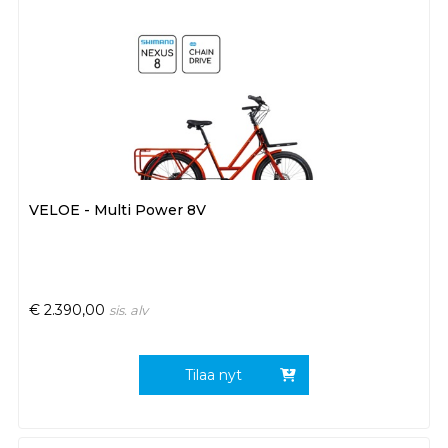
VELOE - Multi Power 8V
€
2.390,00
sis. alv
Tilaa nyt