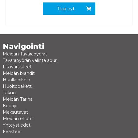
Tilaa nyt
Navigointi
Meidän Tavarapyörät
Tavarapyörän valinta apuri
Lisävarusteet
Meidän brandit
Huolla oikein
Huoltopaketti
Takuu
Meidän Tarina
Koeajo
Maksutavat
Meidän ehdot
Yhteystiedot
Evästeet