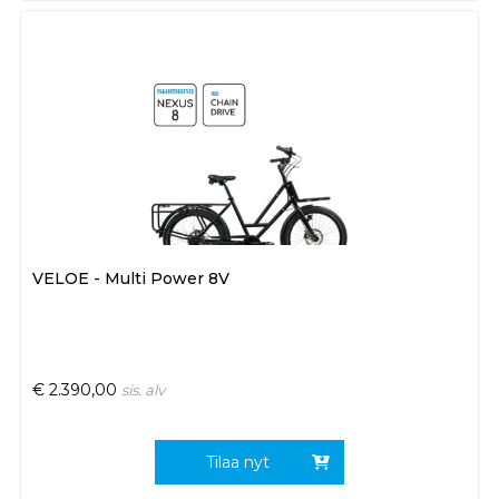
VELOE - Multi Power 8V
€
2.390,00
sis. alv
Tilaa nyt