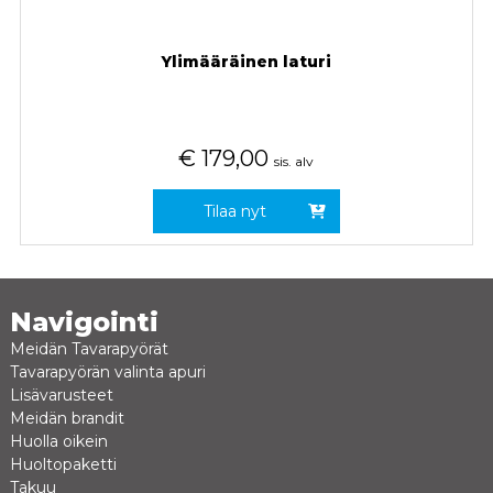
Ylimääräinen laturi
€
179,00
sis. alv
Tilaa nyt
Navigointi
Meidän Tavarapyörät
Tavarapyörän valinta apuri
Lisävarusteet
Meidän brandit
Huolla oikein
Huoltopaketti
Takuu