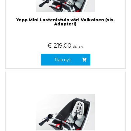
Yepp Mini Lastenistuin väri Valkoinen (sis.
Adapteri)
€
219,00
sis. alv
Tilaa nyt