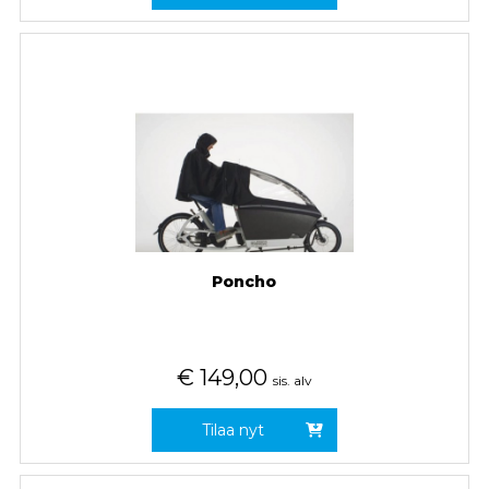
Poncho
€
149,00
sis. alv
Tilaa nyt