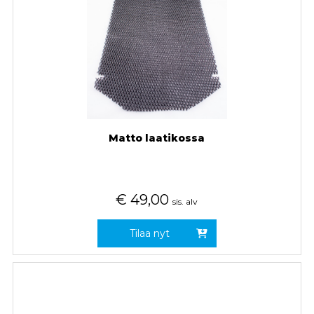
Matto laatikossa
€
49,00
sis. alv
Tilaa nyt