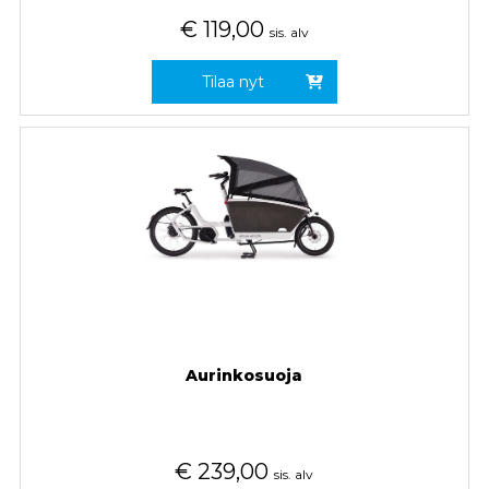
€
119,00
sis. alv
Tilaa nyt
Aurinkosuoja
€
239,00
sis. alv