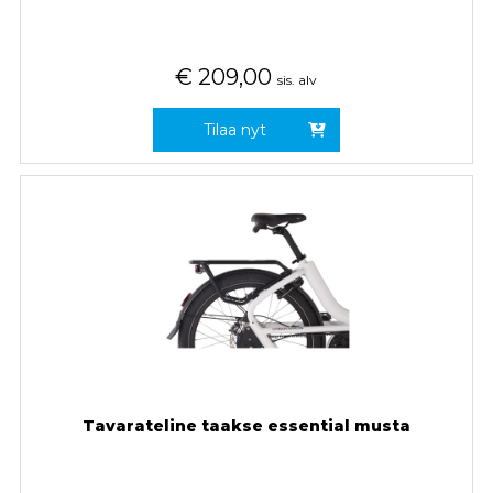
€
209,00
sis. alv
Tilaa nyt
Tavarateline taakse essential musta