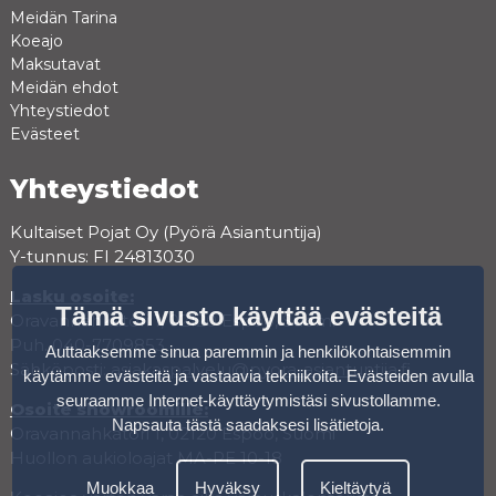
Meidän Tarina
Koeajo
Maksutavat
Meidän ehdot
Yhteystiedot
Evästeet
Yhteystiedot
Kultaiset Pojat Oy (Pyörä Asiantuntija)
Y-tunnus: FI 24813030
Lasku osoite:
Tämä sivusto käyttää evästeitä
Oravannahkatori 1, 02120 Espoo, Suomi
Puh. 040-7709853
Auttaaksemme sinua paremmin ja henkilökohtaisemmin
Sähköposti:
asiakaspalvelu@pyora-asiantuntija.fi
käytämme evästeitä ja vastaavia tekniikoita. Evästeiden avulla
seuraamme Internet-käyttäytymistäsi sivustollamme.
Osoite showroomille:
Napsauta tästä saadaksesi lisätietoja
.
Oravannahkatori 1, 02120 Espoo, Suomi
Huollon aukioloajat MA-PE 10-18
Muokkaa
Hyväksy
Kieltäytyä