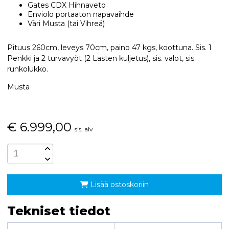
Gates CDX Hihnaveto
Enviolo portaaton napavaihde
Väri Musta (tai Vihreä)
Pituus 260cm, leveys 70cm, paino 47 kgs, koottuna. Sis. 1
Penkki ja 2 turvavyöt (2 Lasten kuljetus), sis. valot, sis.
runkolukko.
Musta
€
6.999,00
sis. alv
Lisää ostoskoriin
Tekniset tiedot