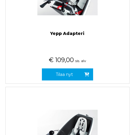
Yepp Adapteri
€
109,00
sis. alv
Tilaa nyt