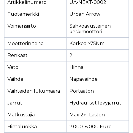
Artikkelinumero
UA-NEXT-0002
Tuotemerkki
Urban Arrow
Voimansiirto
Sähköavusteinen
keskimoottori
Moottorin teho
Korkea >75Nm
Renkaat
2
Veto
Hihna
Vaihde
Napavaihde
Vaihteiden lukumäärä
Portaaton
Jarrut
Hydrauliset levyjarrut
Matkustajia
Max 2+1 Lasten
Hintaluokka
7.000-8.000 Euro