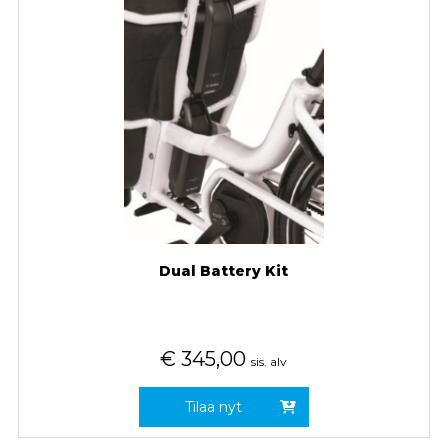
Dual Battery Kit
€
345,00
sis. alv
Tilaa nyt