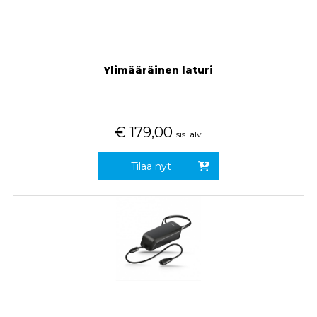
Ylimääräinen laturi
€
179,00
sis. alv
Tilaa nyt