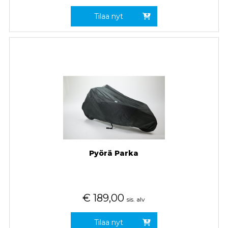
Tilaa nyt
Pyörä Parka
€
189,00
sis. alv
Tilaa nyt