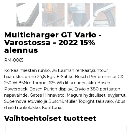
Multicharger GT Vario -
Varostossa - 2022 15%
alennus
RM-0065
Korkea miesten runko, 26 tuuman renkaat,suntour
haarukka, paino 24,8 kgs, E-Sähkö Bosch Performance CX
250 W 85Nm torque, 625 Wh litium-ioni akku Bosch
Powerpack, Bosch Purion display, Enviolo 380 portaaton
napavaihde, Gates Hihnaveto, Magura hydrauliset levyjarrut,
Supernova etuvalo ja Busch&Müller Toplight takavalo, Abus
shield runkolukko, Koottuna.
Vaihtoehtoiset tuotteet