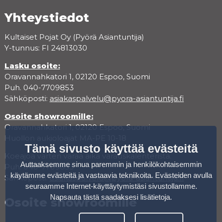
Yhteystiedot
Kultaiset Pojat Oy (Pyörä Asiantuntija)
Y-tunnus: FI 24813030
Lasku osoite:
Oravannahkatori 1, 02120 Espoo, Suomi
Puh. 040-7709853
Sähköposti:
asiakaspalvelu@pyora-asiantuntija.fi
Osoite showroomille:
Oravannahkatori 1, 02120 Espoo, Suomi
Huollon aukioloajat MA-PE 10-18
Tämä sivusto käyttää evästeitä
Koeajoa varten varaa aika varauskalenterista.
Auttaaksemme sinua paremmin ja henkilökohtaisemmin
Puh. 040-7709853
käytämme evästeitä ja vastaavia tekniikoita. Evästeiden avulla
Sähköposti:
asiakaspalvelu@pyora-asiantuntija.fi
seuraamme Internet-käyttäytymistäsi sivustollamme.
Napsauta tästä saadaksesi lisätietoja
.
Osoite showroomille