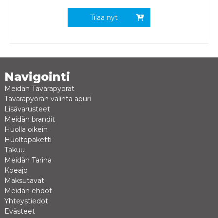
Tilaa nyt
Navigointi
Meidän Tavarapyörät
Tavarapyörän valinta apuri
Lisävarusteet
Meidän brandit
Huolla oikein
Huoltopaketti
Takuu
Meidän Tarina
Koeajo
Maksutavat
Meidän ehdot
Yhteystiedot
Evästeet