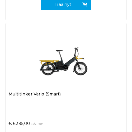
Tilaa nyt
Multitinker Vario (Smart)
€
6.395,00
sis. alv