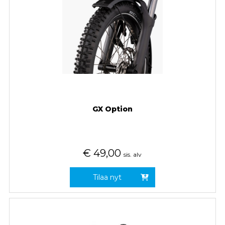
GX Option
€
49,00
sis. alv
Tilaa nyt