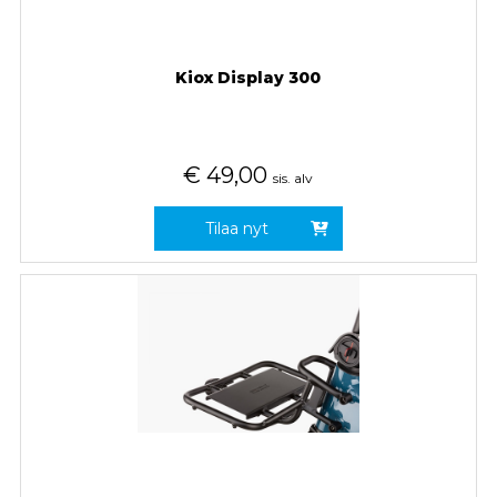
Kiox Display 300
€
49,00
sis. alv
Tilaa nyt