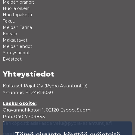
Meidän brandit
Huolla oikein
Huoltopaketti
Takuu
Meidän Tarina
Koeajo
Maksutavat
Meidän ehdot
Yhteystiedot
Evästeet
Yhteystiedot
Kultaiset Pojat Oy (Pyörä Asiantuntija)
Y-tunnus: FI 24813030
Lasku osoite:
Oravannahkatori 1, 02120 Espoo, Suomi
Puh. 040-7709853
Sähköposti:
asiakaspalvelu@pyora-asiantuntija.fi
Tämä sivusto käyttää evästeitä
Osoite showroomille: