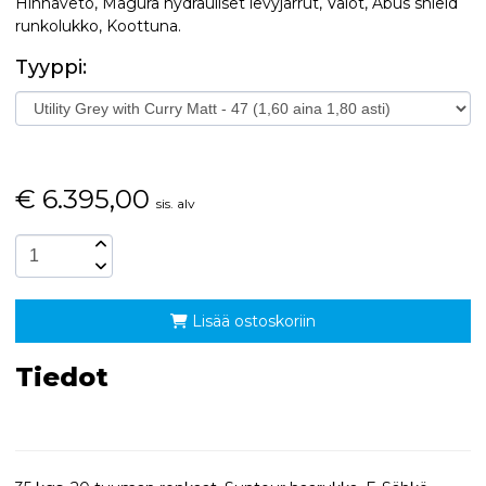
Hihnaveto, Magura hydrauliset levyjarrut, Valot, Abus shield
runkolukko, Koottuna.
Tyyppi:
€
6.395,00
sis. alv
Lisää ostoskoriin
Tiedot