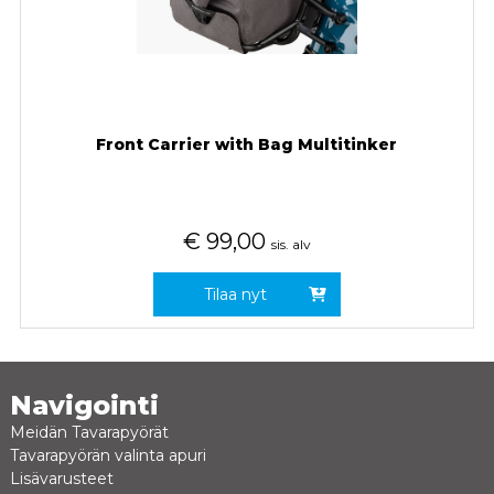
Front Carrier with Bag Multitinker
€
99,00
sis. alv
Tilaa nyt
Navigointi
Meidän Tavarapyörät
Tavarapyörän valinta apuri
Lisävarusteet