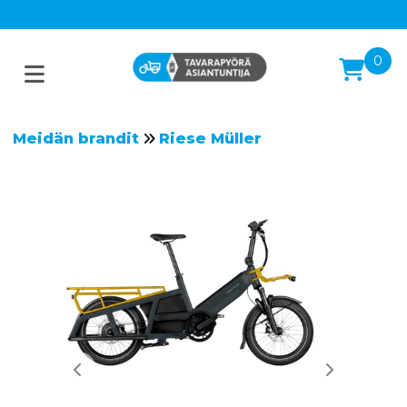
0
Meidän brandit
Riese Müller