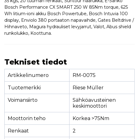
35 kgs, 20 tuuman renkaat, Suntour haarukka, E-Sähkö
Bosch Performance CX SMART 250 W 85Nm torque, 625
Wh litium-ioni akku Bosch Powertube, Bosch Intuvia 100
display, Enviolo 380 portaaton napavaihde, Gates Beltdrive /
Hihnaveto, Magura hydrauliset levyjarrut, Valot, Abus shield
runkolukko, Koottuna.
Tekniset tiedot
Artikkelinumero
RM-0075
Tuotemerkki
Riese Müller
Voimansiirto
Sähköavusteinen
keskimoottori
Moottorin teho
Korkea >75Nm
Renkaat
2