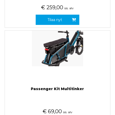
€
259,00
sis. alv
Tilaa nyt
Passenger Kit Multitinker
€
69,00
sis. alv