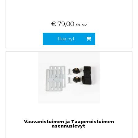
€
79,00
sis. alv
Tilaa nyt
Vauvanistuimen ja Taaperoistuimen
asennuslevyt