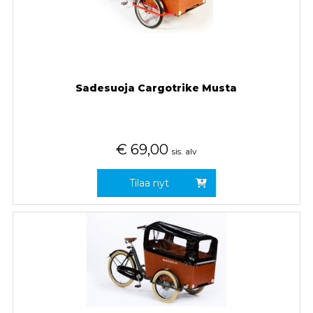
Sadesuoja Cargotrike Musta
€
69,00
sis. alv
Tilaa nyt