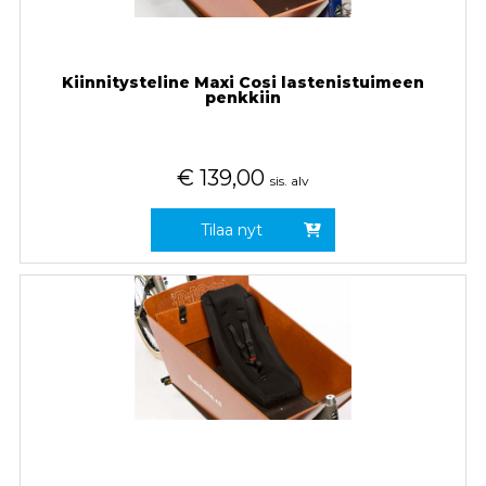
Kiinnitysteline Maxi Cosi lastenistuimeen
penkkiin
€
139,00
sis. alv
Tilaa nyt