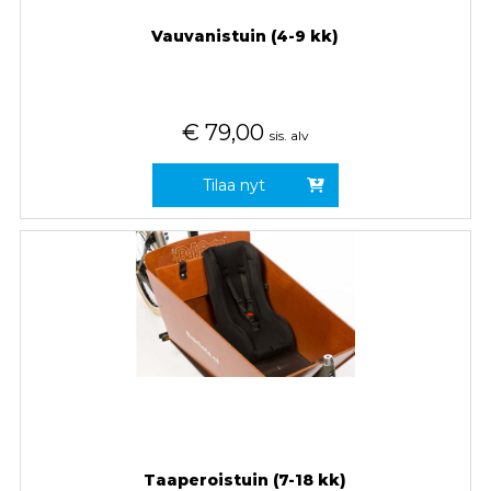
Vauvanistuin (4-9 kk)
€
79,00
sis. alv
Tilaa nyt
Taaperoistuin (7-18 kk)