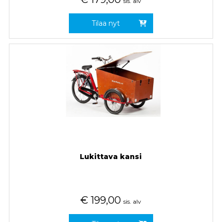
sis. alv
Tilaa nyt
Lukittava kansi
€
199,00
sis. alv