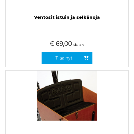
Ventosit istuin ja selkänoja
€
69,00
sis. alv
Tilaa nyt