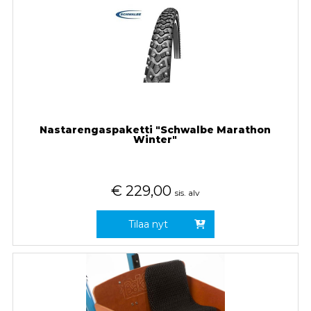
Nastarengaspaketti "Schwalbe Marathon
Winter"
€
229,00
sis. alv
Tilaa nyt