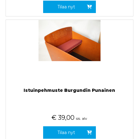
Tilaa nyt
Istuinpehmuste Burgundin Punainen
€
39,00
sis. alv
Tilaa nyt