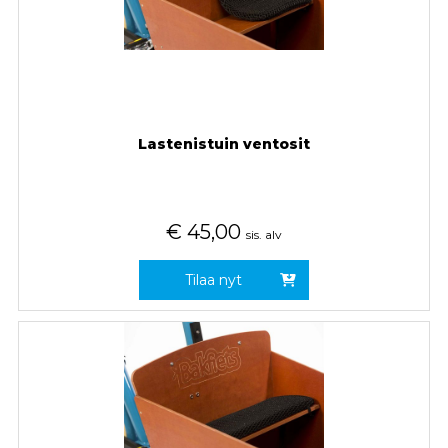
Lastenistuin ventosit
€
45,00
sis. alv
Tilaa nyt