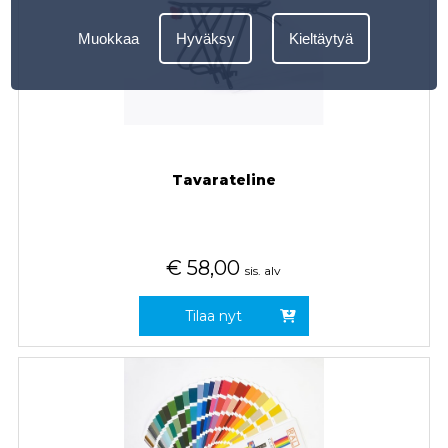
Muokkaa
Hyväksy
Kieltäytyä
Tavarateline
€
58,00
sis. alv
Tilaa nyt