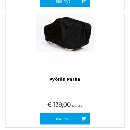
Tilaa nyt
Pyörän Parka
€
139,00
sis. alv
Tilaa nyt