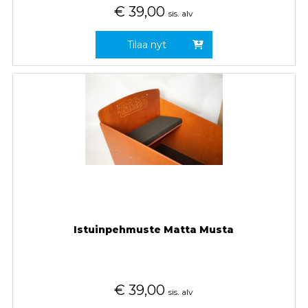
€
39,00
sis. alv
Tilaa nyt
Istuinpehmuste Matta Musta
€
39,00
sis. alv