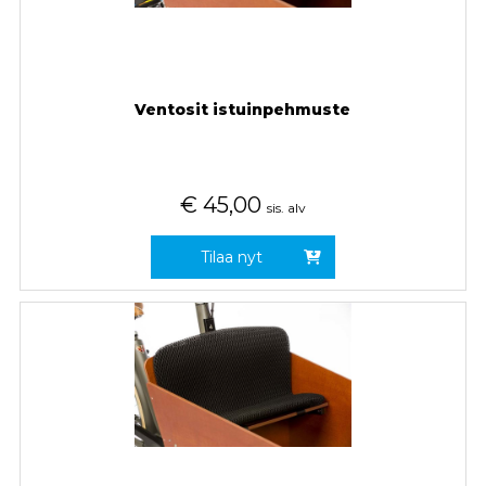
Ventosit istuinpehmuste
€
45,00
sis. alv
Tilaa nyt