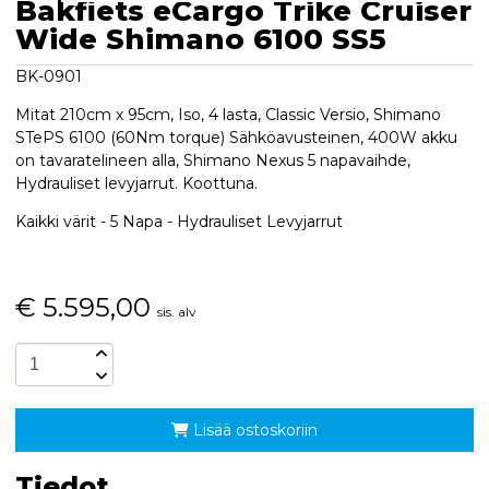
Bakfiets eCargo Trike Cruiser
Wide Shimano 6100 SS5
BK-0901
Mitat 210cm x 95cm, Iso, 4 lasta, Classic Versio, Shimano
STePS 6100 (60Nm torque) Sähköavusteinen, 400W akku
on tavaratelineen alla, Shimano Nexus 5 napavaihde,
Hydrauliset levyjarrut. Koottuna.
Kaikki värit - 5 Napa - Hydrauliset Levyjarrut
€
5.595,00
sis. alv
Lisää ostoskoriin
Tiedot