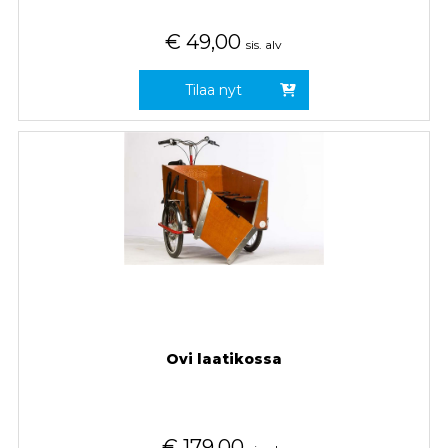
€
49,00
sis. alv
Tilaa nyt
Ovi laatikossa
€
179,00