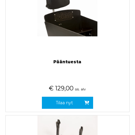
Pääntuesta
€
129,00
sis. alv
Tilaa nyt