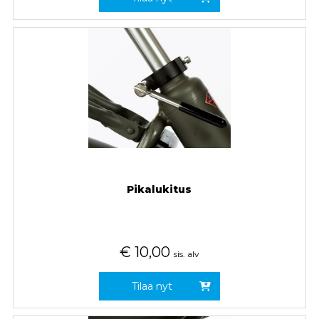
Pikalukitus
€
10,00
sis. alv
Tilaa nyt