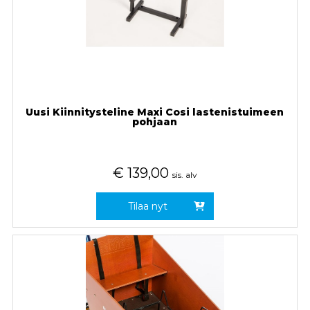
Uusi Kiinnitysteline Maxi Cosi lastenistuimeen
pohjaan
€
139,00
sis. alv
Tilaa nyt