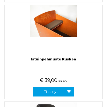
Istuinpehmuste Ruskea
€
39,00
sis. alv
Tilaa nyt