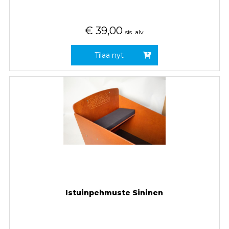
€
39,00
sis. alv
Tilaa nyt
Istuinpehmuste Sininen