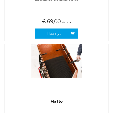
€
69,00
sis. alv
Tilaa nyt
Matto