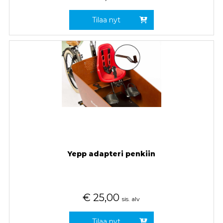
Tilaa nyt
Yepp adapteri penkiin
€
25,00
sis. alv
Tilaa nyt