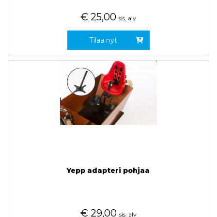
€
25,00
sis. alv
Tilaa nyt
Yepp adapteri pohjaa
€
29,00
sis. alv