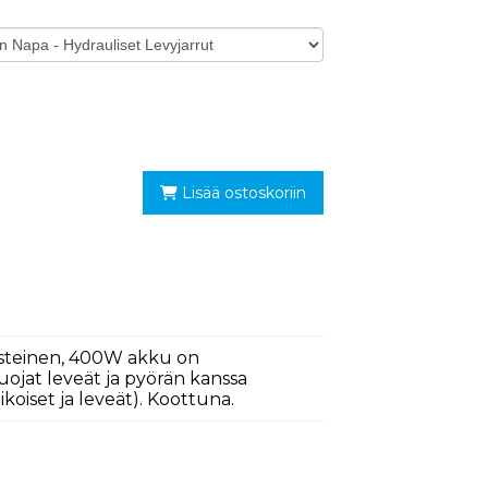
Lisää ostoskoriin
vusteinen, 400W akku on
suojat leveät ja pyörän kanssa
koiset ja leveät). Koottuna.