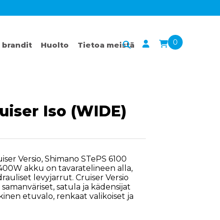
0
 brandit
Huolto
Tietoa meistä
uiser Iso (WIDE)
ruiser Versio, Shimano STePS 6100
00W akku on tavaratelineen alla,
auliset levyjarrut. Cruiser Versio
 samanväriset, satula ja kädensijat
nen etuvalo, renkaat valikoiset ja