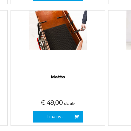
Matto
€
49,00
sis. alv
Tilaa nyt