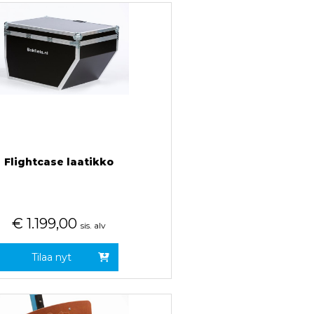
Flightcase laatikko
€
1.199,00
sis. alv
Tilaa nyt