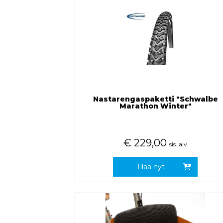
Nastarengaspaketti "Schwalbe
Marathon Winter"
€
229,00
sis. alv
Tilaa nyt