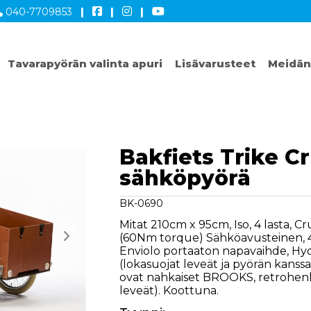
040-7709853
|
|
|
Tavarapyörän valinta apuri
Lisävarusteet
Meidän
Bakfiets Trike Cr
sähköpyörä
BK-0690
Mitat 210cm x 95cm, Iso, 4 lasta, C
(60Nm torque) Sähköavusteinen, 4
Enviolo portaaton napavaihde, Hydr
(lokasuojat leveät ja pyörän kanssa
ovat nahkaiset BROOKS, retrohenki
leveät). Koottuna.