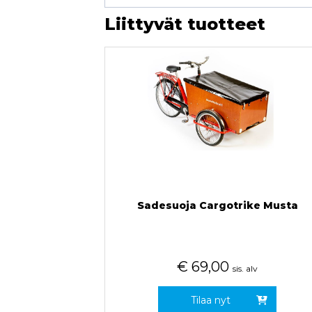
Liittyvät tuotteet
Sadesuoja Cargotrike Musta
€
69,00
sis. alv
Tilaa nyt