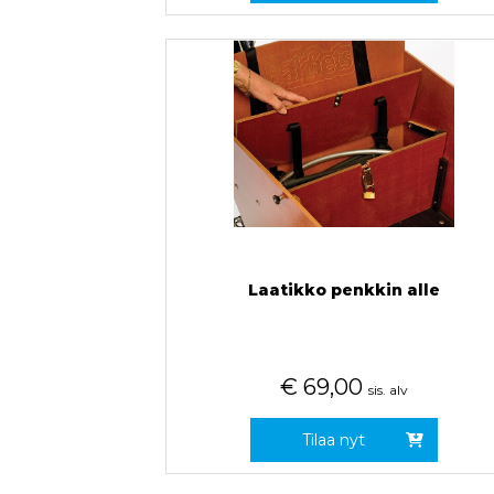
Laatikko penkkin alle
€
69,00
sis. alv
Tilaa nyt