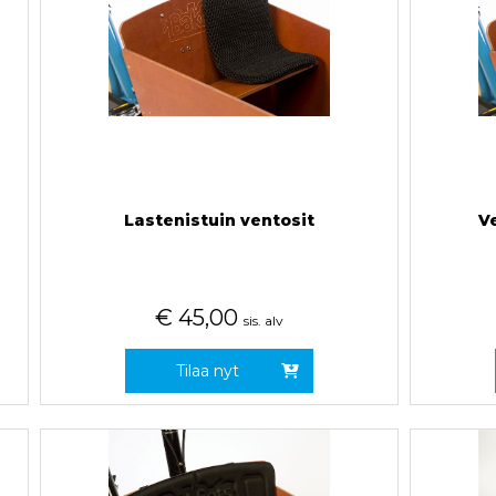
Lastenistuin ventosit
V
€
45,00
sis. alv
Tilaa nyt