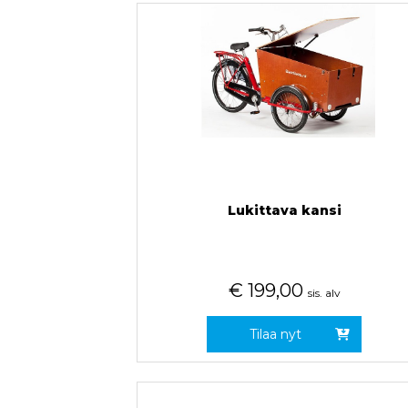
Lukittava kansi
€
199,00
sis. alv
Tilaa nyt