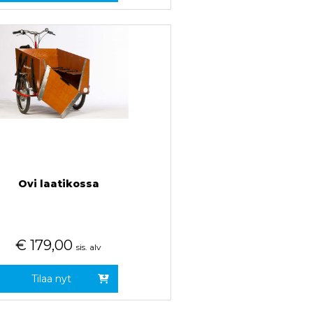
Ovi laatikossa
€
179,00
sis. alv
Tilaa nyt