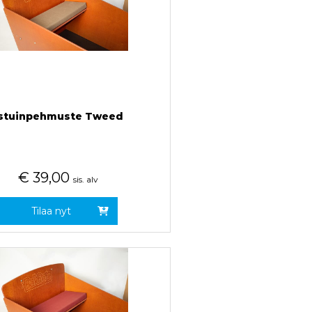
stuinpehmuste Tweed
€
39,00
sis. alv
Tilaa nyt