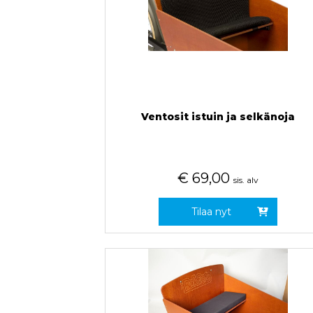
Ventosit istuin ja selkänoja
€
69,00
sis. alv
Tilaa nyt