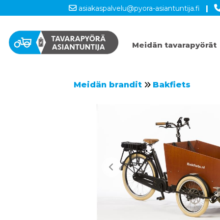
asiakaspalvelu@pyora-asiantuntija.fi
|
Meidän tavarapyörät
Meidän brandit
Bakfiets