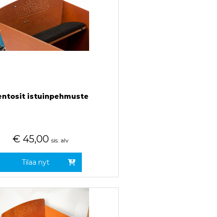
entosit istuinpehmuste
€
45,00
sis. alv
Tilaa nyt