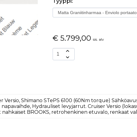
Tyyppi:
€
5.799,00
sis. alv
ruiser Versio, Shimano STePS 6100 (60Nm torque) Sähköa
 napavaihde, Hydrauliset levyjarrut. Cruiser Versio (loka
at nahkaiset BROOKS, retrohenkinen etuvalo, renkaat vali