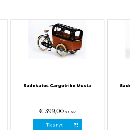
Sadekatos Cargotrike Musta
Sad
€
399,00
sis. alv
Tilaa nyt