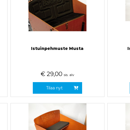
Istuinpehmuste Musta
I
€
29,00
sis. alv
Tilaa nyt