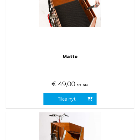
Matto
€
49,00
sis. alv
Tilaa nyt