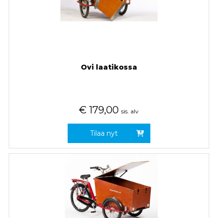
Ovi laatikossa
€
179,00
sis. alv
Tilaa nyt