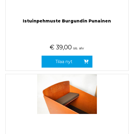
Istuinpehmuste Burgundin Punainen
€
39,00
sis. alv
Tilaa nyt