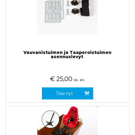
Vauvanistuimen ja Taaperoistuimen
asennuslevyt
€
25,00
sis. alv
Tilaa nyt