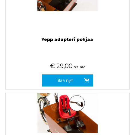
Yepp adapteri pohjaa
€
29,00
sis. alv
Tilaa nyt