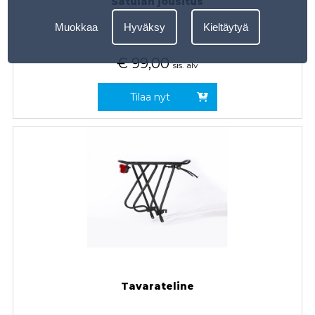
Satulan jousitus
Muokkaa
Hyväksy
Kieltäytyä
€
99,00
sis. alv
Tilaa nyt
Tavarateline