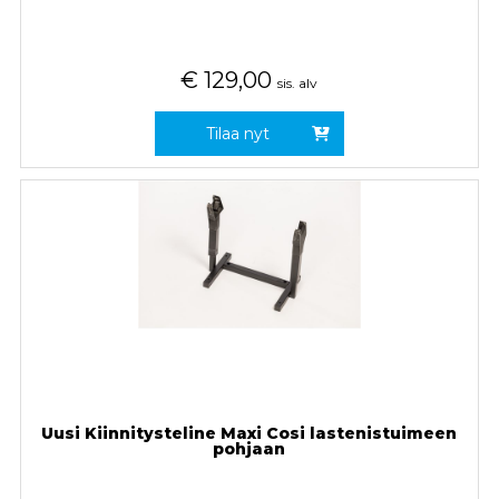
€
129,00
sis. alv
Tilaa nyt
Uusi Kiinnitysteline Maxi Cosi lastenistuimeen
pohjaan