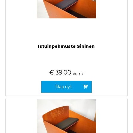
Istuinpehmuste Sininen
€
39,00
sis. alv
Tilaa nyt