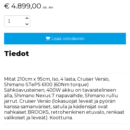
€
4.899,00
sis. alv
Lisää ostoskoriin
Tiedot
Mitat 210cm x 95cm, Iso, 4 lasta, Cruiser Versio,
Shimano STePS 6100 (60Nm torque)
Sähköavusteinen, 400W akku on tavaratelineen
alla, Shimano Nexus 7 napavaihde, Shimano rullu
jarrut. Cruiser Versio (lokasuojat leveät ja pyörän
kanssa samanväriset, satula ja kädensijat ovat
nahkaiset BROOKS, retrohenkinen etuvalo, renkaat
valikoiset ja leveät). Koottuna.