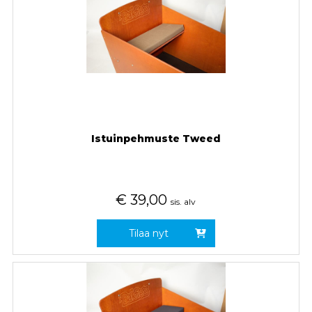
Istuinpehmuste Tweed
€
39,00
sis. alv
Tilaa nyt