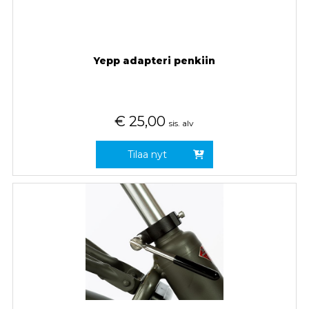
Yepp adapteri penkiin
€
25,00
sis. alv
Tilaa nyt