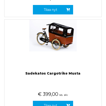
Tilaa nyt
Sadekatos Cargotrike Musta
€
399,00
sis. alv
Tilaa nyt