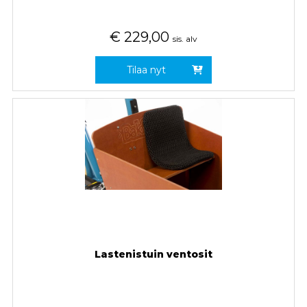
€
229,00
sis. alv
Tilaa nyt
Lastenistuin ventosit