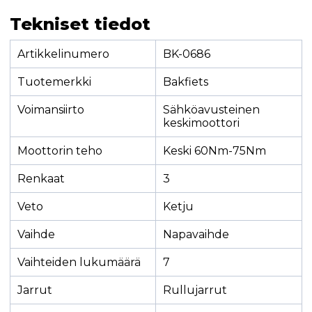
Tekniset tiedot
Artikkelinumero
BK-0686
Tuotemerkki
Bakfiets
Voimansiirto
Sähköavusteinen
keskimoottori
Moottorin teho
Keski 60Nm-75Nm
Renkaat
3
Veto
Ketju
Vaihde
Napavaihde
Vaihteiden lukumäärä
7
Jarrut
Rullujarrut