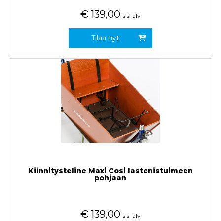
€
139,00
sis. alv
Tilaa nyt
Kiinnitysteline Maxi Cosi lastenistuimeen
pohjaan
€
139,00
sis. alv