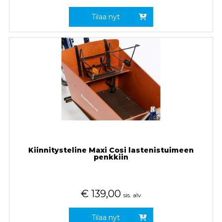
Tilaa nyt
Kiinnitysteline Maxi Cosi lastenistuimeen
penkkiin
€
139,00
sis. alv
Tilaa nyt