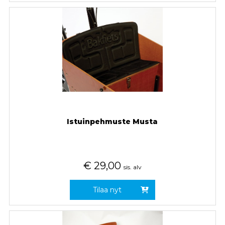
Istuinpehmuste Musta
€
29,00
sis. alv
Tilaa nyt