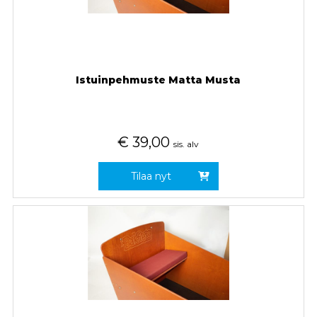
Istuinpehmuste Matta Musta
€
39,00
sis. alv
Tilaa nyt