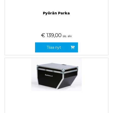
Pyörän Parka
€
139,00
sis. alv
Tilaa nyt