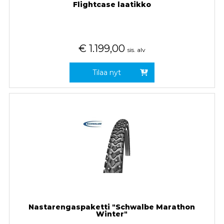
Flightcase laatikko
€
1.199,00
sis. alv
Tilaa nyt
Nastarengaspaketti "Schwalbe Marathon
Winter"