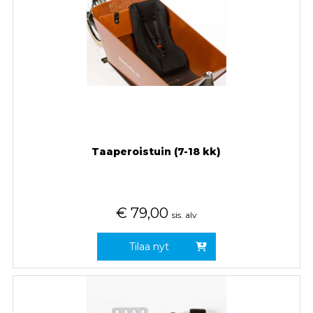
Taaperoistuin (7-18 kk)
€
79,00
sis. alv
Tilaa nyt