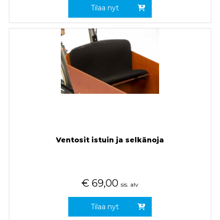
Tilaa nyt
Ventosit istuin ja selkänoja
€
69,00
sis. alv
Tilaa nyt