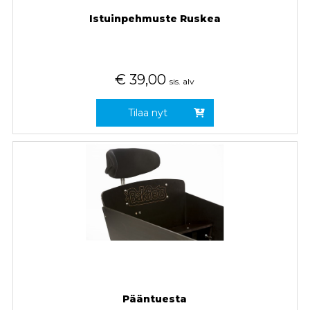
Istuinpehmuste Ruskea
€
39,00
sis. alv
Tilaa nyt
Pääntuesta