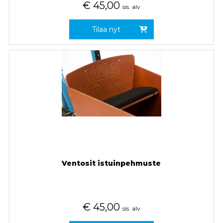
€
45,00
sis. alv
Tilaa nyt
Ventosit istuinpehmuste
€
45,00
sis. alv