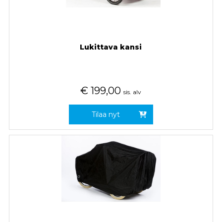
Lukittava kansi
€
199,00
sis. alv
Tilaa nyt