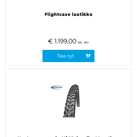
Flightcase laatikko
€
1.199,00
sis. alv
Tilaa nyt