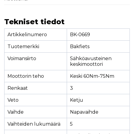
Tekniset tiedot
Artikkelinumero
BK-0669
Tuotemerkki
Bakfiets
Voimansiirto
Sähköavusteinen
keskimoottori
Moottorin teho
Keski 60Nm-75Nm
Renkaat
3
Veto
Ketju
Vaihde
Napavaihde
Vaihteiden lukumäärä
5