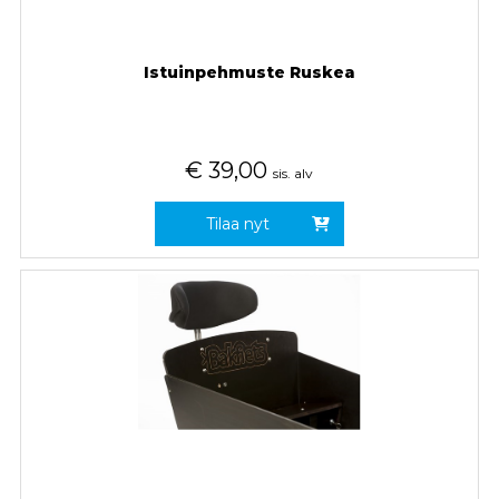
Istuinpehmuste Ruskea
€
39,00
sis. alv
Tilaa nyt