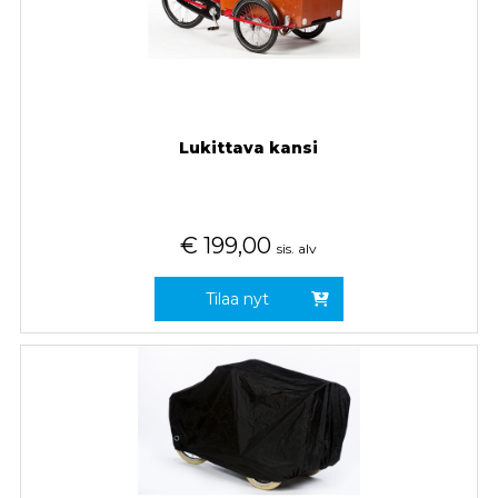
Lukittava kansi
€
199,00
sis. alv
Tilaa nyt