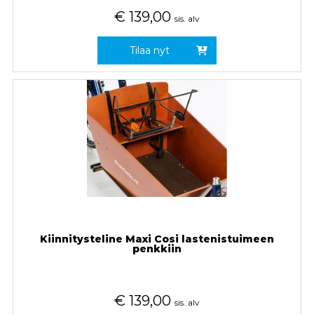
€
139,00
sis. alv
Tilaa nyt
Kiinnitysteline Maxi Cosi lastenistuimeen
penkkiin
€
139,00
sis. alv