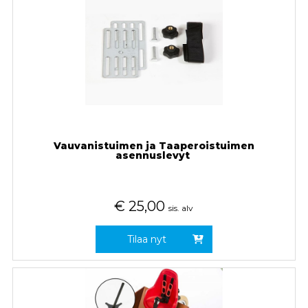
Vauvanistuimen ja Taaperoistuimen
asennuslevyt
€
25,00
sis. alv
Tilaa nyt