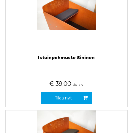
Istuinpehmuste Sininen
€
39,00
sis. alv
Tilaa nyt