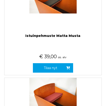
Istuinpehmuste Matta Musta
€
39,00
sis. alv
Tilaa nyt