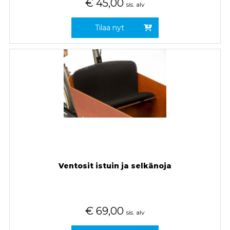
€
45,00
sis. alv
Tilaa nyt
Ventosit istuin ja selkänoja
€
69,00
sis. alv