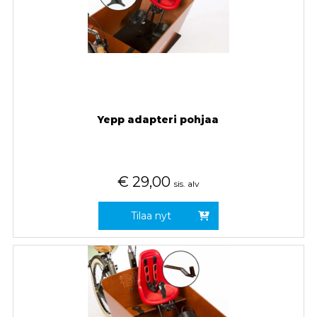
Yepp adapteri pohjaa
€
29,00
sis. alv
Tilaa nyt