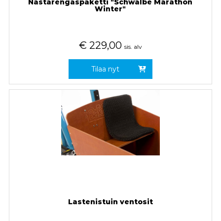
Nastarengaspaketti "Schwalbe Marathon
Winter"
€
229,00
sis. alv
Tilaa nyt
Lastenistuin ventosit