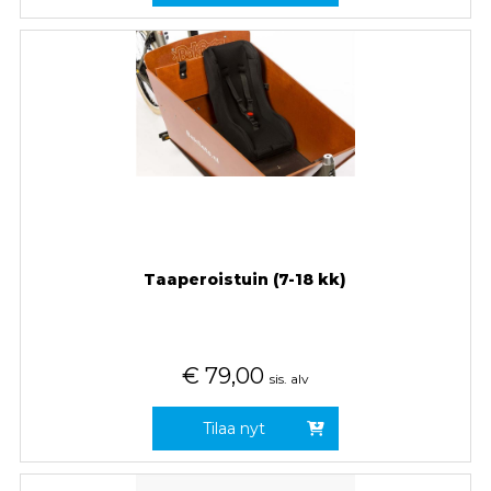
Taaperoistuin (7-18 kk)
€
79,00
sis. alv
Tilaa nyt