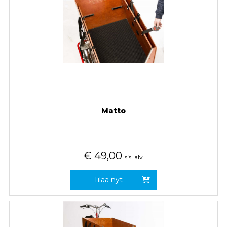
Matto
€
49,00
sis. alv
Tilaa nyt