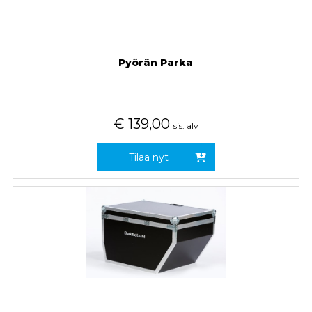
Pyörän Parka
€
139,00
sis. alv
Tilaa nyt