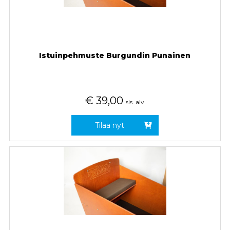
Istuinpehmuste Burgundin Punainen
€
39,00
sis. alv
Tilaa nyt