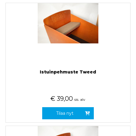
Istuinpehmuste Tweed
€
39,00
sis. alv
Tilaa nyt