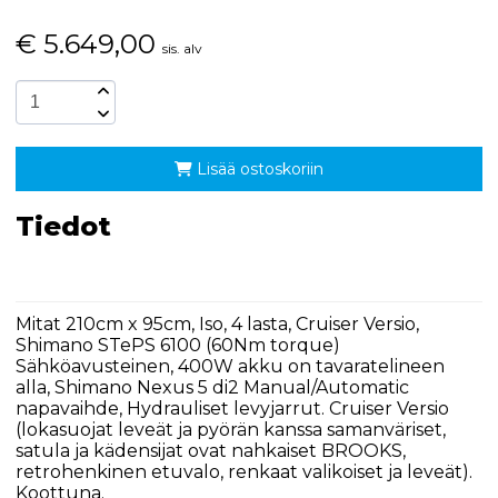
€
5.649,00
sis. alv
Lisää ostoskoriin
Tiedot
Mitat 210cm x 95cm, Iso, 4 lasta, Cruiser Versio,
Shimano STePS 6100 (60Nm torque)
Sähköavusteinen, 400W akku on tavaratelineen
alla, Shimano Nexus 5 di2 Manual/Automatic
napavaihde, Hydrauliset levyjarrut. Cruiser Versio
(lokasuojat leveät ja pyörän kanssa samanväriset,
satula ja kädensijat ovat nahkaiset BROOKS,
retrohenkinen etuvalo, renkaat valikoiset ja leveät).
Koottuna.