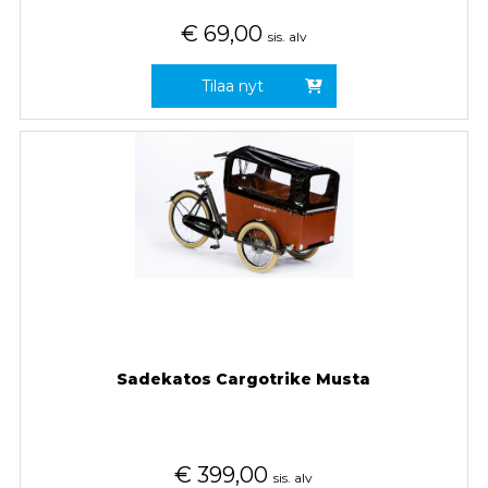
€
69,00
sis. alv
Tilaa nyt
Sadekatos Cargotrike Musta
€
399,00
sis. alv