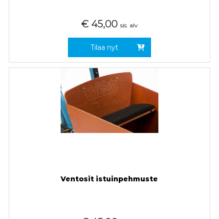
€
45,00
sis. alv
Tilaa nyt
Ventosit istuinpehmuste