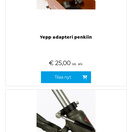
Yepp adapteri penkiin
€
25,00
sis. alv
Tilaa nyt