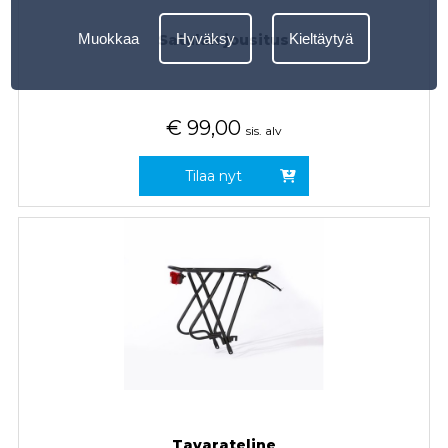
Muokkaa
Hyväksy
Kieltäytyä
Satulan jousitus
€
99,00
sis. alv
Tilaa nyt
Tavarateline