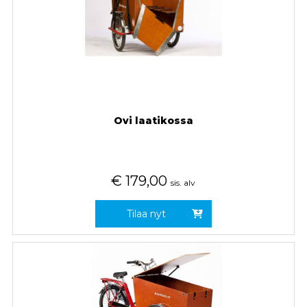
Ovi laatikossa
€
179,00
sis. alv
Tilaa nyt