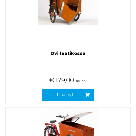
Ovi laatikossa
€
179,00
sis. alv
Tilaa nyt