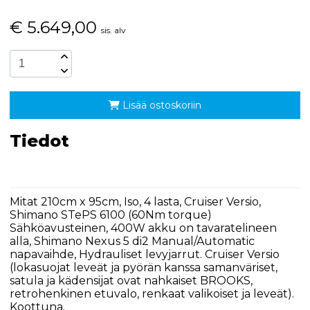
€
5.649,00
sis. alv
Lisää ostoskoriin
Tiedot
Mitat 210cm x 95cm, Iso, 4 lasta, Cruiser Versio,
Shimano STePS 6100 (60Nm torque)
Sähköavusteinen, 400W akku on tavaratelineen
alla, Shimano Nexus 5 di2 Manual/Automatic
napavaihde, Hydrauliset levyjarrut. Cruiser Versio
(lokasuojat leveät ja pyörän kanssa samanväriset,
satula ja kädensijat ovat nahkaiset BROOKS,
retrohenkinen etuvalo, renkaat valikoiset ja leveät).
Koottuna.