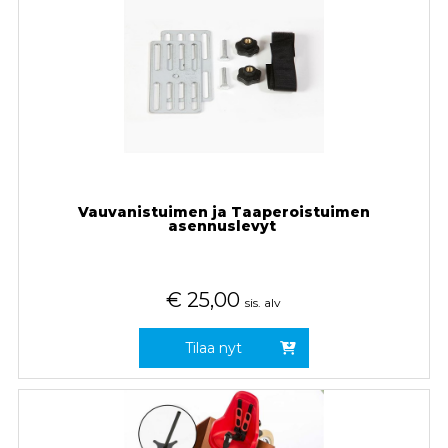
Vauvanistuimen ja Taaperoistuimen
asennuslevyt
€
25,00
sis. alv
Tilaa nyt