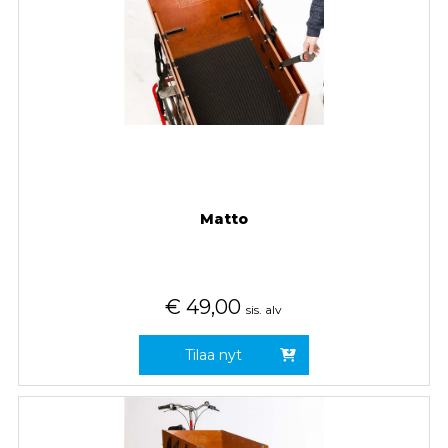
Matto
€
49,00
sis. alv
Tilaa nyt