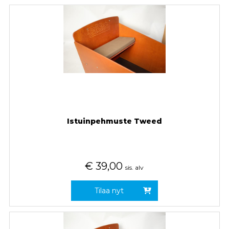
Istuinpehmuste Tweed
€
39,00
sis. alv
Tilaa nyt