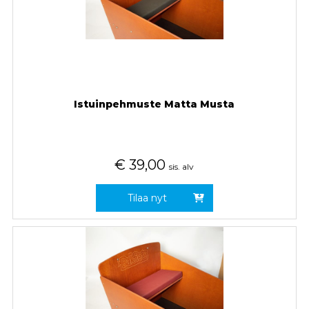
Istuinpehmuste Matta Musta
€
39,00
sis. alv
Tilaa nyt