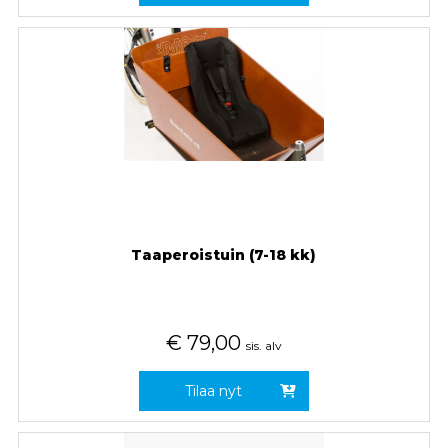
Taaperoistuin (7-18 kk)
€
79,00
sis. alv
Tilaa nyt