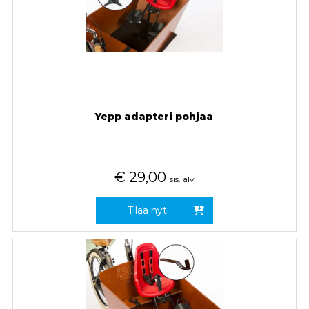
Yepp adapteri pohjaa
€
29,00
sis. alv
Tilaa nyt