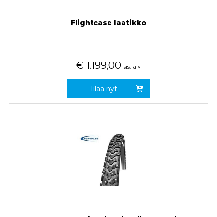
Flightcase laatikko
€
1.199,00
sis. alv
Tilaa nyt