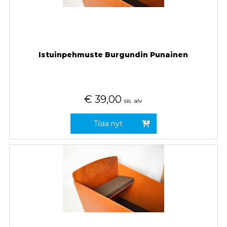
Istuinpehmuste Burgundin Punainen
€
39,00
sis. alv
Tilaa nyt