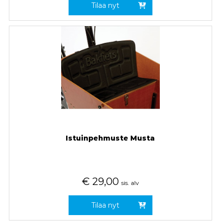
Tilaa nyt
Istuinpehmuste Musta
€
29,00
sis. alv
Tilaa nyt