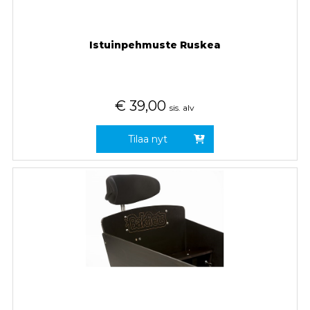
Istuinpehmuste Ruskea
€
39,00
sis. alv
Tilaa nyt