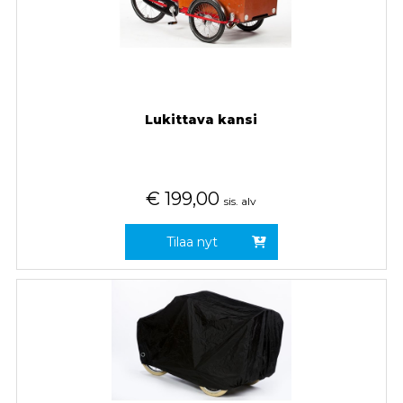
Lukittava kansi
€
199,00
sis. alv
Tilaa nyt