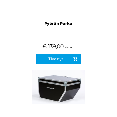
Pyörän Parka
€
139,00
sis. alv
Tilaa nyt