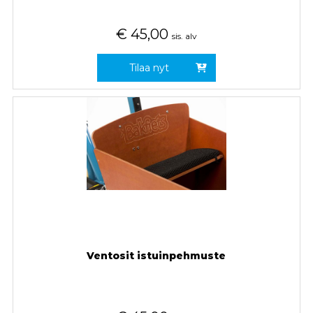
€
45,00
sis. alv
Tilaa nyt
Ventosit istuinpehmuste