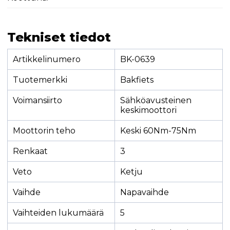
Tekniset tiedot
Artikkelinumero
BK-0639
Tuotemerkki
Bakfiets
Voimansiirto
Sähköavusteinen
keskimoottori
Moottorin teho
Keski 60Nm-75Nm
Renkaat
3
Veto
Ketju
Vaihde
Napavaihde
Vaihteiden lukumäärä
5