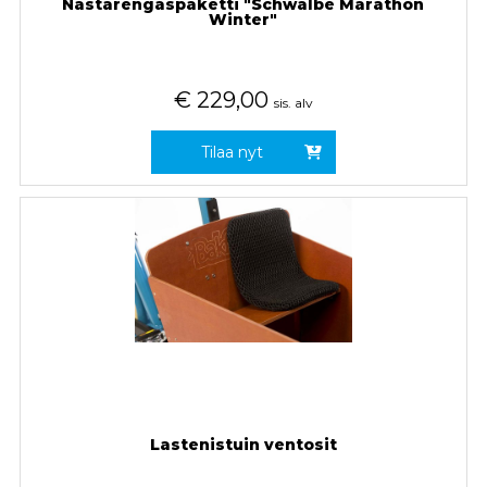
Nastarengaspaketti "Schwalbe Marathon
Winter"
€
229,00
sis. alv
Tilaa nyt
Lastenistuin ventosit