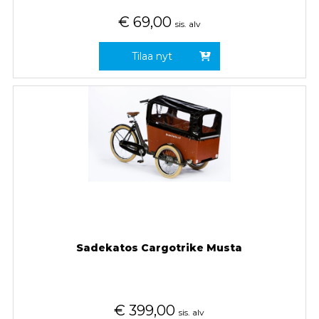
€
69,00
sis. alv
Tilaa nyt
Sadekatos Cargotrike Musta
€
399,00
sis. alv