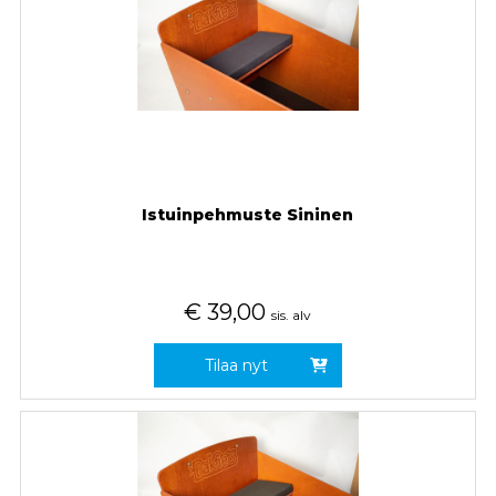
Istuinpehmuste Sininen
€
39,00
sis. alv
Tilaa nyt