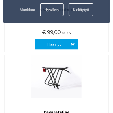
Muokkaa
Hyväksy
Kieltäytyä
Satulan jousitus
€
99,00
sis. alv
Tilaa nyt
Tavarateline