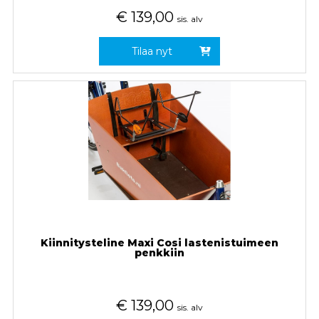
€
139,00
sis. alv
Tilaa nyt
Kiinnitysteline Maxi Cosi lastenistuimeen
penkkiin
€
139,00
sis. alv