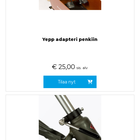
Yepp adapteri penkiin
€
25,00
sis. alv
Tilaa nyt