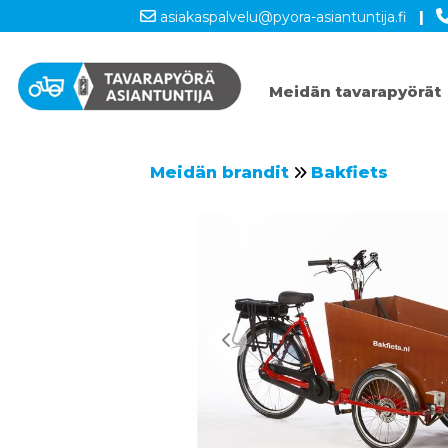
asiakaspalvelu@pyora-asiantuntija.fi
|
Meidän tavarapyörät
Meidän brandit
Bakfiets