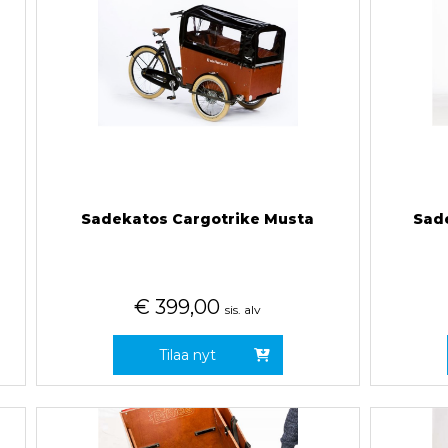
Sadekatos Cargotrike Musta
Sad
€
399,00
sis. alv
Tilaa nyt