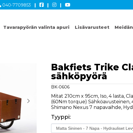
040-7709853
|
|
|
Tavarapyörän valinta apuri
Lisävarusteet
Meidän
Bakfiets Trike Cl
sähköpyörä
BK-0606
Mitat 210cm x 95cm, Iso, 4 lasta, C
(60Nm torque) Sähköavusteinen, 4
Shimano Nexus 7 napavaihde, Hydra
Tyyppi: