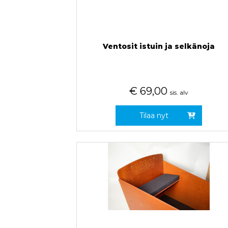
Ventosit istuin ja selkänoja
€
69,00
sis. alv
Tilaa nyt