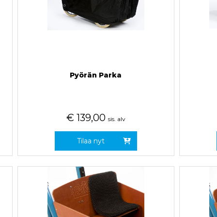
Pyörän Parka
€
139,00
sis. alv
Tilaa nyt