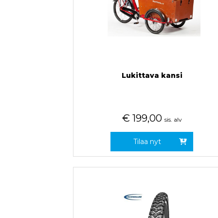
Lukittava kansi
€
199,00
sis. alv
Tilaa nyt