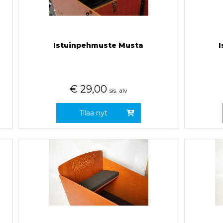
Istuinpehmuste Musta
I
€
29,00
sis. alv
Tilaa nyt