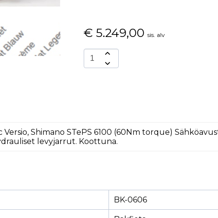
€
5.249,00
sis. alv
assic Versio, Shimano STePS 6100 (60Nm torque) Sähköav
drauliset levyjarrut. Koottuna.
BK-0606