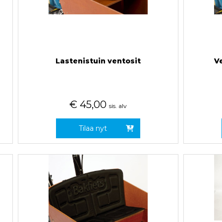
Lastenistuin ventosit
V
€
45,00
sis. alv
Tilaa nyt