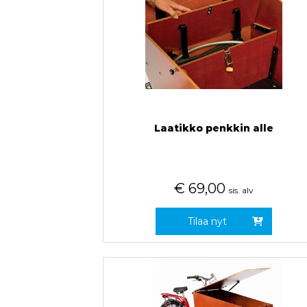
Laatikko penkkin alle
€
69,00
sis. alv
Tilaa nyt