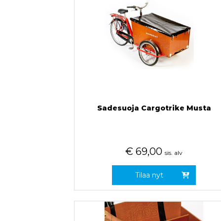
Sadesuoja Cargotrike Musta
€
69,00
sis. alv
Tilaa nyt