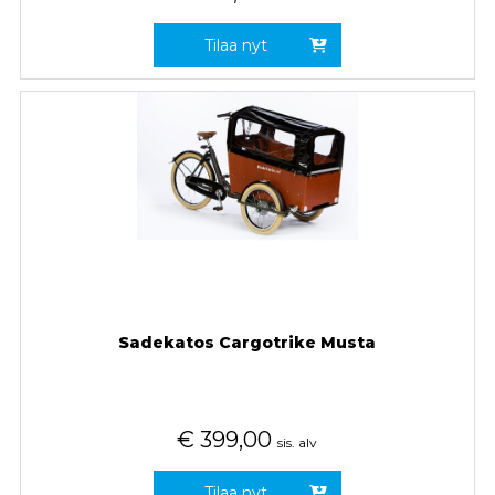
Tilaa nyt
Sadekatos Cargotrike Musta
€
399,00
sis. alv
Tilaa nyt