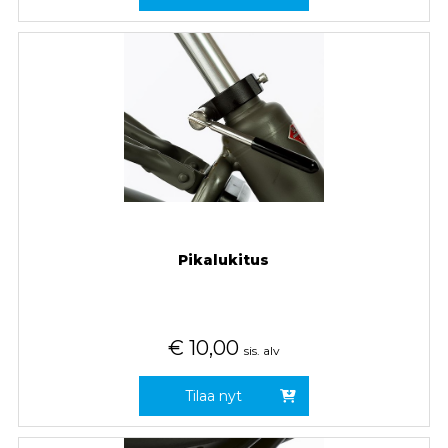
Pikalukitus
€
10,00
sis. alv
Tilaa nyt