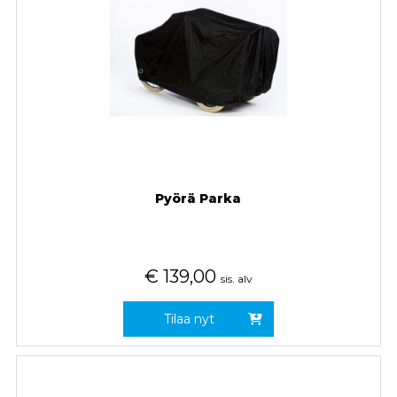
Pyörä Parka
€
139,00
sis. alv
Tilaa nyt