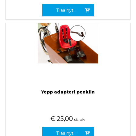
Tilaa nyt
Yepp adapteri penkiin
€
25,00
sis. alv
Tilaa nyt