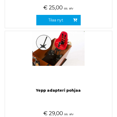
€
25,00
sis. alv
Tilaa nyt
Yepp adapteri pohjaa
€
29,00
sis. alv