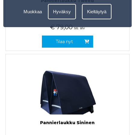
Pannierlaukku Tweed
Muokkaa
Hyväksy
Kieltäytyä
€
79,00
sis. alv
Tilaa nyt
Pannierlaukku Sininen