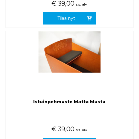
€
39,00
sis. alv
Tilaa nyt
Istuinpehmuste Matta Musta
€
39,00
sis. alv