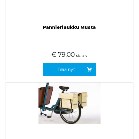
Pannierlaukku Musta
€
79,00
sis. alv
Tilaa nyt