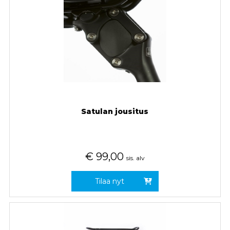
Satulan jousitus
€
99,00
sis. alv
Tilaa nyt