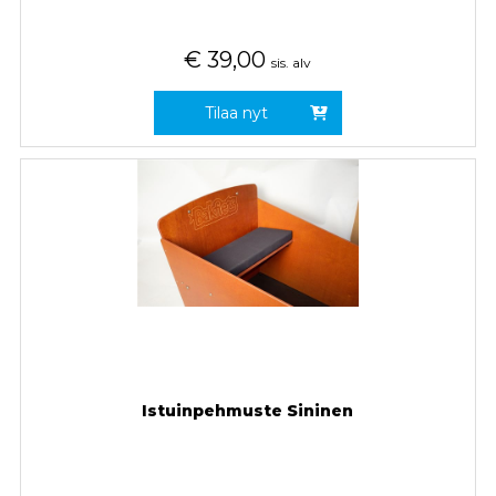
€
39,00
sis. alv
Tilaa nyt
Istuinpehmuste Sininen