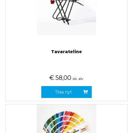
Tavarateline
€
58,00
sis. alv
Tilaa nyt