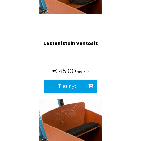
Lastenistuin ventosit
€
45,00
sis. alv
Tilaa nyt