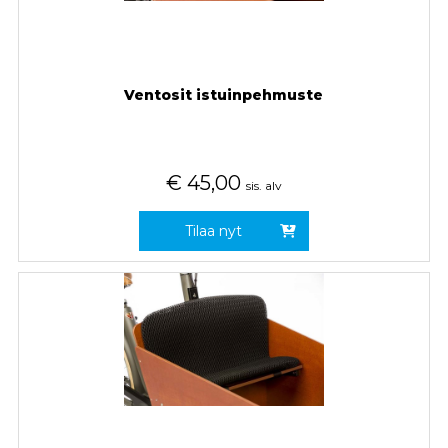
Ventosit istuinpehmuste
€
45,00
sis. alv
Tilaa nyt