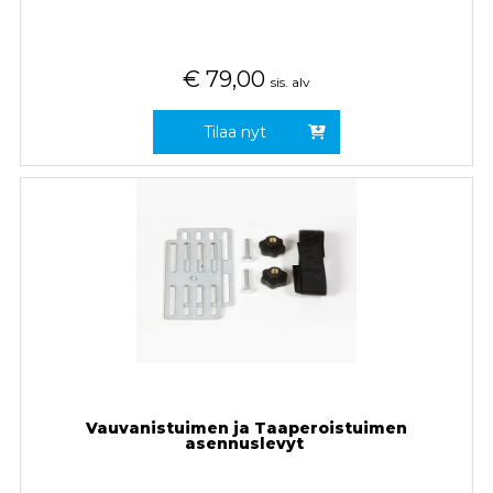
€
79,00
sis. alv
Tilaa nyt
Vauvanistuimen ja Taaperoistuimen
asennuslevyt