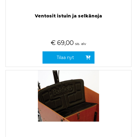
Ventosit istuin ja selkänoja
€
69,00
sis. alv
Tilaa nyt