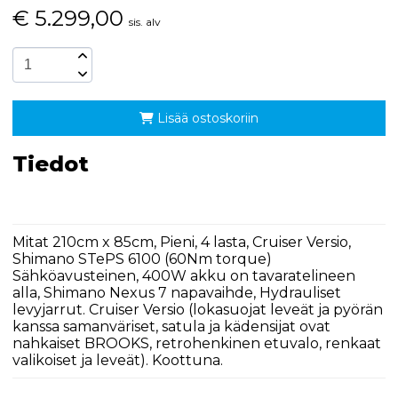
€
5.299,00
sis. alv
Lisää ostoskoriin
Tiedot
Mitat 210cm x 85cm, Pieni, 4 lasta, Cruiser Versio,
Shimano STePS 6100 (60Nm torque)
Sähköavusteinen, 400W akku on tavaratelineen
alla, Shimano Nexus 7 napavaihde, Hydrauliset
levyjarrut. Cruiser Versio (lokasuojat leveät ja pyörän
kanssa samanväriset, satula ja kädensijat ovat
nahkaiset BROOKS, retrohenkinen etuvalo, renkaat
valikoiset ja leveät). Koottuna.