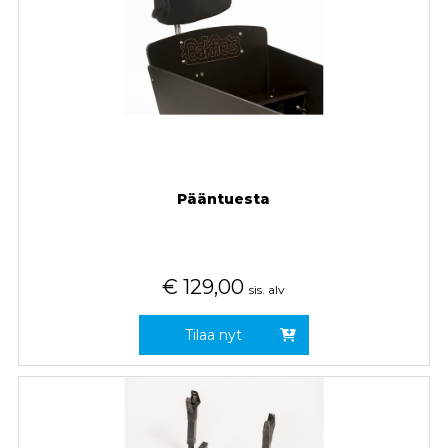
Pääntuesta
€
129,00
sis. alv
Tilaa nyt