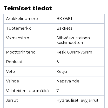
Tekniset tiedot
Artikkelinumero
BK-0581
Tuotemerkki
Bakfiets
Voimansiirto
Sähköavusteinen
keskimoottori
Moottorin teho
Keski 60Nm-75Nm
Renkaat
3
Veto
Ketju
Vaihde
Napavaihde
Vaihteiden lukumäärä
7
Jarrut
Hydrauliset levyjarrut