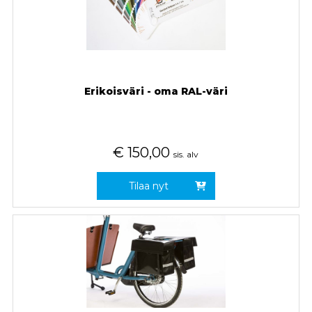
Erikoisväri - oma RAL-väri
€
150,00
sis. alv
Tilaa nyt