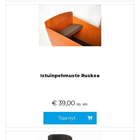
Istuinpehmuste Ruskea
€
39,00
sis. alv
Tilaa nyt