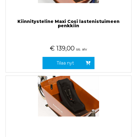
Kiinnitysteline Maxi Cosi lastenistuimeen
penkkiin
€
139,00
sis. alv
Tilaa nyt