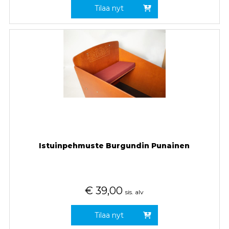
Tilaa nyt
Istuinpehmuste Burgundin Punainen
€
39,00
sis. alv
Tilaa nyt