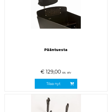
Pääntuesta
€
129,00
sis. alv
Tilaa nyt