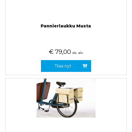
Pannierlaukku Musta
€
79,00
sis. alv
Tilaa nyt