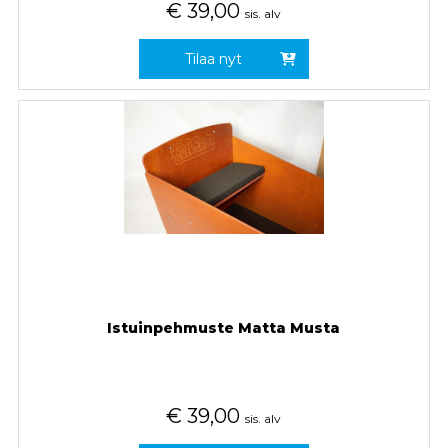
€
39,00
sis. alv
Tilaa nyt
Istuinpehmuste Matta Musta
€
39,00
sis. alv