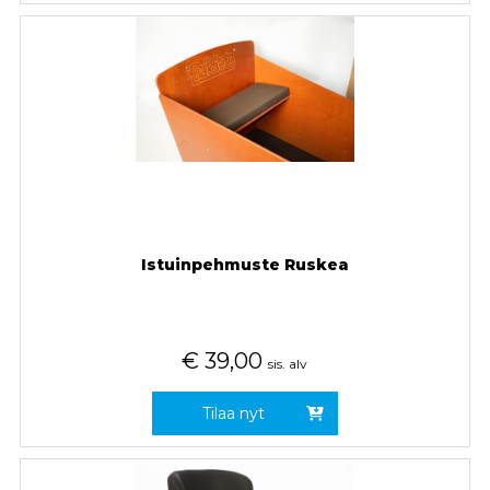
Istuinpehmuste Ruskea
€
39,00
sis. alv
Tilaa nyt