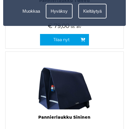
Pannierlaukku Tweed
Muokkaa
Hyväksy
Kieltäytyä
€
79,00
sis. alv
Tilaa nyt
Pannierlaukku Sininen