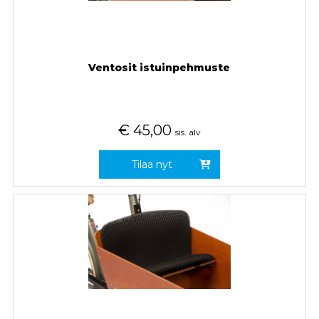
Ventosit istuinpehmuste
€
45,00
sis. alv
Tilaa nyt