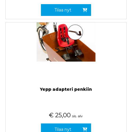
Tilaa nyt
Yepp adapteri penkiin
€
25,00
sis. alv
Tilaa nyt