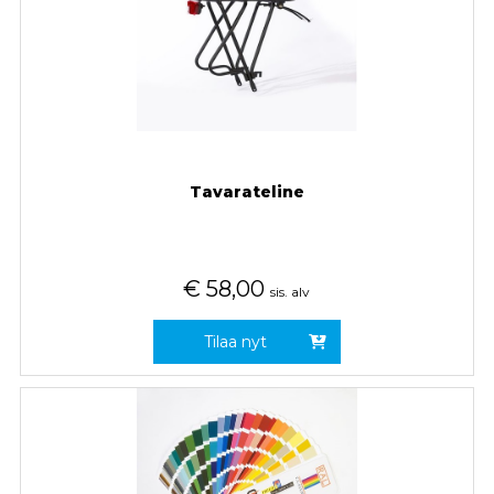
Tavarateline
€
58,00
sis. alv
Tilaa nyt