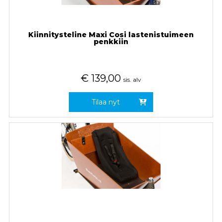
Kiinnitysteline Maxi Cosi lastenistuimeen
penkkiin
€
139,00
sis. alv
Tilaa nyt