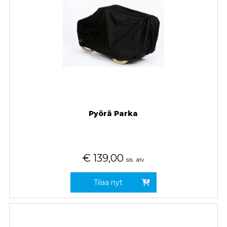
Pyörä Parka
€
139,00
sis. alv
Tilaa nyt