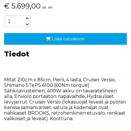
€
5.699,00
sis. alv
Lisää ostoskoriin
Tiedot
Mitat 210cm x 85cm, Pieni, 4 lasta, Cruiser Versio,
Shimano STePS 6100 (60Nm torque)
Sähköavusteinen, 400W akku on tavaratelineen
alla, Enviolo portaaton napavaihde, Hydrauliset
levyjarrut. Cruiser Versio (lokasuojat leveät ja pyörän
kanssa samanväriset, satula ja kädensijat ovat
nahkaiset BROOKS, retrohenkinen etuvalo, renkaat
valikoiset ja leveät). Koottuna.