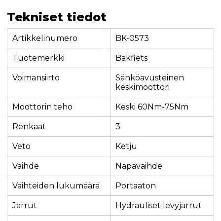
Tekniset tiedot
Artikkelinumero
BK-0573
Tuotemerkki
Bakfiets
Voimansiirto
Sähköavusteinen
keskimoottori
Moottorin teho
Keski 60Nm-75Nm
Renkaat
3
Veto
Ketju
Vaihde
Napavaihde
Vaihteiden lukumäärä
Portaaton
Jarrut
Hydrauliset levyjarrut