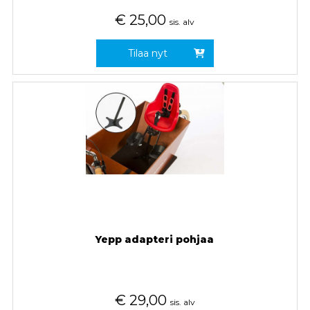
€
25,00
sis. alv
Tilaa nyt
Yepp adapteri pohjaa
€
29,00
sis. alv