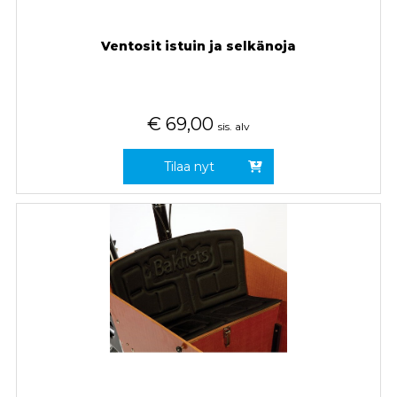
Ventosit istuin ja selkänoja
€
69,00
sis. alv
Tilaa nyt