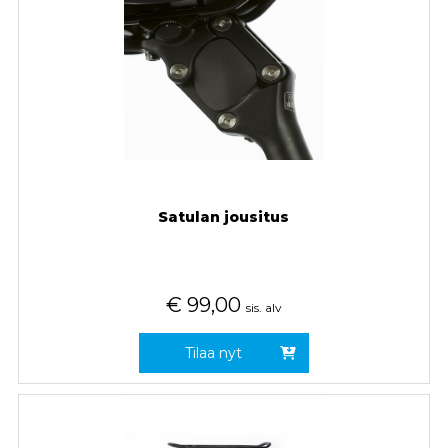
Satulan jousitus
€
99,00
sis. alv
Tilaa nyt