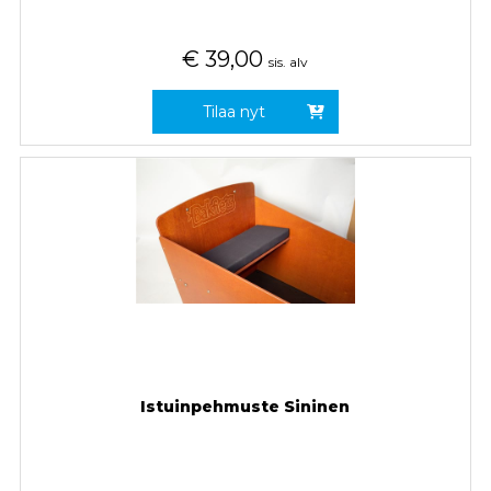
€
39,00
sis. alv
Tilaa nyt
Istuinpehmuste Sininen