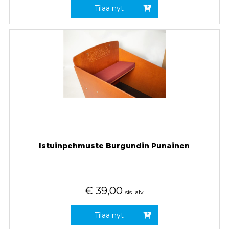
Tilaa nyt
Istuinpehmuste Burgundin Punainen
€
39,00
sis. alv
Tilaa nyt