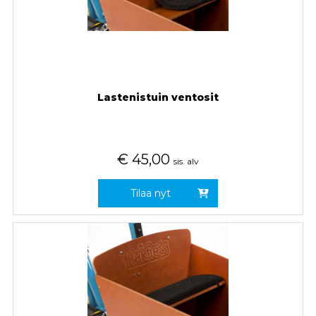
Lastenistuin ventosit
€
45,00
sis. alv
Tilaa nyt