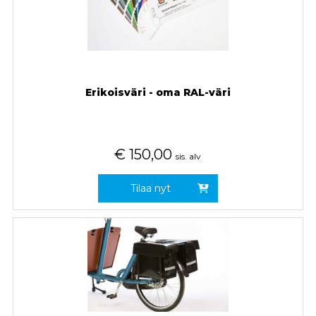
Erikoisväri - oma RAL-väri
€
150,00
sis. alv
Tilaa nyt