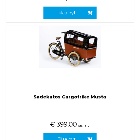
Tilaa nyt
Sadekatos Cargotrike Musta
€
399,00
sis. alv
Tilaa nyt