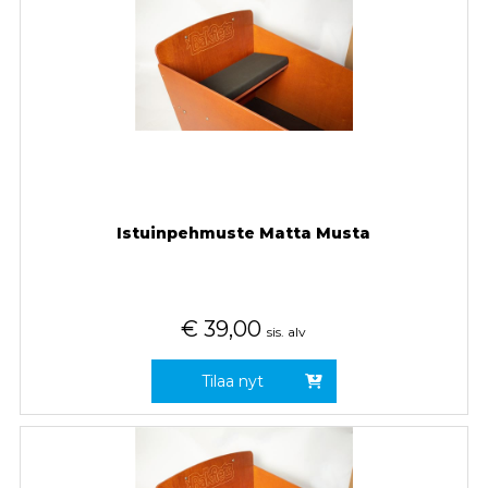
Istuinpehmuste Matta Musta
€
39,00
sis. alv
Tilaa nyt