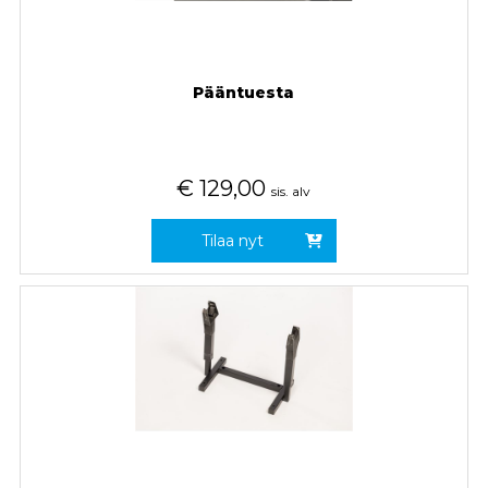
Pääntuesta
€
129,00
sis. alv
Tilaa nyt