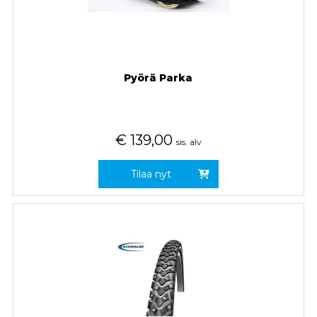
Pyörä Parka
€
139,00
sis. alv
Tilaa nyt