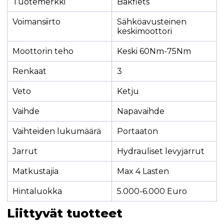
Tuotemerkki
Bakfiets
Voimansiirto
Sähköavusteinen
keskimoottori
Moottorin teho
Keski 60Nm-75Nm
Renkaat
3
Veto
Ketju
Vaihde
Napavaihde
Vaihteiden lukumäärä
Portaaton
Jarrut
Hydrauliset levyjarrut
Matkustajia
Max 4 Lasten
Hintaluokka
5.000-6.000 Euro
Liittyvät tuotteet