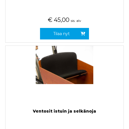
€
45,00
sis. alv
Tilaa nyt
Ventosit istuin ja selkänoja