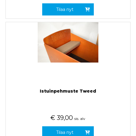
Tilaa nyt
Istuinpehmuste Tweed
€
39,00
sis. alv
Tilaa nyt