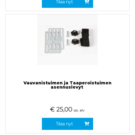
Tilaa nyt
Vauvanistuimen ja Taaperoistuimen
asennuslevyt
€
25,00
sis. alv
Tilaa nyt