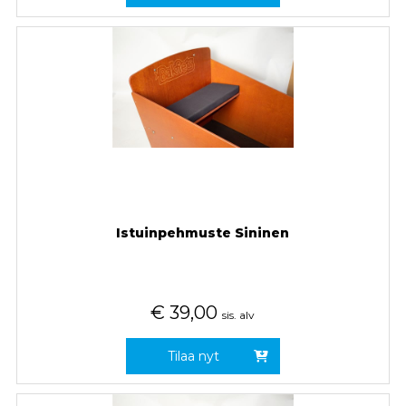
Istuinpehmuste Sininen
€
39,00
sis. alv
Tilaa nyt