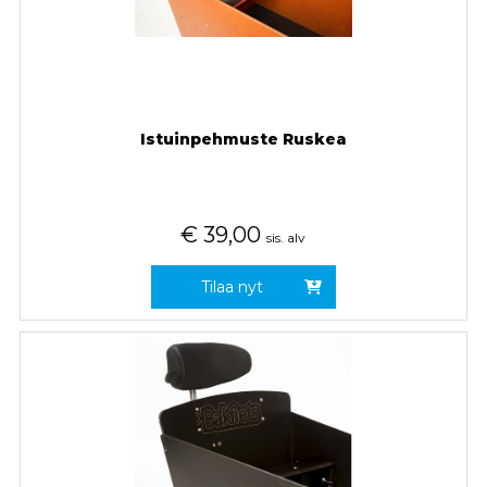
Istuinpehmuste Ruskea
€
39,00
sis. alv
Tilaa nyt