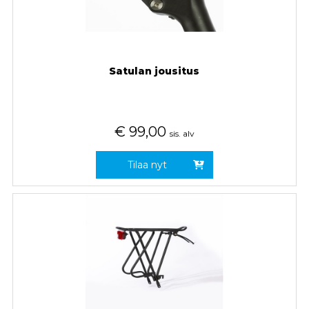
Satulan jousitus
€
99,00
sis. alv
Tilaa nyt