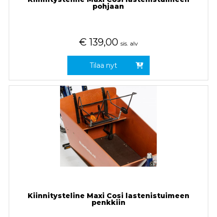
pohjaan
€
139,00
sis. alv
Tilaa nyt
Kiinnitysteline Maxi Cosi lastenistuimeen
penkkiin