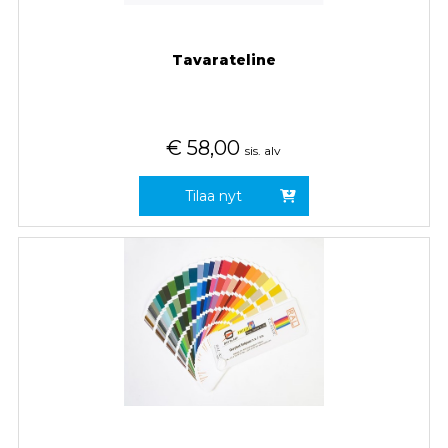
Tavarateline
€
58,00
sis. alv
Tilaa nyt