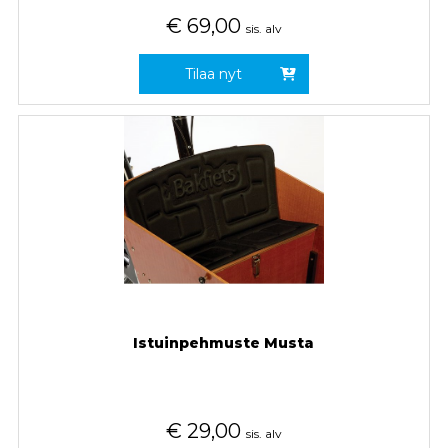
€
69,00
sis. alv
Tilaa nyt
Istuinpehmuste Musta
€
29,00
sis. alv