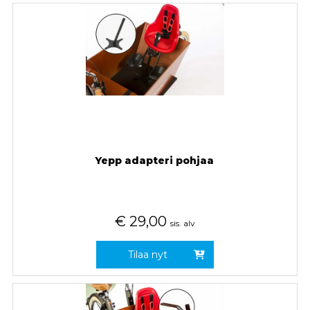
Yepp adapteri pohjaa
€
29,00
sis. alv
Tilaa nyt