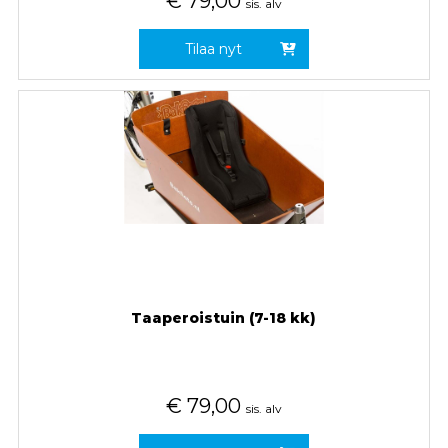
€
79,00
sis. alv
Tilaa nyt
Taaperoistuin (7-18 kk)
€
79,00
sis. alv