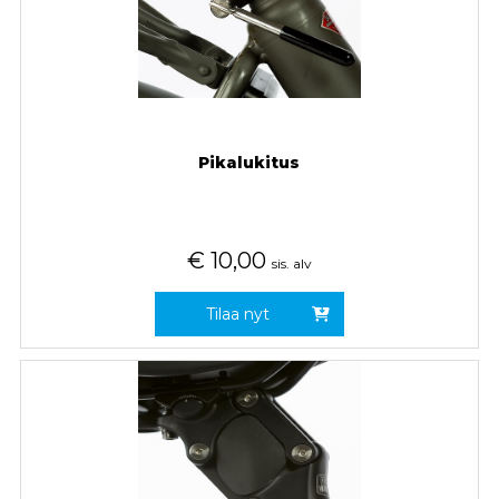
Pikalukitus
€
10,00
sis. alv
Tilaa nyt