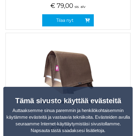
€
79,00
sis. alv
Tilaa nyt
Tämä sivusto käyttää evästeitä
Pannierlaukku Tweed
Auttaaksemme sinua paremmin ja henkilökohtaisemmin
käytämme evästeitä ja vastaavia tekniikoita. Evästeiden avulla
seuraamme Internet-käyttäytymistäsi sivustollamme.
€
79,00
sis. alv
Napsauta tästä saadaksesi lisätietoja
.