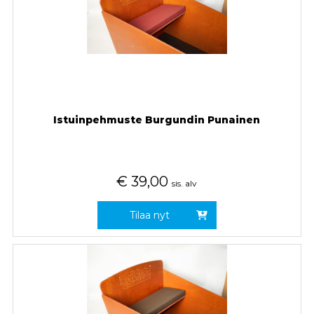
Istuinpehmuste Burgundin Punainen
€
39,00
sis. alv
Tilaa nyt