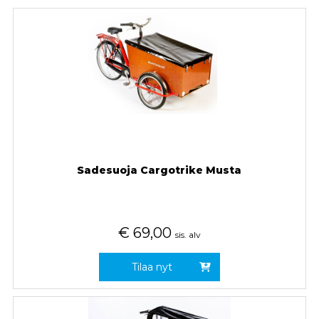
Sadesuoja Cargotrike Musta
€
69,00
sis. alv
Tilaa nyt