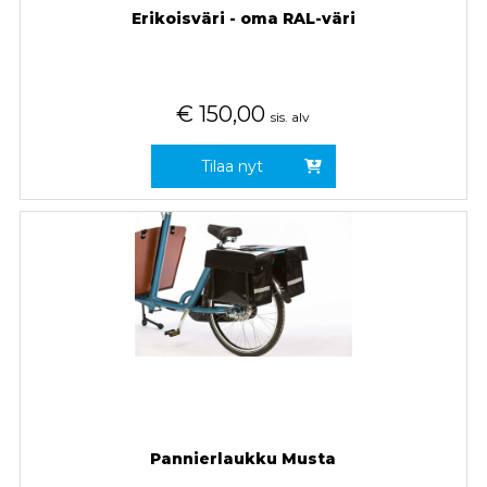
Erikoisväri - oma RAL-väri
€
150,00
sis. alv
Tilaa nyt
Pannierlaukku Musta