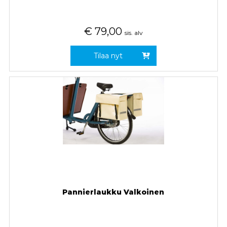
€
79,00
sis. alv
Tilaa nyt
Pannierlaukku Valkoinen