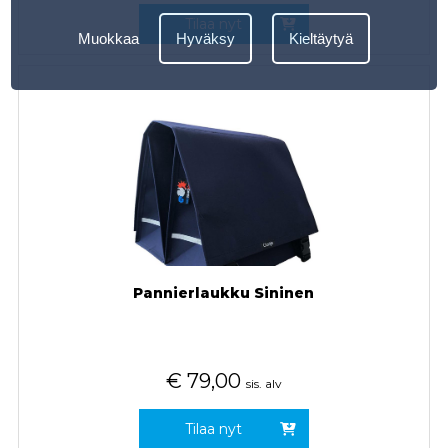
Tilaa nyt
Muokkaa
Hyväksy
Kieltäytyä
Pannierlaukku Sininen
€
79,00
sis. alv
Tilaa nyt