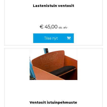
Lastenistuin ventosit
€
45,00
sis. alv
Tilaa nyt
Ventosit istuinpehmuste