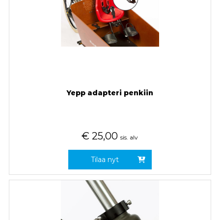
Yepp adapteri penkiin
€
25,00
sis. alv
Tilaa nyt