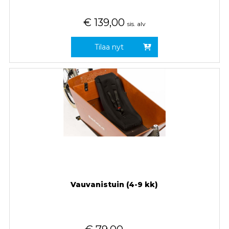
€
139,00
sis. alv
Tilaa nyt
Vauvanistuin (4-9 kk)