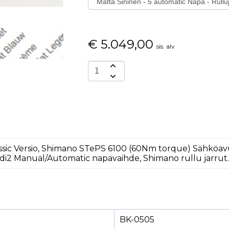
€
5.049,00
sis. alv
Classic Versio, Shimano STePS 6100 (60Nm torque) Sähkö
 di2 Manual/Automatic napavaihde, Shimano rullu jarrut
BK-0505