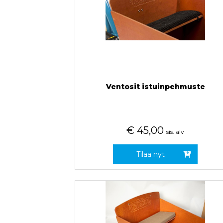
Ventosit istuinpehmuste
€
45,00
sis. alv
Tilaa nyt