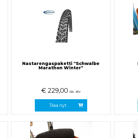
Nastarengaspaketti "Schwalbe
Marathon Winter"
€
229,00
sis. alv
Tilaa nyt