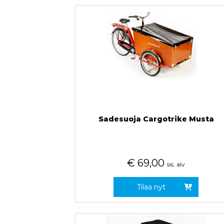
Sadesuoja Cargotrike Musta
€
69,00
sis. alv
Tilaa nyt