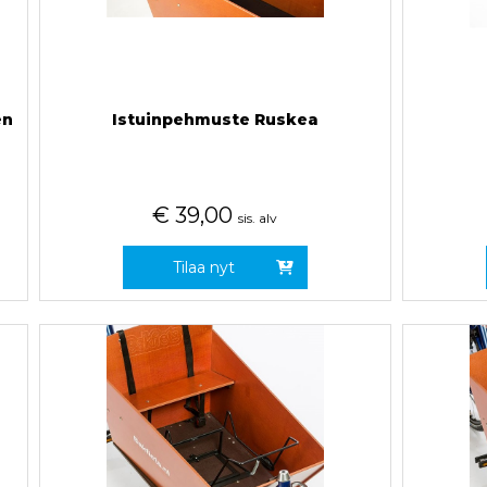
en
Istuinpehmuste Ruskea
€
39,00
sis. alv
Tilaa nyt