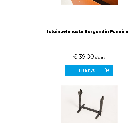
Istuinpehmuste Burgundin Punain
€
39,00
sis. alv
Tilaa nyt