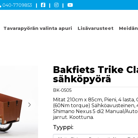
040-7709853
|
|
|
Tavarapyörän valinta apuri
Lisävarusteet
Meidän
Bakfiets Trike Cl
sähköpyörä
BK-0505
Mitat 210cm x 85cm, Pieni, 4 lasta,
(60Nm torque) Sähköavusteinen, 4
Shimano Nexus 5 di2 Manual/Auto
jarrut. Koottuna.
Tyyppi: