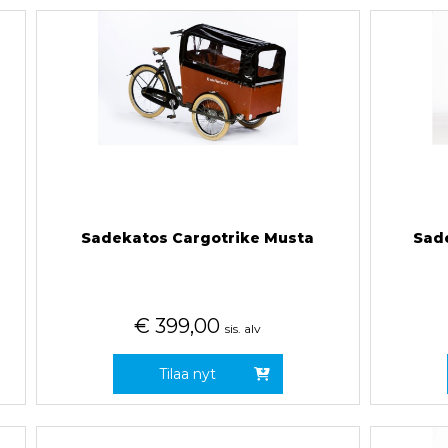
Sadekatos Cargotrike Musta
Sad
€
399,00
sis. alv
Tilaa nyt