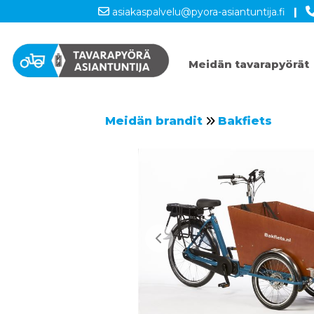
asiakaspalvelu@pyora-asiantuntija.fi
|
Meidän tavarapyörät
Meidän brandit
Bakfiets