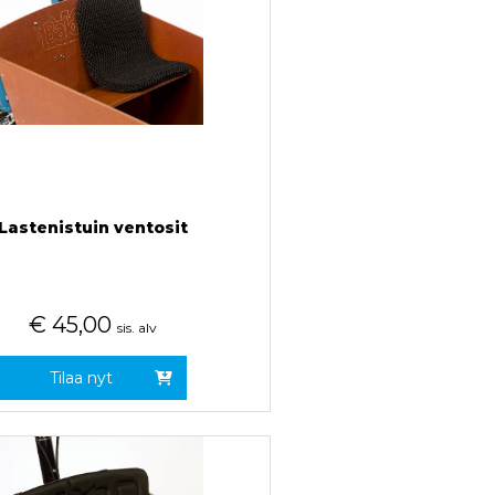
Lastenistuin ventosit
€
45,00
sis. alv
Tilaa nyt