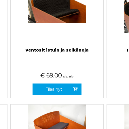
Ventosit istuin ja selkänoja
€
69,00
sis. alv
Tilaa nyt