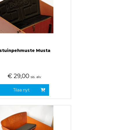
Istuinpehmuste Musta
€
29,00
sis. alv
Tilaa nyt