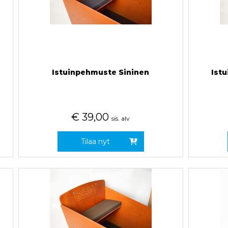
Istuinpehmuste Sininen
Ist
€
39,00
sis. alv
Tilaa nyt