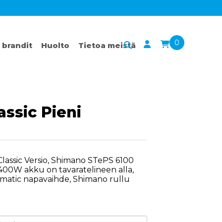
0
 brandit
Huolto
Tietoa meistä
assic Pieni
 Classic Versio, Shimano STePS 6100
00W akku on tavaratelineen alla,
matic napavaihde, Shimano rullu