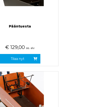
Pääntuesta
€
129,00
sis. alv
Tilaa nyt