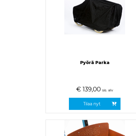
Pyörä Parka
€
139,00
sis. alv
Tilaa nyt