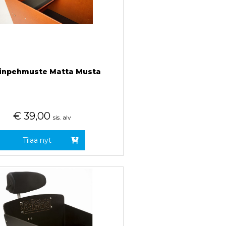
uinpehmuste Matta Musta
€
39,00
sis. alv
Tilaa nyt