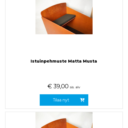
Istuinpehmuste Matta Musta
€
39,00
sis. alv
Tilaa nyt