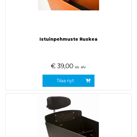
Istuinpehmuste Ruskea
€
39,00
sis. alv
Tilaa nyt