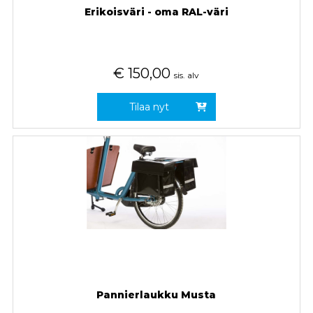
Erikoisväri - oma RAL-väri
€
150,00
sis. alv
Tilaa nyt
Pannierlaukku Musta