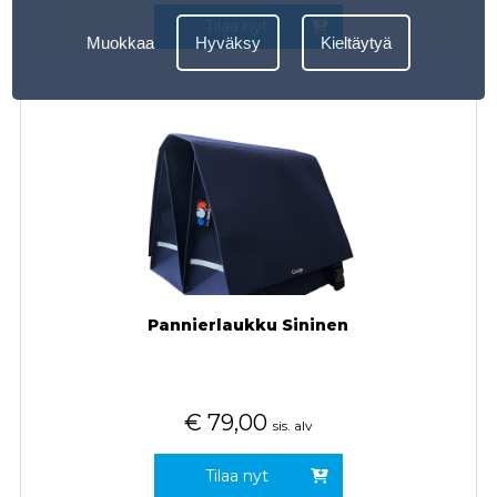
Tilaa nyt
Muokkaa
Hyväksy
Kieltäytyä
Pannierlaukku Sininen
€
79,00
sis. alv
Tilaa nyt