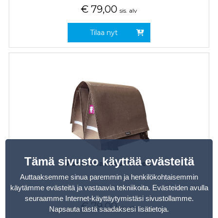
€
79,00
sis. alv
Tilaa nyt
Tämä sivusto käyttää evästeitä
Pannierlaukku Tweed
Auttaaksemme sinua paremmin ja henkilökohtaisemmin
käytämme evästeitä ja vastaavia tekniikoita. Evästeiden avulla
seuraamme Internet-käyttäytymistäsi sivustollamme.
€
79,00
sis. alv
Napsauta tästä saadaksesi lisätietoja
.