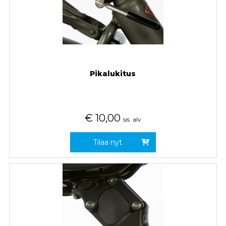
Pikalukitus
€
10,00
sis. alv
Tilaa nyt