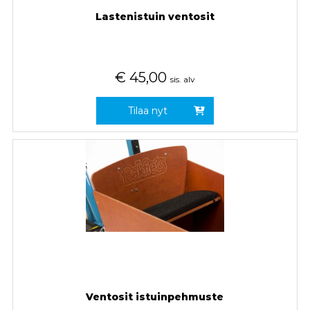
Lastenistuin ventosit
€
45,00
sis. alv
Tilaa nyt
Ventosit istuinpehmuste