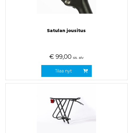
Satulan jousitus
€
99,00
sis. alv
Tilaa nyt