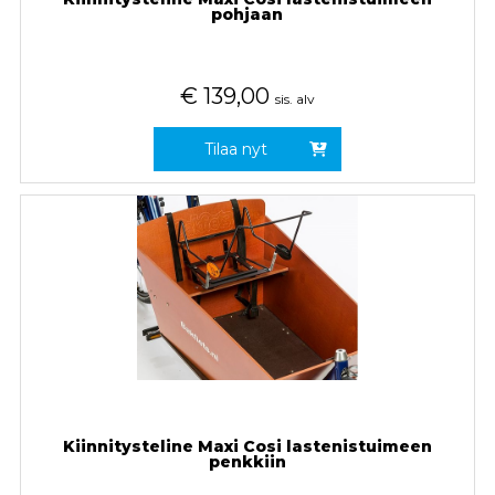
pohjaan
€
139,00
sis. alv
Tilaa nyt
Kiinnitysteline Maxi Cosi lastenistuimeen
penkkiin