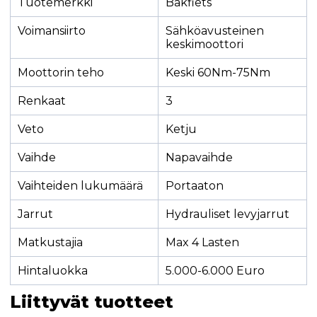
Tuotemerkki
Bakfiets
Voimansiirto
Sähköavusteinen
keskimoottori
Moottorin teho
Keski 60Nm-75Nm
Renkaat
3
Veto
Ketju
Vaihde
Napavaihde
Vaihteiden lukumäärä
Portaaton
Jarrut
Hydrauliset levyjarrut
Matkustajia
Max 4 Lasten
Hintaluokka
5.000-6.000 Euro
Liittyvät tuotteet