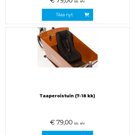
€
79,00
sis. alv
Tilaa nyt
Taaperoistuin (7-18 kk)
€
79,00
sis. alv