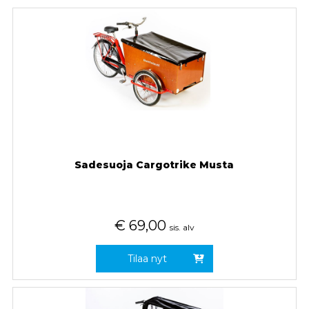
Sadesuoja Cargotrike Musta
€
69,00
sis. alv
Tilaa nyt