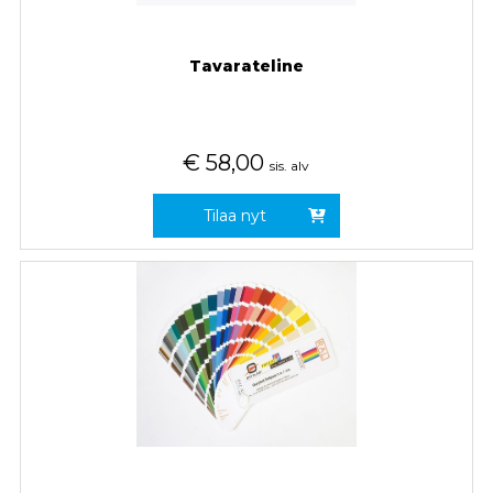
Tavarateline
€
58,00
sis. alv
Tilaa nyt