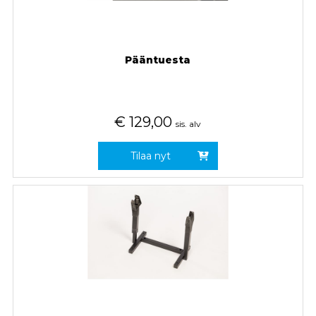
Pääntuesta
€
129,00
sis. alv
Tilaa nyt