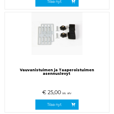
Tilaa nyt
Vauvanistuimen ja Taaperoistuimen
asennuslevyt
€
25,00
sis. alv
Tilaa nyt