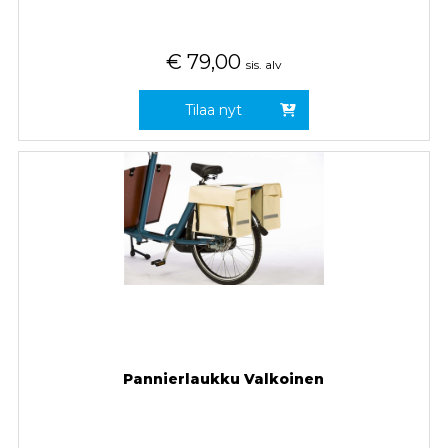
€
79,00
sis. alv
Tilaa nyt
Pannierlaukku Valkoinen