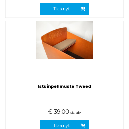
Tilaa nyt
Istuinpehmuste Tweed
€
39,00
sis. alv
Tilaa nyt