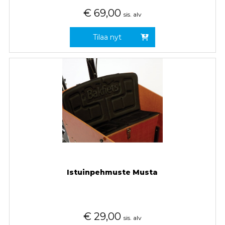
€
69,00
sis. alv
Tilaa nyt
Istuinpehmuste Musta
€
29,00
sis. alv