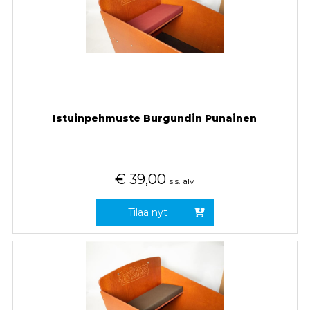
Istuinpehmuste Burgundin Punainen
€
39,00
sis. alv
Tilaa nyt