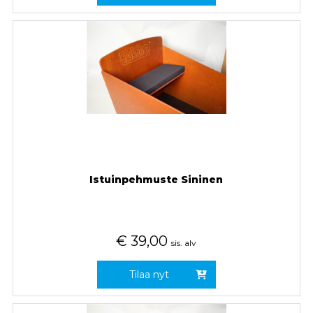
Istuinpehmuste Sininen
€
39,00
sis. alv
Tilaa nyt