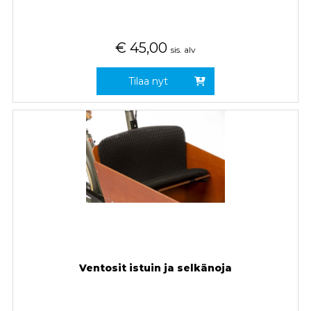
€
45,00
sis. alv
Tilaa nyt
Ventosit istuin ja selkänoja