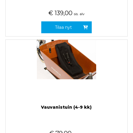
€
139,00
sis. alv
Tilaa nyt
Vauvanistuin (4-9 kk)