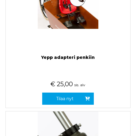
Yepp adapteri penkiin
€
25,00
sis. alv
Tilaa nyt