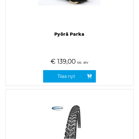
Pyörä Parka
€
139,00
sis. alv
Tilaa nyt