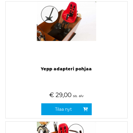
Yepp adapteri pohjaa
€
29,00
sis. alv
Tilaa nyt