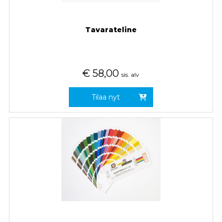
Tavarateline
€
58,00
sis. alv
Tilaa nyt