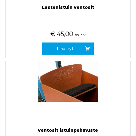
Lastenistuin ventosit
€
45,00
sis. alv
Tilaa nyt
Ventosit istuinpehmuste