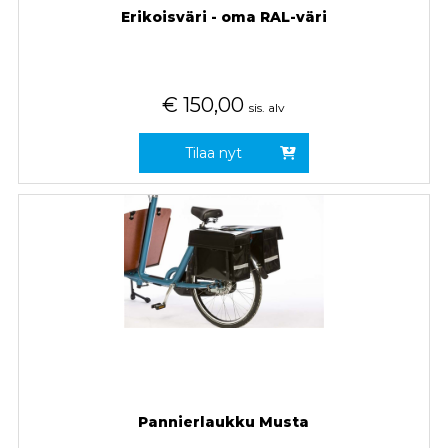
Erikoisväri - oma RAL-väri
€
150,00
sis. alv
Tilaa nyt
Pannierlaukku Musta