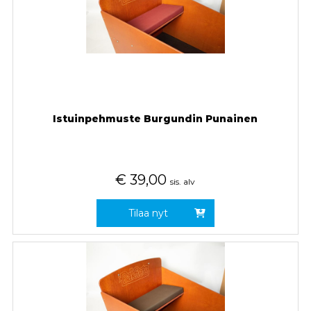
Istuinpehmuste Burgundin Punainen
€
39,00
sis. alv
Tilaa nyt