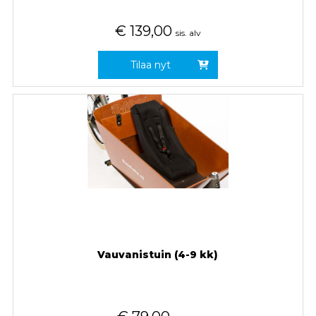
€
139,00
sis. alv
Tilaa nyt
Vauvanistuin (4-9 kk)