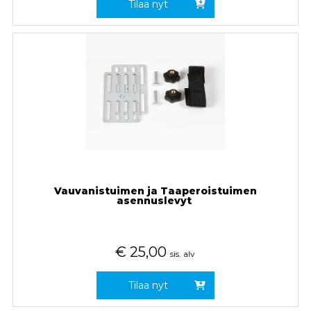
Tilaa nyt
Vauvanistuimen ja Taaperoistuimen
asennuslevyt
€
25,00
sis. alv
Tilaa nyt