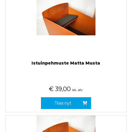
Istuinpehmuste Matta Musta
€
39,00
sis. alv
Tilaa nyt