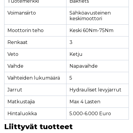
Tuotemerkki
Bakfiets
Voimansiirto
Sähköavusteinen
keskimoottori
Moottorin teho
Keski 60Nm-75Nm
Renkaat
3
Veto
Ketju
Vaihde
Napavaihde
Vaihteiden lukumäärä
5
Jarrut
Hydrauliset levyjarrut
Matkustajia
Max 4 Lasten
Hintaluokka
5.000-6.000 Euro
Liittyvät tuotteet