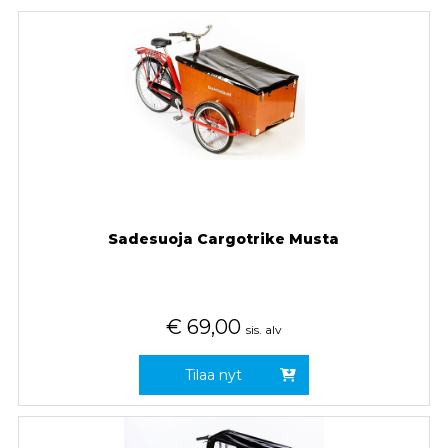
Sadesuoja Cargotrike Musta
€
69,00
sis. alv
Tilaa nyt