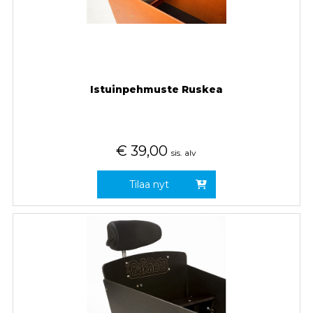
Istuinpehmuste Ruskea
€
39,00
sis. alv
Tilaa nyt