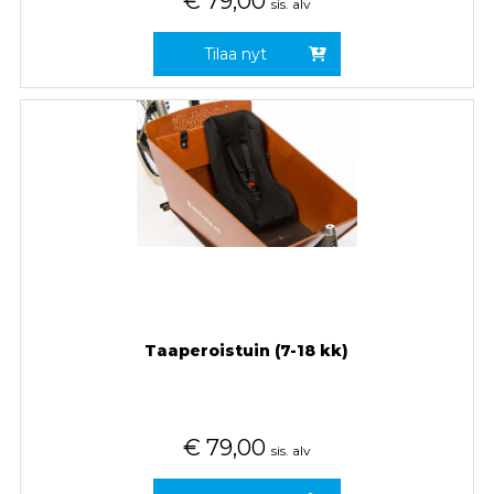
€
79,00
sis. alv
Tilaa nyt
Taaperoistuin (7-18 kk)
€
79,00
sis. alv