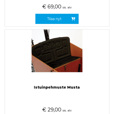
€
69,00
sis. alv
Tilaa nyt
Istuinpehmuste Musta
€
29,00
sis. alv