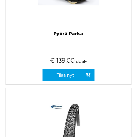
Pyörä Parka
€
139,00
sis. alv
Tilaa nyt