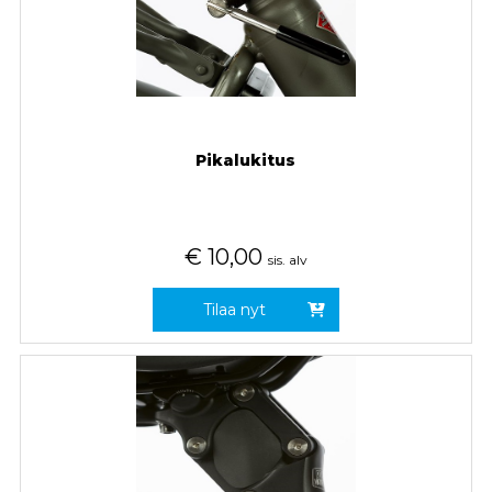
Pikalukitus
€
10,00
sis. alv
Tilaa nyt