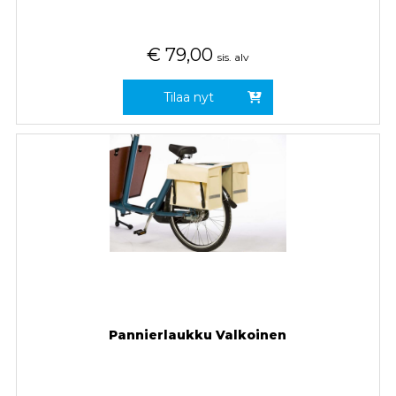
€
79,00
sis. alv
Tilaa nyt
Pannierlaukku Valkoinen