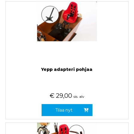
Yepp adapteri pohjaa
€
29,00
sis. alv
Tilaa nyt