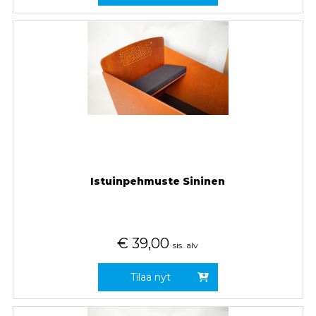
Istuinpehmuste Sininen
€
39,00
sis. alv
Tilaa nyt