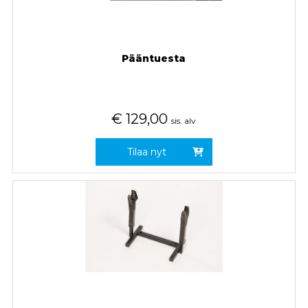
Pääntuesta
€
129,00
sis. alv
Tilaa nyt