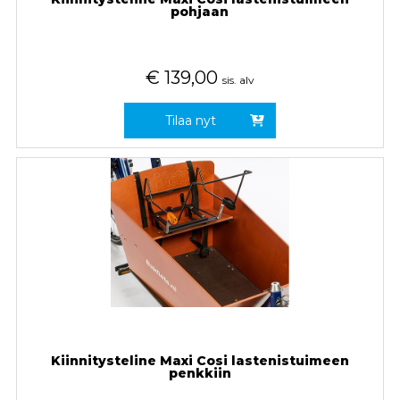
pohjaan
€
139,00
sis. alv
Tilaa nyt
Kiinnitysteline Maxi Cosi lastenistuimeen
penkkiin