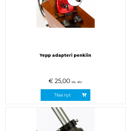
Yepp adapteri penkiin
€
25,00
sis. alv
Tilaa nyt