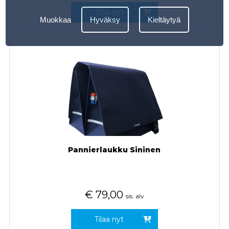
Tilaa nyt
Muokkaa
Hyväksy
Kieltäytyä
Pannierlaukku Sininen
€
79,00
sis. alv
Tilaa nyt