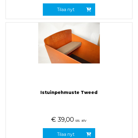
Tilaa nyt
Istuinpehmuste Tweed
€
39,00
sis. alv
Tilaa nyt