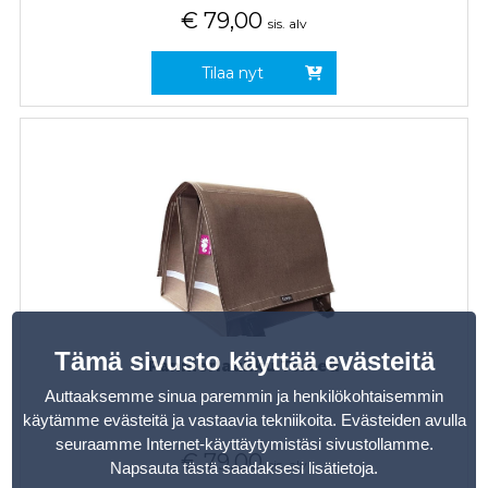
€
79,00
sis. alv
Tilaa nyt
Tämä sivusto käyttää evästeitä
Pannierlaukku Tweed
Auttaaksemme sinua paremmin ja henkilökohtaisemmin
käytämme evästeitä ja vastaavia tekniikoita. Evästeiden avulla
seuraamme Internet-käyttäytymistäsi sivustollamme.
€
79,00
sis. alv
Napsauta tästä saadaksesi lisätietoja
.