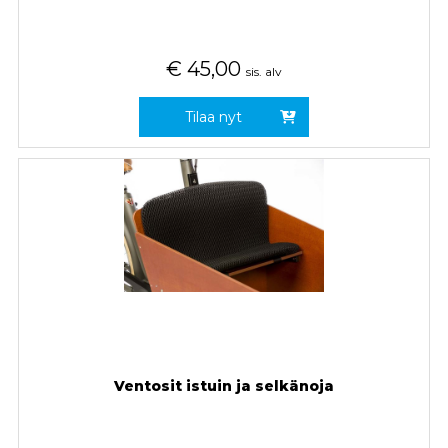
€
45,00
sis. alv
Tilaa nyt
Ventosit istuin ja selkänoja