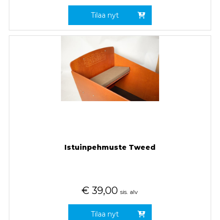
Tilaa nyt
Istuinpehmuste Tweed
€
39,00
sis. alv
Tilaa nyt