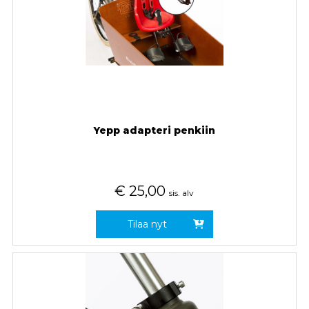
Yepp adapteri penkiin
€
25,00
sis. alv
Tilaa nyt