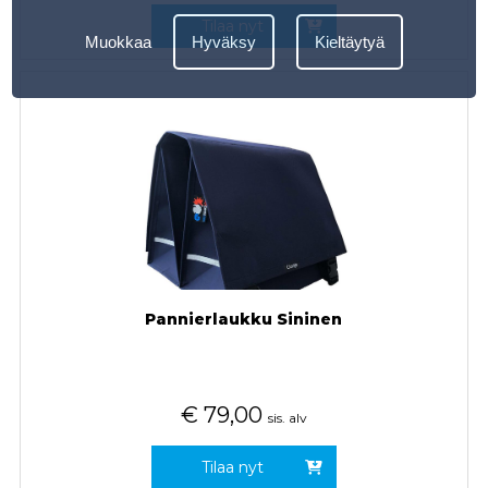
Tilaa nyt
Muokkaa
Hyväksy
Kieltäytyä
Pannierlaukku Sininen
€
79,00
sis. alv
Tilaa nyt