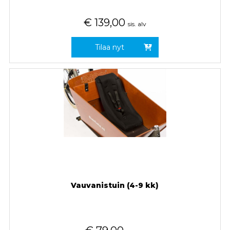
€
139,00
sis. alv
Tilaa nyt
Vauvanistuin (4-9 kk)