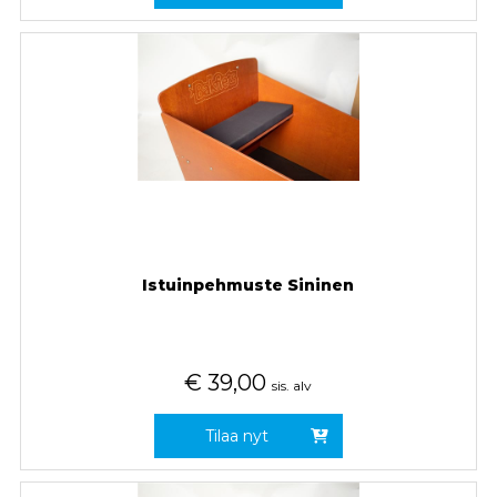
Istuinpehmuste Sininen
€
39,00
sis. alv
Tilaa nyt