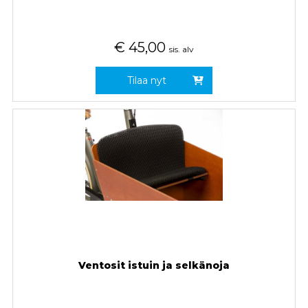
€
45,00
sis. alv
Tilaa nyt
Ventosit istuin ja selkänoja