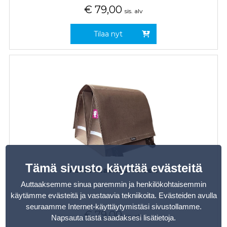
€
79,00
sis. alv
Tilaa nyt
Tämä sivusto käyttää evästeitä
Pannierlaukku Tweed
Auttaaksemme sinua paremmin ja henkilökohtaisemmin
käytämme evästeitä ja vastaavia tekniikoita. Evästeiden avulla
seuraamme Internet-käyttäytymistäsi sivustollamme.
€
79,00
sis. alv
Napsauta tästä saadaksesi lisätietoja
.