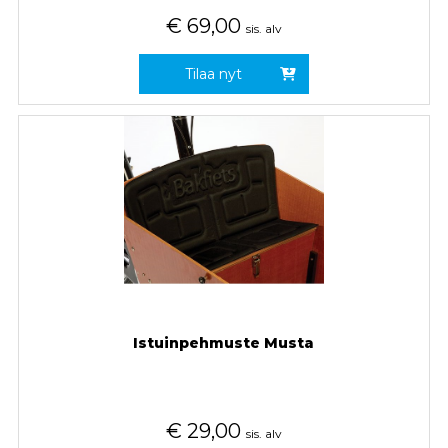
€
69,00
sis. alv
Tilaa nyt
Istuinpehmuste Musta
€
29,00
sis. alv