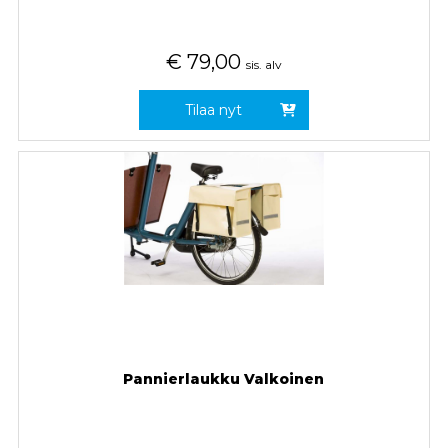
€
79,00
sis. alv
Tilaa nyt
Pannierlaukku Valkoinen