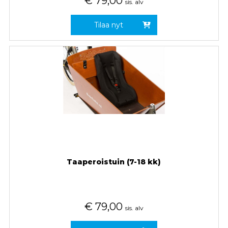
€
79,00
sis. alv
Tilaa nyt
Taaperoistuin (7-18 kk)
€
79,00
sis. alv