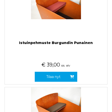
Istuinpehmuste Burgundin Punainen
€
39,00
sis. alv
Tilaa nyt