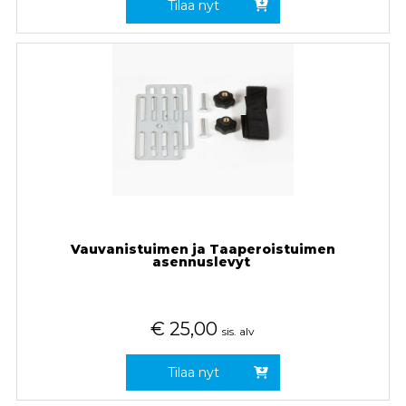
Tilaa nyt
Vauvanistuimen ja Taaperoistuimen
asennuslevyt
€
25,00
sis. alv
Tilaa nyt