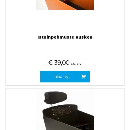
Istuinpehmuste Ruskea
€
39,00
sis. alv
Tilaa nyt