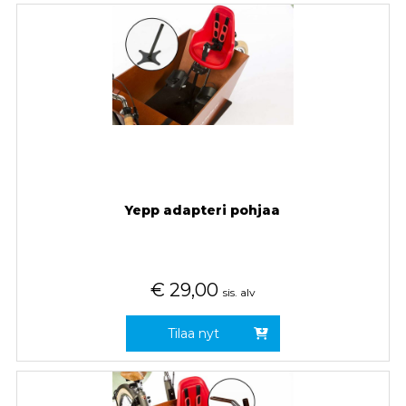
Yepp adapteri pohjaa
€
29,00
sis. alv
Tilaa nyt