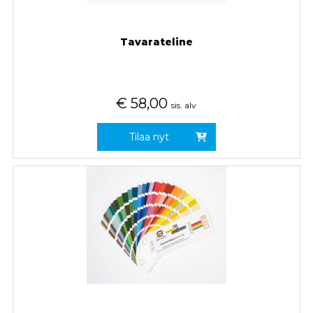
Tavarateline
€
58,00
sis. alv
Tilaa nyt