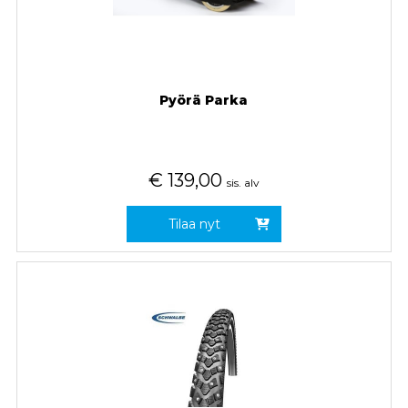
Pyörä Parka
€
139,00
sis. alv
Tilaa nyt