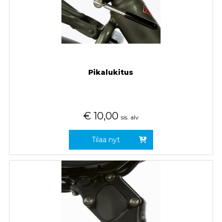
Pikalukitus
€
10,00
sis. alv
Tilaa nyt