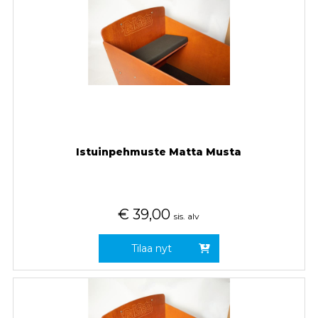
Istuinpehmuste Matta Musta
€
39,00
sis. alv
Tilaa nyt