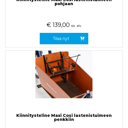
pohjaan
€
139,00
sis. alv
Tilaa nyt
Kiinnitysteline Maxi Cosi lastenistuimeen
penkkiin