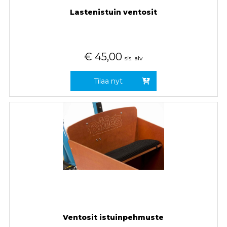
Lastenistuin ventosit
€
45,00
sis. alv
Tilaa nyt
Ventosit istuinpehmuste