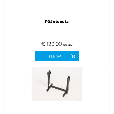
Pääntuesta
€
129,00
sis. alv
Tilaa nyt