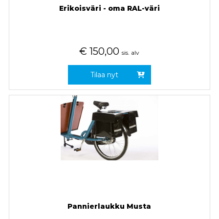
Erikoisväri - oma RAL-väri
€
150,00
sis. alv
Tilaa nyt
Pannierlaukku Musta