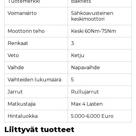
Tuotemerkki
Bakfiets
Voimansiirto
Sähköavusteinen
keskimoottori
Moottorin teho
Keski 60Nm-75Nm
Renkaat
3
Veto
Ketju
Vaihde
Napavaihde
Vaihteiden lukumäärä
5
Jarrut
Rullujarrut
Matkustajia
Max 4 Lasten
Hintaluokka
5.000-6.000 Euro
Liittyvät tuotteet