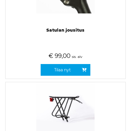
Satulan jousitus
€
99,00
sis. alv
Tilaa nyt