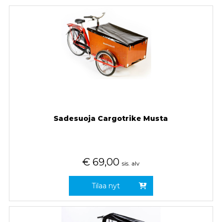
Sadesuoja Cargotrike Musta
€
69,00
sis. alv
Tilaa nyt