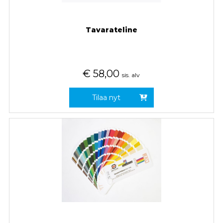
Tavarateline
€
58,00
sis. alv
Tilaa nyt