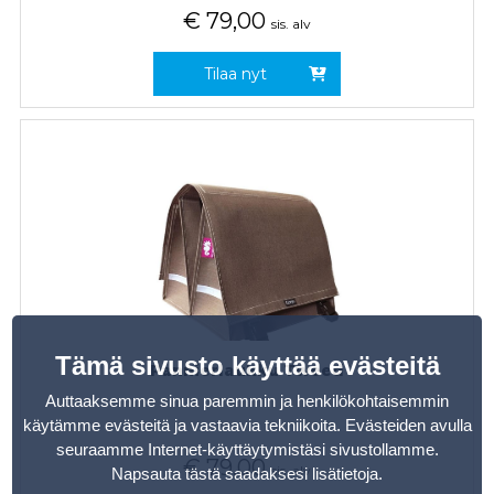
€
79,00
sis. alv
Tilaa nyt
Tämä sivusto käyttää evästeitä
Pannierlaukku Tweed
Auttaaksemme sinua paremmin ja henkilökohtaisemmin
käytämme evästeitä ja vastaavia tekniikoita. Evästeiden avulla
seuraamme Internet-käyttäytymistäsi sivustollamme.
€
79,00
sis. alv
Napsauta tästä saadaksesi lisätietoja
.