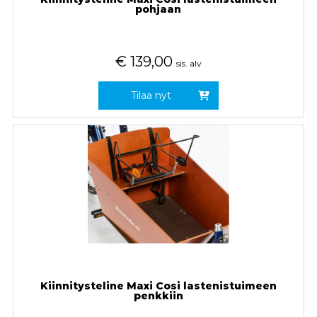
pohjaan
€
139,00
sis. alv
Tilaa nyt
Kiinnitysteline Maxi Cosi lastenistuimeen
penkkiin