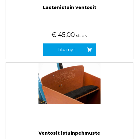
Lastenistuin ventosit
€
45,00
sis. alv
Tilaa nyt
Ventosit istuinpehmuste