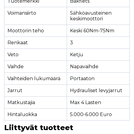
Tuotemerkki
Bakfiets
Voimansiirto
Sähköavusteinen
keskimoottori
Moottorin teho
Keski 60Nm-75Nm
Renkaat
3
Veto
Ketju
Vaihde
Napavaihde
Vaihteiden lukumäärä
Portaaton
Jarrut
Hydrauliset levyjarrut
Matkustajia
Max 4 Lasten
Hintaluokka
5.000-6.000 Euro
Liittyvät tuotteet