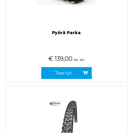
Pyörä Parka
€
139,00
sis. alv
Tilaa nyt