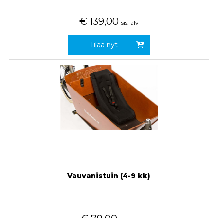
€
139,00
sis. alv
Tilaa nyt
Vauvanistuin (4-9 kk)