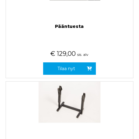
Pääntuesta
€
129,00
sis. alv
Tilaa nyt