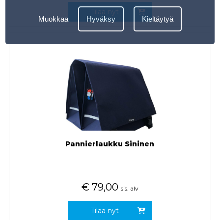
Tilaa nyt
Muokkaa
Hyväksy
Kieltäytyä
Pannierlaukku Sininen
€
79,00
sis. alv
Tilaa nyt