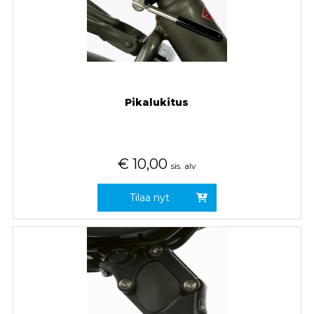
Pikalukitus
€
10,00
sis. alv
Tilaa nyt