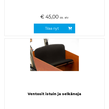
€
45,00
sis. alv
Tilaa nyt
Ventosit istuin ja selkänoja