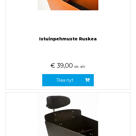
Istuinpehmuste Ruskea
€
39,00
sis. alv
Tilaa nyt