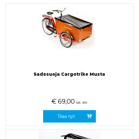
Sadesuoja Cargotrike Musta
€
69,00
sis. alv
Tilaa nyt