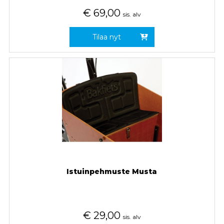
€
69,00
sis. alv
Tilaa nyt
Istuinpehmuste Musta
€
29,00
sis. alv