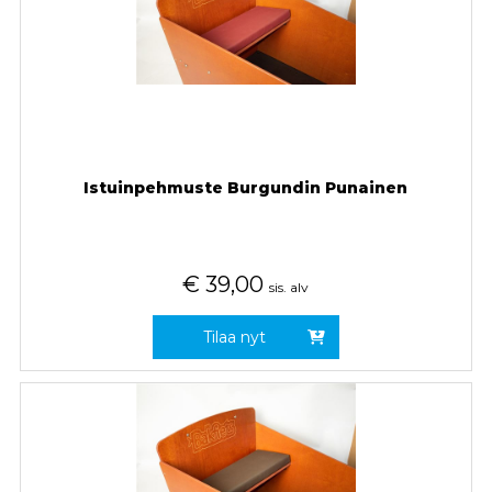
Istuinpehmuste Burgundin Punainen
€
39,00
sis. alv
Tilaa nyt