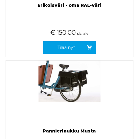
Erikoisväri - oma RAL-väri
€
150,00
sis. alv
Tilaa nyt
Pannierlaukku Musta