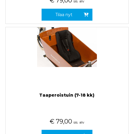
€
79,00
sis. alv
Tilaa nyt
Taaperoistuin (7-18 kk)
€
79,00
sis. alv