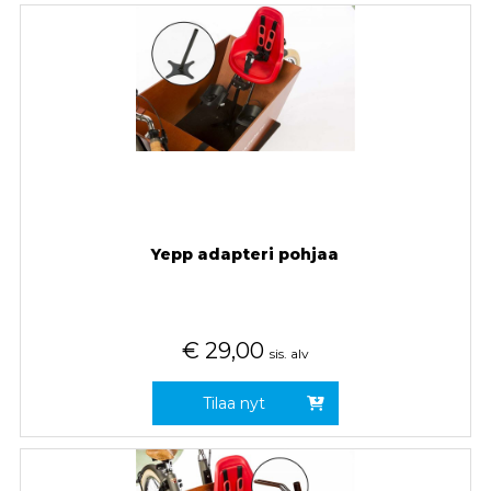
Yepp adapteri pohjaa
€
29,00
sis. alv
Tilaa nyt