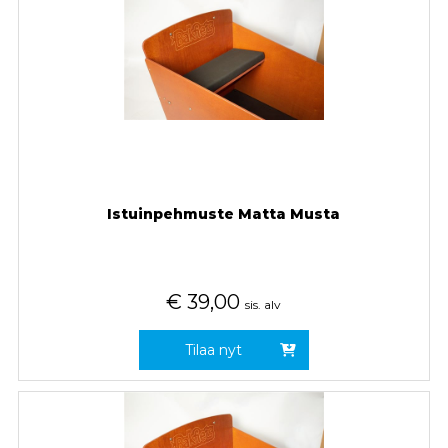
Istuinpehmuste Matta Musta
€
39,00
sis. alv
Tilaa nyt