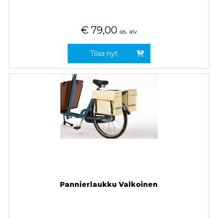
€
79,00
sis. alv
Tilaa nyt
Pannierlaukku Valkoinen