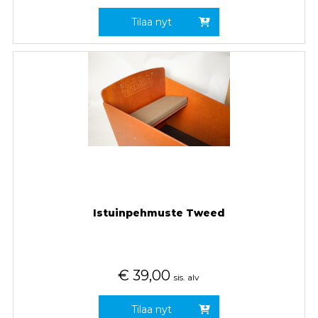
Tilaa nyt
Istuinpehmuste Tweed
€
39,00
sis. alv
Tilaa nyt