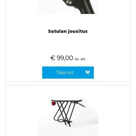
Satulan jousitus
€
99,00
sis. alv
Tilaa nyt