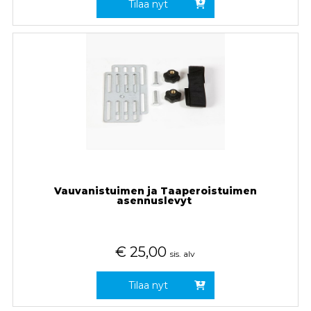
Tilaa nyt
Vauvanistuimen ja Taaperoistuimen
asennuslevyt
€
25,00
sis. alv
Tilaa nyt