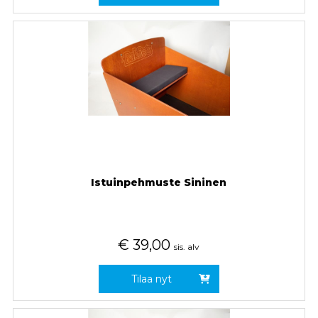
Istuinpehmuste Sininen
€
39,00
sis. alv
Tilaa nyt