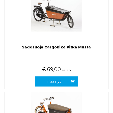
Sadesuoja Cargobike Pitkä Musta
€
69,00
sis. alv
Tilaa nyt