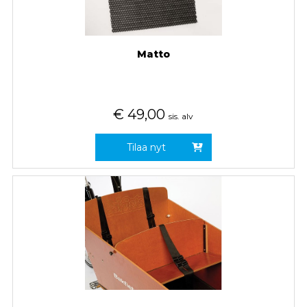
Matto
€
49,00
sis. alv
Tilaa nyt