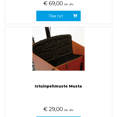
€
69,00
sis. alv
Tilaa nyt
Istuinpehmuste Musta
€
29,00
sis. alv