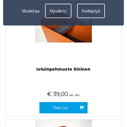
Muokkaa
Hyväksy
Kieltäytyä
Istuinpehmuste Sininen
€
39,00
sis. alv
Tilaa nyt