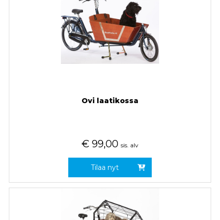
Ovi laatikossa
€
99,00
sis. alv
Tilaa nyt