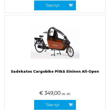
Tilaa nyt
Sadekatos Cargobike Pitkä Sininen All-Open
€
349,00
sis. alv
Tilaa nyt