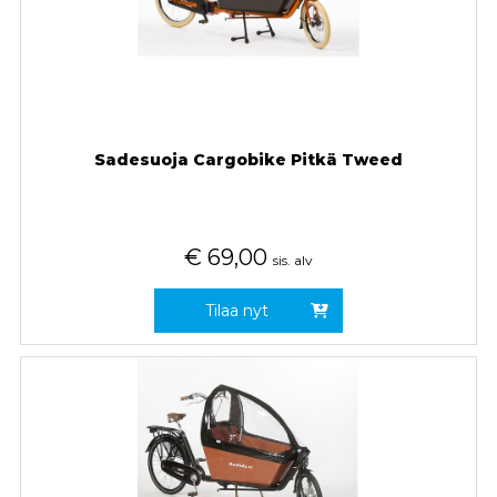
Sadesuoja Cargobike Pitkä Tweed
€
69,00
sis. alv
Tilaa nyt