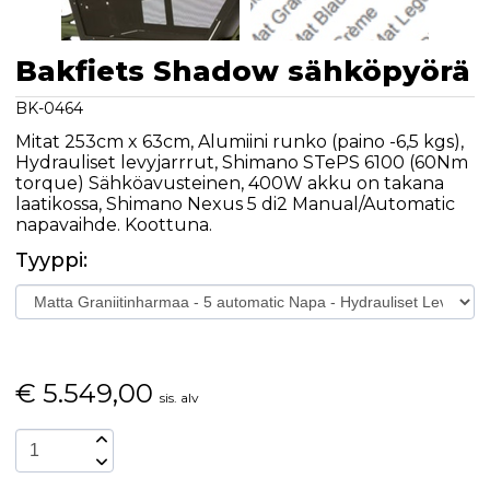
Bakfiets Shadow sähköpyörä
BK-0464
Mitat 253cm x 63cm, Alumiini runko (paino -6,5 kgs),
Hydrauliset levyjarrrut, Shimano STePS 6100 (60Nm
torque) Sähköavusteinen, 400W akku on takana
laatikossa, Shimano Nexus 5 di2 Manual/Automatic
napavaihde. Koottuna.
Tyyppi:
€
5.549,00
sis. alv