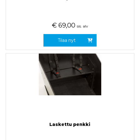
€
69,00
sis. alv
Tilaa nyt
Laskettu penkki