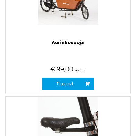
Aurinkosuoja
€
99,00
sis. alv
Tilaa nyt