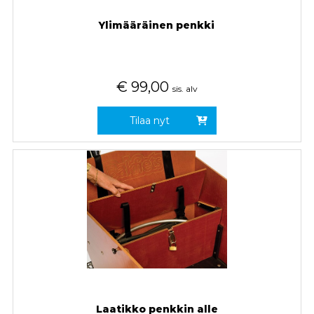
Ylimääräinen penkki
€
99,00
sis. alv
Tilaa nyt
Laatikko penkkin alle