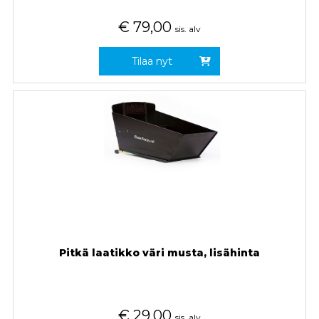
€
79,00
sis. alv
Tilaa nyt
Pitkä laatikko väri musta, lisähinta
€
29,00
sis. alv