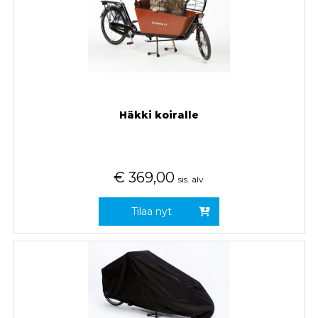
Häkki koiralle
€
369,00
sis. alv
Tilaa nyt