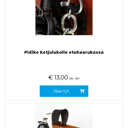
Pidike ketjulukolle etuhaarukassa
€
13,00
sis. alv
Tilaa nyt