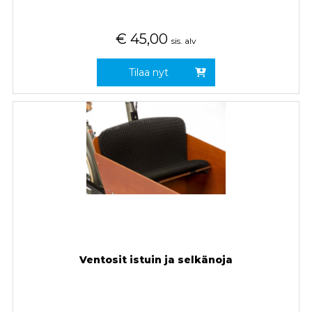
€
45,00
sis. alv
Tilaa nyt
Ventosit istuin ja selkänoja