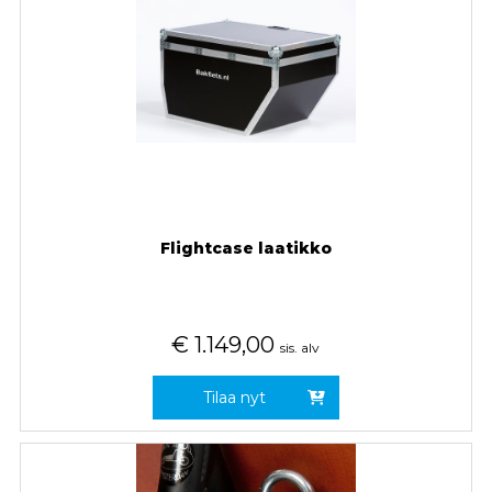
Flightcase laatikko
€
1.149,00
sis. alv
Tilaa nyt