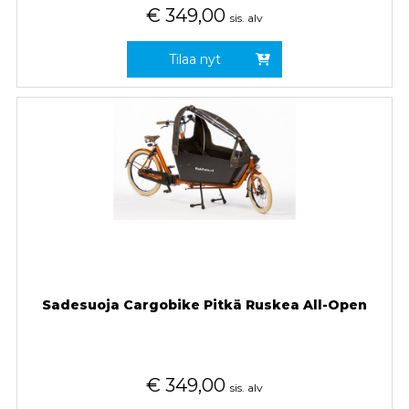
€
349,00
sis. alv
Tilaa nyt
Sadesuoja Cargobike Pitkä Ruskea All-Open
€
349,00
sis. alv