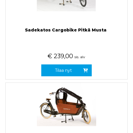
Sadekatos Cargobike Pitkä Musta
€
239,00
sis. alv
Tilaa nyt