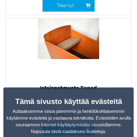
Tilaa nyt
Istuinpehmuste Tweed
Tämä sivusto käyttää evästeitä
Auttaaksemme sinua paremmin ja henkilökohtaisemmin
€
39,00
sis. alv
käytämme evästeitä ja vastaavia tekniikoita. Evästeiden avulla
seuraamme Internet-käyttäytymistäsi sivustollamme.
Tilaa nyt
Napsauta tästä saadaksesi lisätietoja
.