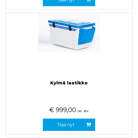
Kylmä laatikko
€
999,00
sis. alv
Tilaa nyt