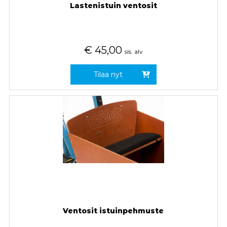
Lastenistuin ventosit
€
45,00
sis. alv
Tilaa nyt
Ventosit istuinpehmuste