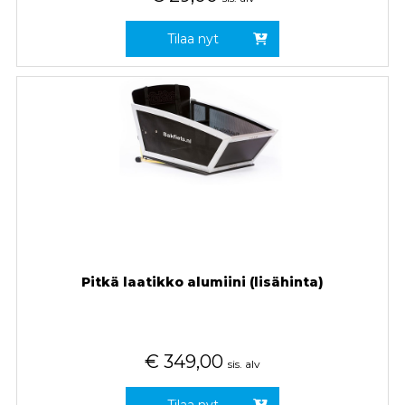
Tilaa nyt
Pitkä laatikko alumiini (lisähinta)
€
349,00
sis. alv
Tilaa nyt