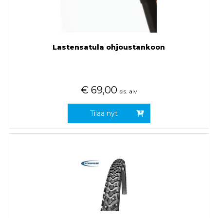
Lastensatula ohjoustankoon
€
69,00
sis. alv
Tilaa nyt