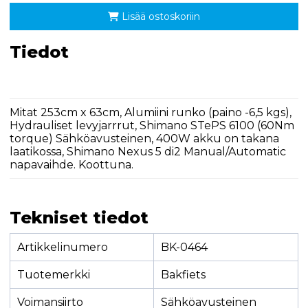
Lisää ostoskoriin
Tiedot
Mitat 253cm x 63cm, Alumiini runko (paino -6,5 kgs),
Hydrauliset levyjarrrut, Shimano STePS 6100 (60Nm
torque) Sähköavusteinen, 400W akku on takana
laatikossa, Shimano Nexus 5 di2 Manual/Automatic
napavaihde. Koottuna.
Tekniset tiedot
Artikkelinumero
BK-0464
Tuotemerkki
Bakfiets
Voimansiirto
Sähköavusteinen