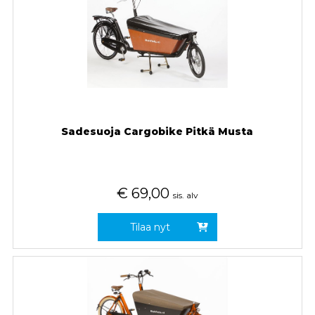
Sadesuoja Cargobike Pitkä Musta
€
69,00
sis. alv
Tilaa nyt