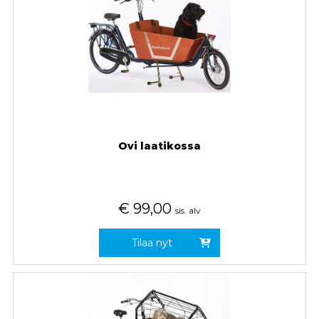
Ovi laatikossa
€
99,00
sis. alv
Tilaa nyt