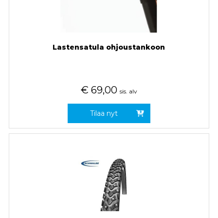
Lastensatula ohjoustankoon
€
69,00
sis. alv
Tilaa nyt