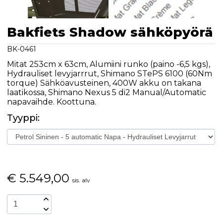
Bakfiets Shadow sähköpyörä
BK-0461
Mitat 253cm x 63cm, Alumiini runko (paino -6,5 kgs),
Hydrauliset levyjarrrut, Shimano STePS 6100 (60Nm
torque) Sähköavusteinen, 400W akku on takana
laatikossa, Shimano Nexus 5 di2 Manual/Automatic
napavaihde. Koottuna.
Tyyppi:
€
5.549,00
sis. alv