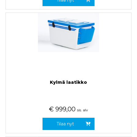
Kylmä laatikko
€
999,00
sis. alv
Tilaa nyt