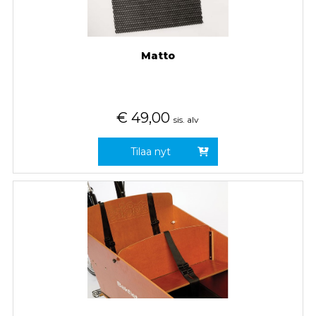
Matto
€
49,00
sis. alv
Tilaa nyt