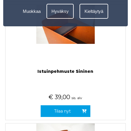
Muokkaa
Hyväksy
Kieltäytyä
Istuinpehmuste Sininen
€
39,00
sis. alv
Tilaa nyt