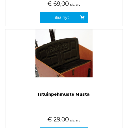
€
69,00
sis. alv
Tilaa nyt
Istuinpehmuste Musta
€
29,00
sis. alv