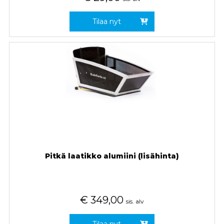
Tilaa nyt
Pitkä laatikko alumiini (lisähinta)
€
349,00
sis. alv
Tilaa nyt