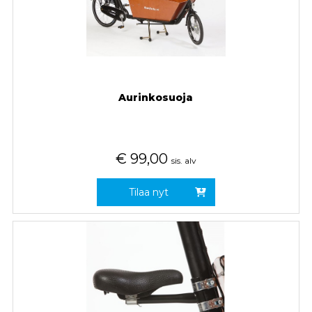
Aurinkosuoja
€
99,00
sis. alv
Tilaa nyt