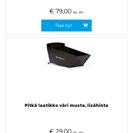
€
79,00
sis. alv
Tilaa nyt
Pitkä laatikko väri musta, lisähinta
€
29,00
sis. alv