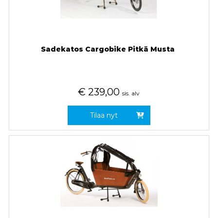
Sadekatos Cargobike Pitkä Musta
€
239,00
sis. alv
Tilaa nyt