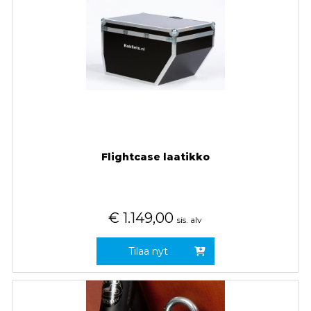
Flightcase laatikko
€
1.149,00
sis. alv
Tilaa nyt