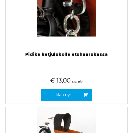
Pidike ketjulukolle etuhaarukassa
€
13,00
sis. alv
Tilaa nyt