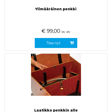
Ylimääräinen penkki
€
99,00
sis. alv
Tilaa nyt
Laatikko penkkin alle