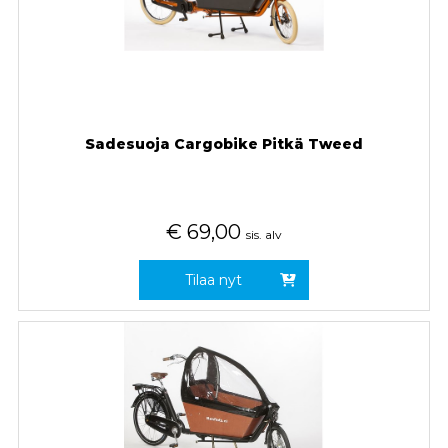
Sadesuoja Cargobike Pitkä Tweed
€
69,00
sis. alv
Tilaa nyt