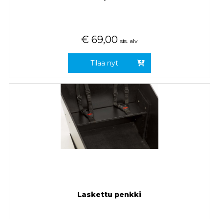
€
69,00
sis. alv
Tilaa nyt
Laskettu penkki