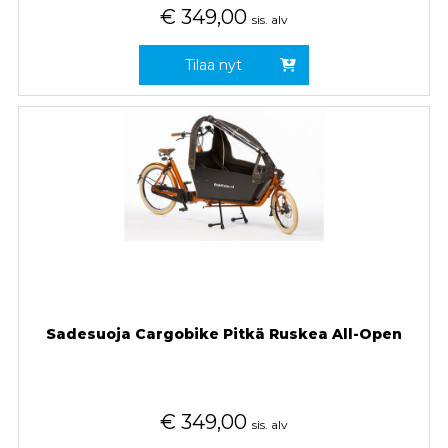
€
349,00
sis. alv
Tilaa nyt
Sadesuoja Cargobike Pitkä Ruskea All-Open
€
349,00
sis. alv