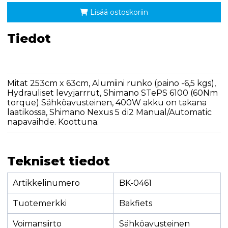
Lisää ostoskoriin
Tiedot
Mitat 253cm x 63cm, Alumiini runko (paino -6,5 kgs),
Hydrauliset levyjarrrut, Shimano STePS 6100 (60Nm
torque) Sähköavusteinen, 400W akku on takana
laatikossa, Shimano Nexus 5 di2 Manual/Automatic
napavaihde. Koottuna.
Tekniset tiedot
Artikkelinumero
BK-0461
Tuotemerkki
Bakfiets
Voimansiirto
Sähköavusteinen