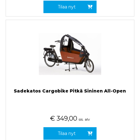
Tilaa nyt
Sadekatos Cargobike Pitkä Sininen All-Open
€
349,00
sis. alv
Tilaa nyt