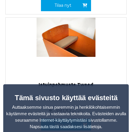
Tilaa nyt
Istuinpehmuste Tweed
Tämä sivusto käyttää evästeitä
Auttaaksemme sinua paremmin ja henkilökohtaisemmin
€
39,00
sis. alv
käytämme evästeitä ja vastaavia tekniikoita. Evästeiden avulla
seuraamme Internet-käyttäytymistäsi sivustollamme.
Tilaa nyt
Napsauta tästä saadaksesi lisätietoja
.