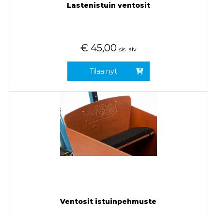
Lastenistuin ventosit
€
45,00
sis. alv
Tilaa nyt
Ventosit istuinpehmuste