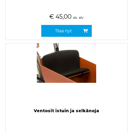
€
45,00
sis. alv
Tilaa nyt
Ventosit istuin ja selkänoja