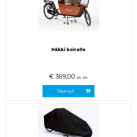
Häkki koiralle
€
369,00
sis. alv
Tilaa nyt