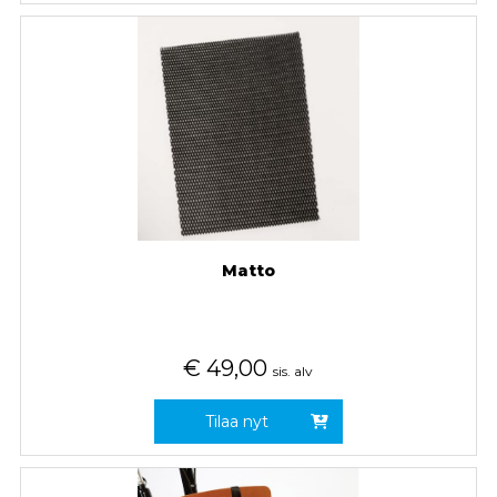
Matto
€
49,00
sis. alv
Tilaa nyt