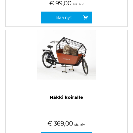
€
99,00
sis. alv
Tilaa nyt
Häkki koiralle
€
369,00
sis. alv