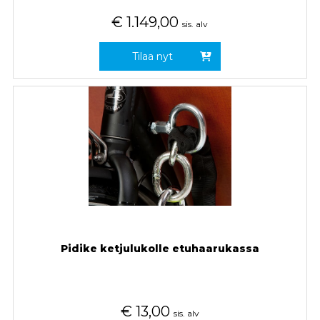
€
1.149,00
sis. alv
Tilaa nyt
Pidike ketjulukolle etuhaarukassa
€
13,00
sis. alv