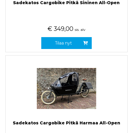
Sadekatos Cargobike Pitkä Sininen All-Open
€
349,00
sis. alv
Tilaa nyt
Sadekatos Cargobike Pitkä Harmaa All-Open