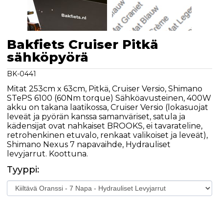
Bakfiets Cruiser Pitkä
sähköpyörä
BK-0441
Mitat 253cm x 63cm, Pitkä, Cruiser Versio, Shimano
STePS 6100 (60Nm torque) Sähköavusteinen, 400W
akku on takana laatikossa, Cruiser Versio (lokasuojat
leveät ja pyörän kanssa samanväriset, satula ja
kädensijat ovat nahkaiset BROOKS, ei tavarateline,
retrohenkinen etuvalo, renkaat valikoiset ja leveät),
Shimano Nexus 7 napavaihde, Hydrauliset
levyjarrut. Koottuna.
Tyyppi: