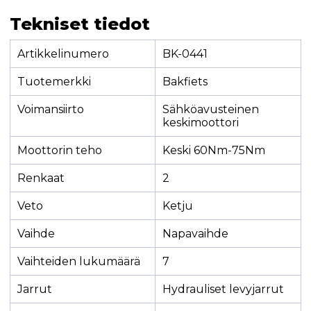
Tekniset tiedot
Artikkelinumero
BK-0441
Tuotemerkki
Bakfiets
Voimansiirto
Sähköavusteinen
keskimoottori
Moottorin teho
Keski 60Nm-75Nm
Renkaat
2
Veto
Ketju
Vaihde
Napavaihde
Vaihteiden lukumäärä
7
Jarrut
Hydrauliset levyjarrut