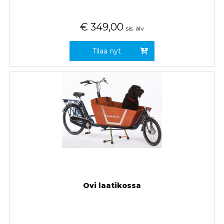
€
349,00
sis. alv
Tilaa nyt
Ovi laatikossa