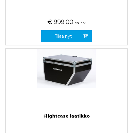
€
999,00
sis. alv
Tilaa nyt
Flightcase laatikko