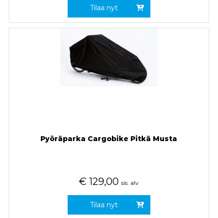
Tilaa nyt
Pyöräparka Cargobike Pitkä Musta
€
129,00
sis. alv
Tilaa nyt