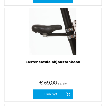
Lastensatula ohjoustankoon
€
69,00
sis. alv
Tilaa nyt