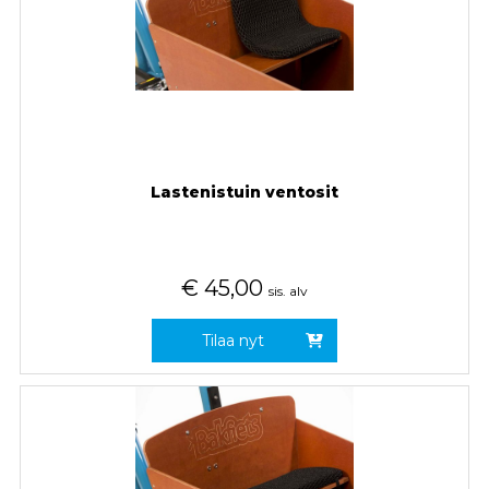
Lastenistuin ventosit
€
45,00
sis. alv
Tilaa nyt