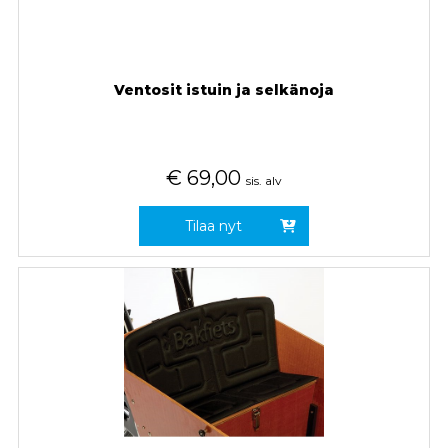
Ventosit istuin ja selkänoja
€
69,00
sis. alv
Tilaa nyt