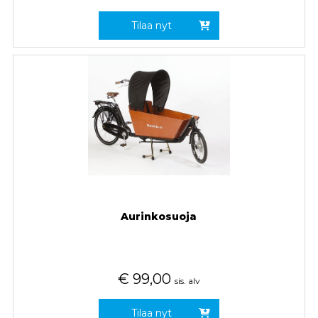
Tilaa nyt
Aurinkosuoja
€
99,00
sis. alv
Tilaa nyt