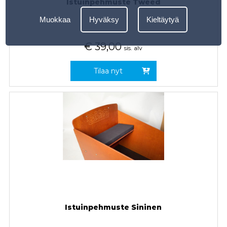
Istuinpehmuste Tweed
Muokkaa
Hyväksy
Kieltäytyä
€
39,00
sis. alv
Tilaa nyt
Istuinpehmuste Sininen