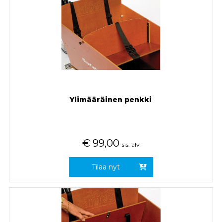
Ylimääräinen penkki
€
99,00
sis. alv
Tilaa nyt