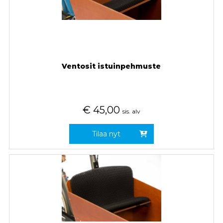
Ventosit istuinpehmuste
€
45,00
sis. alv
Tilaa nyt