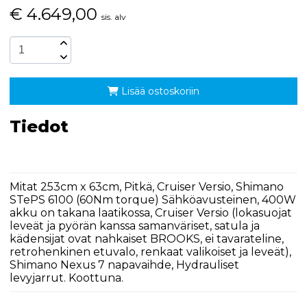
€
4.649,00
sis. alv
Lisää ostoskoriin
Tiedot
Mitat 253cm x 63cm, Pitkä, Cruiser Versio, Shimano
STePS 6100 (60Nm torque) Sähköavusteinen, 400W
akku on takana laatikossa, Cruiser Versio (lokasuojat
leveät ja pyörän kanssa samanväriset, satula ja
kädensijat ovat nahkaiset BROOKS, ei tavarateline,
retrohenkinen etuvalo, renkaat valikoiset ja leveät),
Shimano Nexus 7 napavaihde, Hydrauliset
levyjarrut. Koottuna.