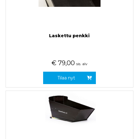
Laskettu penkki
€
79,00
sis. alv
Tilaa nyt