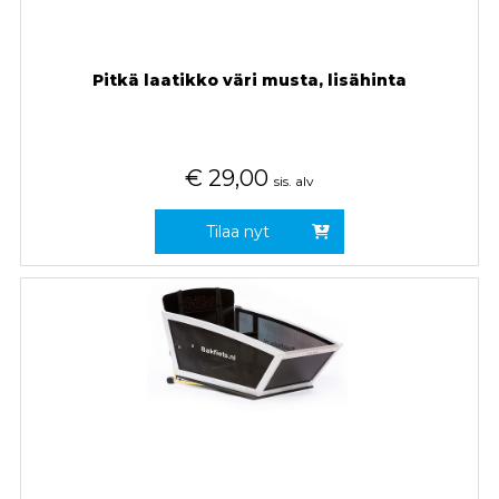
Pitkä laatikko väri musta, lisähinta
€
29,00
sis. alv
Tilaa nyt