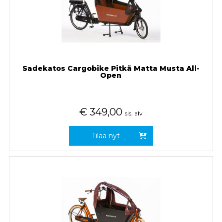
Sadekatos Cargobike Pitkä Matta Musta All-
Open
€
349,00
sis. alv
Tilaa nyt