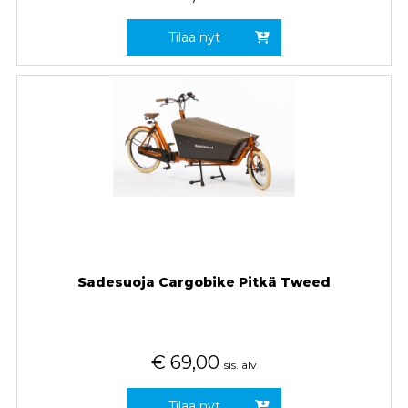
Tilaa nyt
Sadesuoja Cargobike Pitkä Tweed
€
69,00
sis. alv
Tilaa nyt