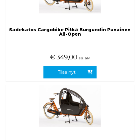
Sadekatos Cargobike Pitkä Burgundin Punainen
All-Open
€
349,00
sis. alv
Tilaa nyt