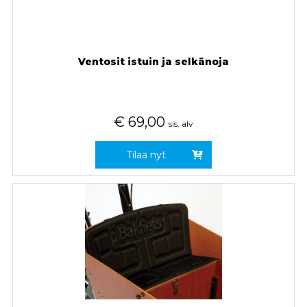
Ventosit istuin ja selkänoja
€
69,00
sis. alv
Tilaa nyt