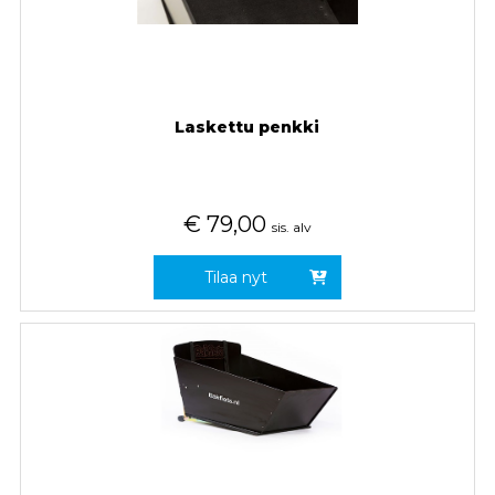
Laskettu penkki
€
79,00
sis. alv
Tilaa nyt