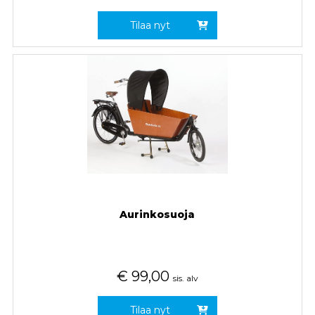
Tilaa nyt
Aurinkosuoja
€
99,00
sis. alv
Tilaa nyt