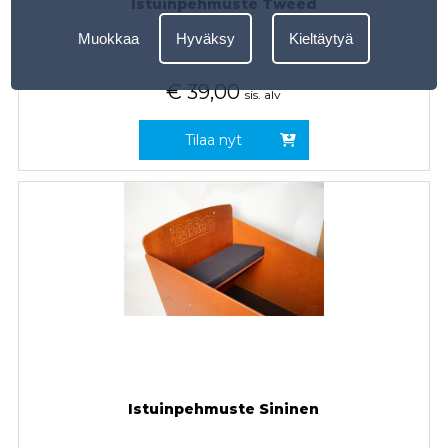
Istuinpehmuste Tweed
Muokkaa
Hyväksy
Kieltäytyä
€
39,00
sis. alv
Tilaa nyt
Istuinpehmuste Sininen