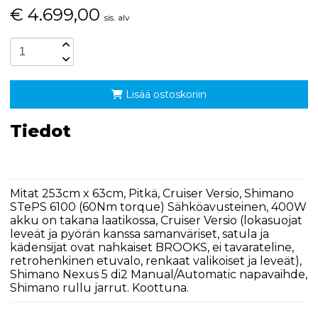
€
4.699,00
sis. alv
Lisää ostoskoriin
Tiedot
Mitat 253cm x 63cm, Pitkä, Cruiser Versio, Shimano
STePS 6100 (60Nm torque) Sähköavusteinen, 400W
akku on takana laatikossa, Cruiser Versio (lokasuojat
leveät ja pyörän kanssa samanväriset, satula ja
kädensijat ovat nahkaiset BROOKS, ei tavarateline,
retrohenkinen etuvalo, renkaat valikoiset ja leveät),
Shimano Nexus 5 di2 Manual/Automatic napavaihde,
Shimano rullu jarrut. Koottuna.