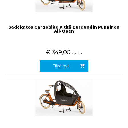
Sadekatos Cargobike Pitkä Burgundin Punainen
All-Open
€
349,00
sis. alv
Tilaa nyt