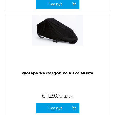
Tilaa nyt
Pyöräparka Cargobike Pitkä Musta
€
129,00
sis. alv
Tilaa nyt