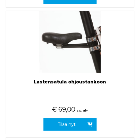
Lastensatula ohjoustankoon
€
69,00
sis. alv
Tilaa nyt