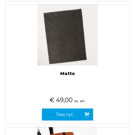
Matto
€
49,00
sis. alv
Tilaa nyt