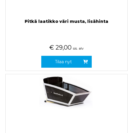
Pitkä laatikko väri musta, lisähinta
€
29,00
sis. alv
Tilaa nyt