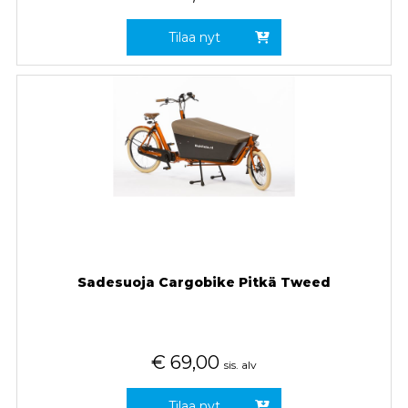
Tilaa nyt
Sadesuoja Cargobike Pitkä Tweed
€
69,00
sis. alv
Tilaa nyt