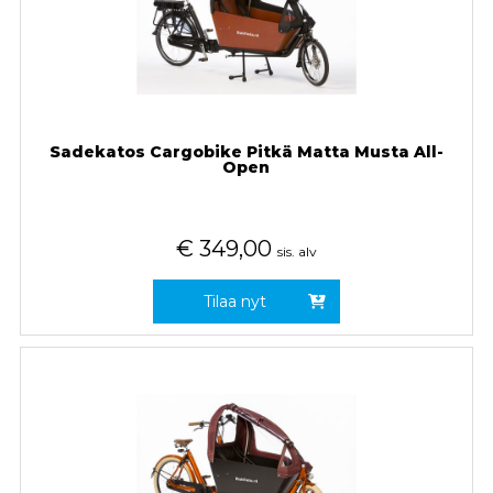
Sadekatos Cargobike Pitkä Matta Musta All-
Open
€
349,00
sis. alv
Tilaa nyt