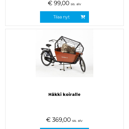
€
99,00
sis. alv
Tilaa nyt
Häkki koiralle
€
369,00
sis. alv