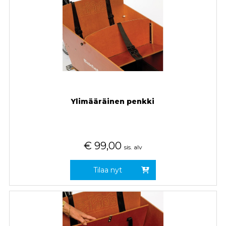
Ylimääräinen penkki
€
99,00
sis. alv
Tilaa nyt