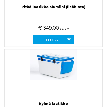
Pitkä laatikko alumiini (lisähinta)
€
349,00
sis. alv
Tilaa nyt
Kylmä laatikko