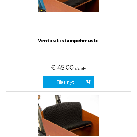
Ventosit istuinpehmuste
€
45,00
sis. alv
Tilaa nyt