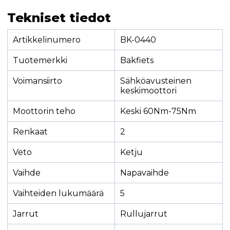
Tekniset tiedot
Artikkelinumero
BK-0440
Tuotemerkki
Bakfiets
Voimansiirto
Sähköavusteinen
keskimoottori
Moottorin teho
Keski 60Nm-75Nm
Renkaat
2
Veto
Ketju
Vaihde
Napavaihde
Vaihteiden lukumäärä
5
Jarrut
Rullujarrut