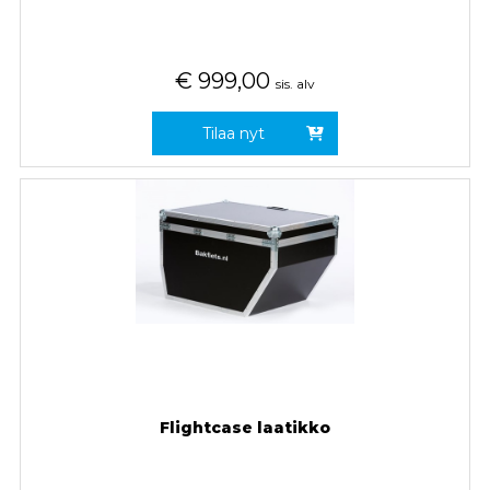
€
999,00
sis. alv
Tilaa nyt
Flightcase laatikko