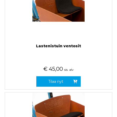
Lastenistuin ventosit
€
45,00
sis. alv
Tilaa nyt