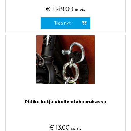
€
1.149,00
sis. alv
Tilaa nyt
Pidike ketjulukolle etuhaarukassa
€
13,00
sis. alv