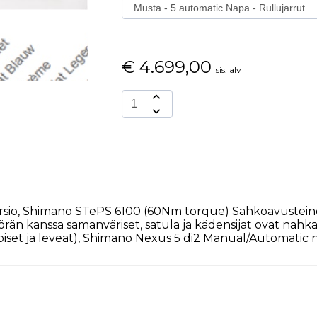
€
4.699,00
sis. alv
Versio, Shimano STePS 6100 (60Nm torque) Sähköavustein
yörän kanssa samanväriset, satula ja kädensijat ovat nahk
oiset ja leveät), Shimano Nexus 5 di2 Manual/Automatic 