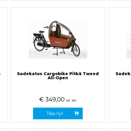
a
Sadekatos Cargobike Pitkä Tweed
Sadeka
All-Open
€
349,00
sis. alv
Tilaa nyt