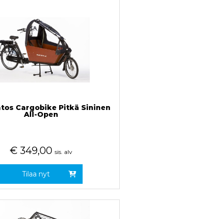
tos Cargobike Pitkä Sininen
All-Open
€
349,00
sis. alv
Tilaa nyt