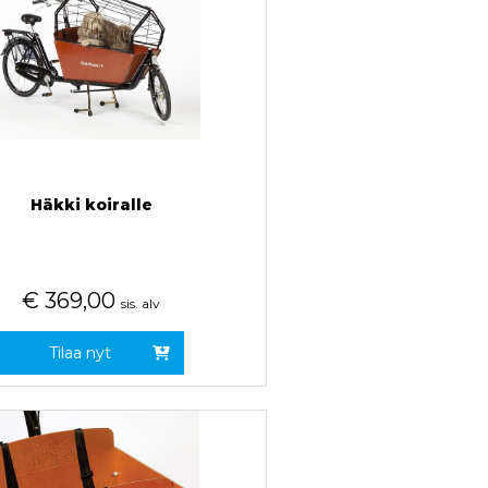
Häkki koiralle
€
369,00
sis. alv
Tilaa nyt