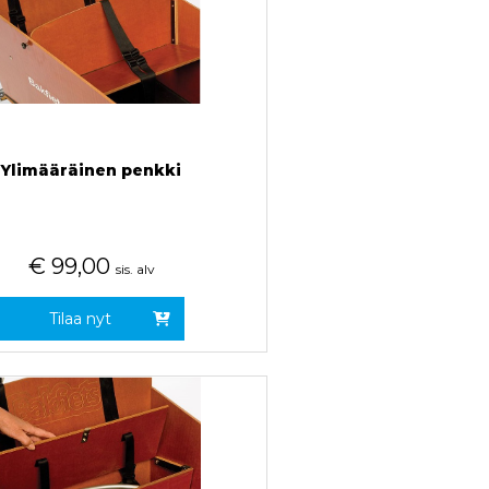
Ylimääräinen penkki
€
99,00
sis. alv
Tilaa nyt