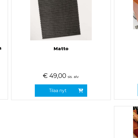
a
Matto
€
49,00
sis. alv
Tilaa nyt