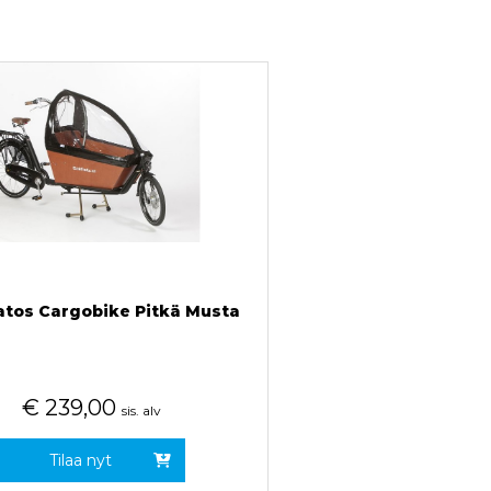
tos Cargobike Pitkä Musta
€
239,00
sis. alv
Tilaa nyt