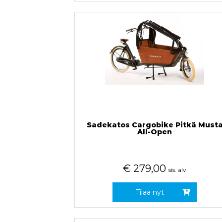
Sadekatos Cargobike Pitkä Must
All-Open
€
279,00
sis. alv
Tilaa nyt