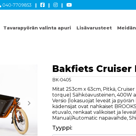
040-7709853
|
|
|
Tavarapyörän valinta apuri
Lisävarusteet
Meidän
Bakfiets Cruiser
BK-0405
Mitat 253cm x 63cm, Pitkä, Cruise
torque) Sähköavusteinen, 400W ak
Versio (lokasuojat leveät ja pyörän
kädensijat ovat nahkaiset BROOKS,
etuvalo, renkaat valikoiset ja leve
Manual/Automatic napavaihde, Shi
Tyyppi: