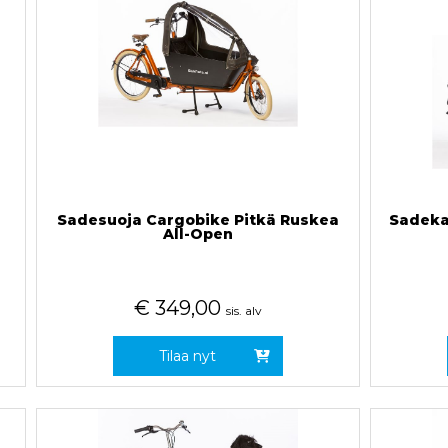
Sadesuoja Cargobike Pitkä Ruskea
Sadeka
All-Open
€
349,00
sis. alv
Tilaa nyt