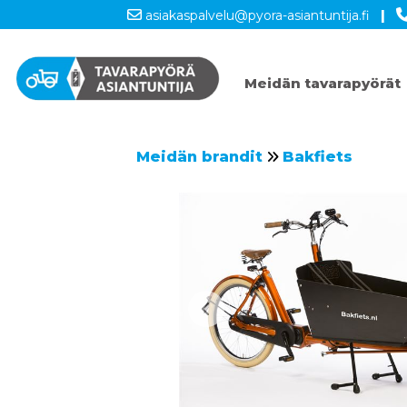
asiakaspalvelu@pyora-asiantuntija.fi
|
Meidän tavarapyörät
Meidän brandit
Bakfiets