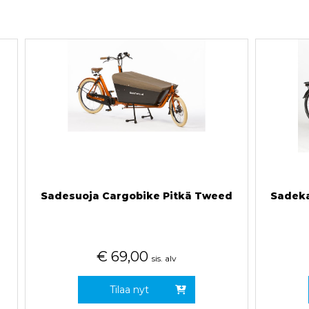
a
Sadesuoja Cargobike Pitkä Tweed
Sadeka
€
69,00
sis. alv
Tilaa nyt