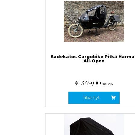
Sadekatos Cargobike Pitkä Harma
All-Open
€
349,00
sis. alv
Tilaa nyt