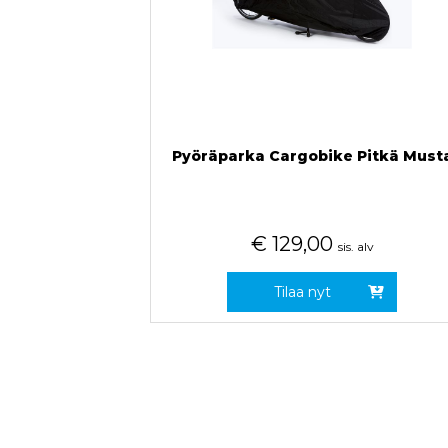
Pyöräparka Cargobike Pitkä Must
€
129,00
sis. alv
Tilaa nyt