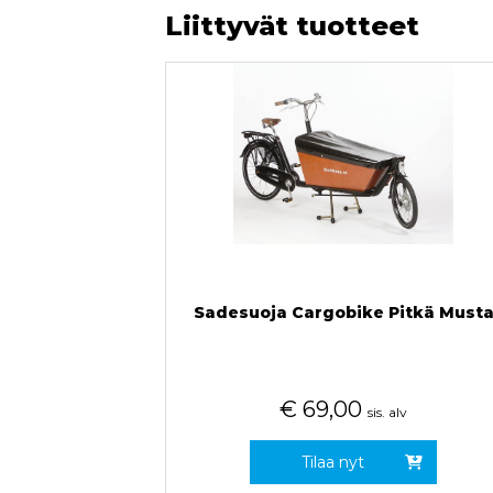
Liittyvät tuotteet
Sadesuoja Cargobike Pitkä Must
€
69,00
sis. alv
Tilaa nyt