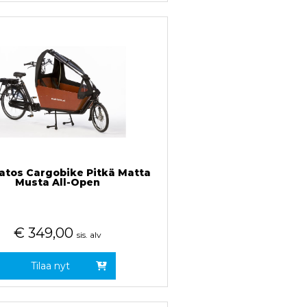
tos Cargobike Pitkä Matta
Musta All-Open
€
349,00
sis. alv
Tilaa nyt