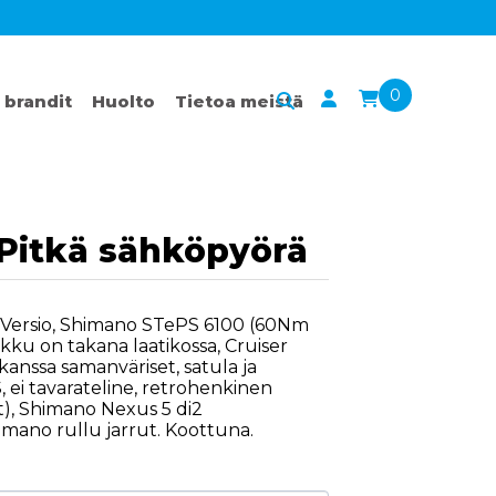
0
 brandit
Huolto
Tietoa meistä
 Pitkä sähköpyörä
r Versio, Shimano STePS 6100 (60Nm
ku on takana laatikossa, Cruiser
 kanssa samanväriset, satula ja
 ei tavarateline, retrohenkinen
ät), Shimano Nexus 5 di2
mano rullu jarrut. Koottuna.