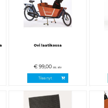
a
Ovi laatikossa
€
99,00
sis. alv
Tilaa nyt