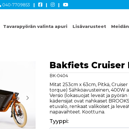
040-7709853
|
|
|
Tavarapyörän valinta apuri
Lisävarusteet
Meidän
Bakfiets Cruiser
BK-0404
Mitat 253cm x 63cm, Pitkä, Cruise
torque) Sähköavusteinen, 400W ak
Versio (lokasuojat leveät ja pyörän
kädensijat ovat nahkaiset BROOKS,
etuvalo, renkaat valikoiset ja leve
napavaihteet. Koottuna.
Tyyppi: