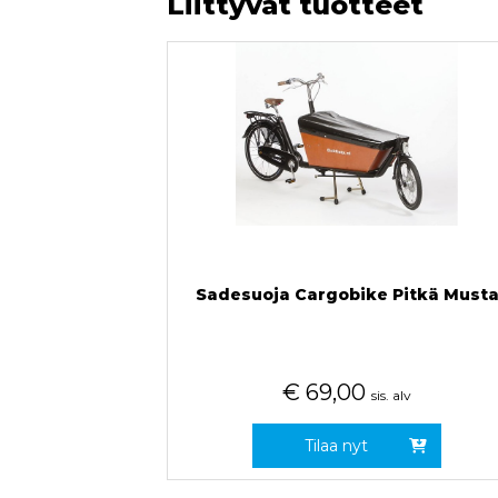
Liittyvät tuotteet
Sadesuoja Cargobike Pitkä Must
€
69,00
sis. alv
Tilaa nyt