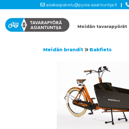
asiakaspalvelu@pyora-asiantuntija.fi
|
Meidän tavarapyörät
Meidän brandit
Bakfiets