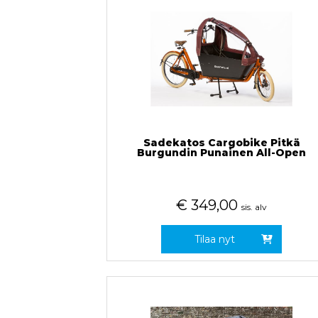
Sadekatos Cargobike Pitkä
Burgundin Punainen All-Open
€
349,00
sis. alv
Tilaa nyt