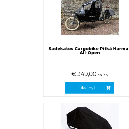
Sadekatos Cargobike Pitkä Harma
All-Open
€
349,00
sis. alv
Tilaa nyt