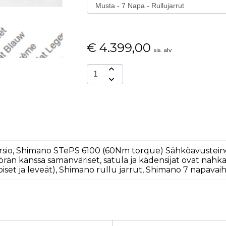
€
4.399,00
sis. alv
Versio, Shimano STePS 6100 (60Nm torque) Sähköavustein
yörän kanssa samanväriset, satula ja kädensijat ovat nahk
iset ja leveät), Shimano rullu jarrut, Shimano 7 napavai