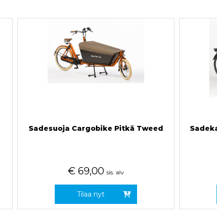
a
Sadesuoja Cargobike Pitkä Tweed
Sadeka
€
69,00
sis. alv
Tilaa nyt