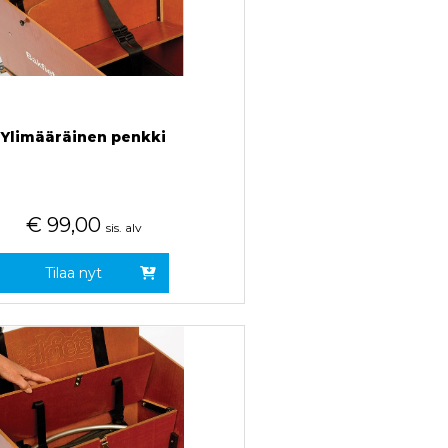
Ylimääräinen penkki
€
99,00
sis. alv
Tilaa nyt