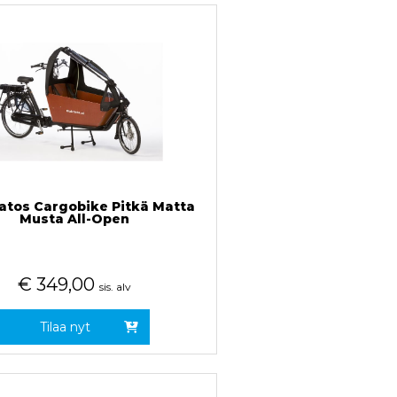
tos Cargobike Pitkä Matta
Musta All-Open
€
349,00
sis. alv
Tilaa nyt