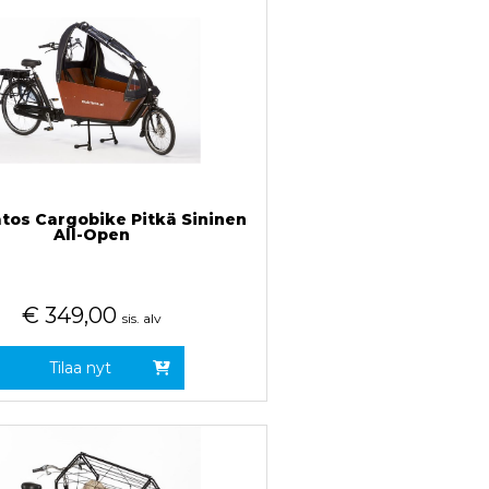
tos Cargobike Pitkä Sininen
All-Open
€
349,00
sis. alv
Tilaa nyt