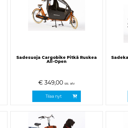
Sadesuoja Cargobike Pitkä Ruskea
Sadeka
All-Open
€
349,00
sis. alv
Tilaa nyt