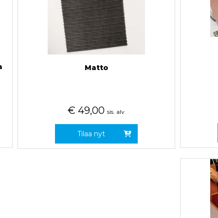
a
Matto
€
49,00
sis. alv
Tilaa nyt