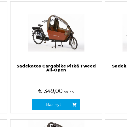
a
Sadekatos Cargobike Pitkä Tweed
Sadeka
All-Open
€
349,00
sis. alv
Tilaa nyt