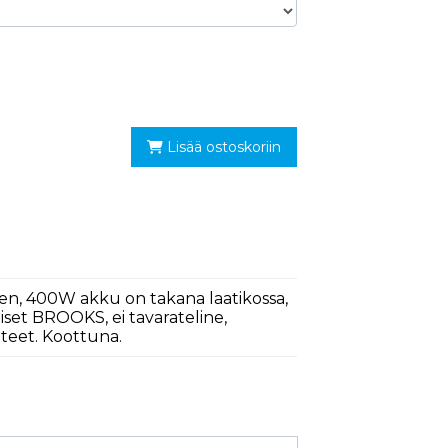
Lisää ostoskoriin
en, 400W akku on takana laatikossa,
aiset BROOKS, ei tavarateline,
hteet. Koottuna.