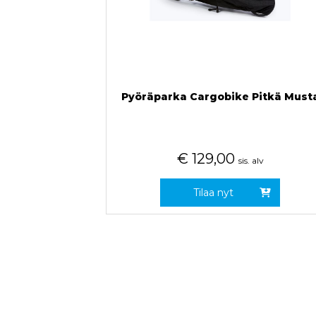
Pyöräparka Cargobike Pitkä Must
€
129,00
sis. alv
Tilaa nyt