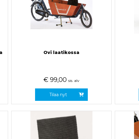
a
Ovi laatikossa
€
99,00
sis. alv
Tilaa nyt