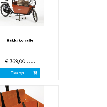
Häkki koiralle
€
369,00
sis. alv
Tilaa nyt