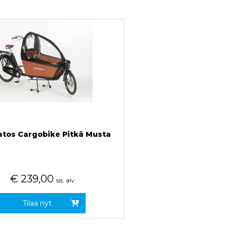
tos Cargobike Pitkä Musta
€
239,00
sis. alv
Tilaa nyt