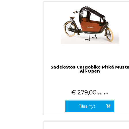
Sadekatos Cargobike Pitkä Must
All-Open
€
279,00
sis. alv
Tilaa nyt