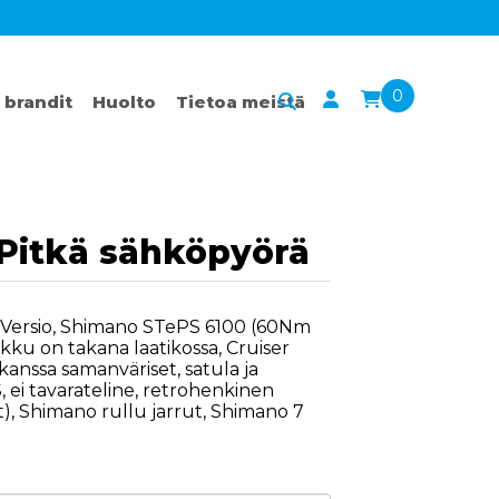
0
 brandit
Huolto
Tietoa meistä
 Pitkä sähköpyörä
r Versio, Shimano STePS 6100 (60Nm
ku on takana laatikossa, Cruiser
 kanssa samanväriset, satula ja
 ei tavarateline, retrohenkinen
ät), Shimano rullu jarrut, Shimano 7