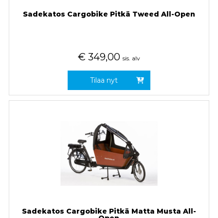
Sadekatos Cargobike Pitkä Tweed All-Open
€
349,00
sis. alv
Tilaa nyt
Sadekatos Cargobike Pitkä Matta Musta All-