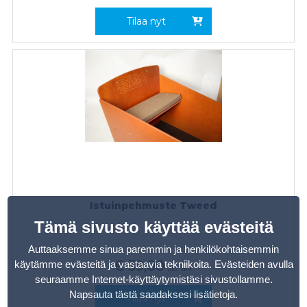
Tilaa nyt
Istuinpehmuste Tweed
Tämä sivusto käyttää evästeitä
Auttaaksemme sinua paremmin ja henkilökohtaisemmin
€
39,00
käytämme evästeitä ja vastaavia tekniikoita. Evästeiden avulla
sis. alv
seuraamme Internet-käyttäytymistäsi sivustollamme.
Napsauta tästä saadaksesi lisätietoja
.
Tilaa nyt