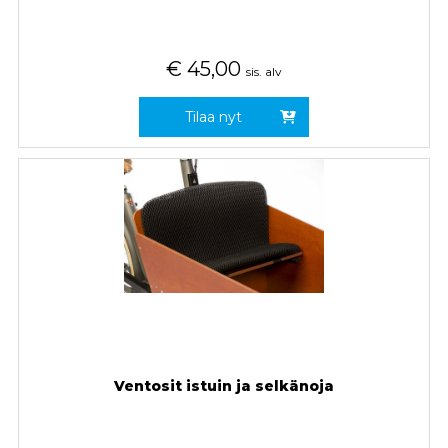
€
45,00
sis. alv
Tilaa nyt
Ventosit istuin ja selkänoja