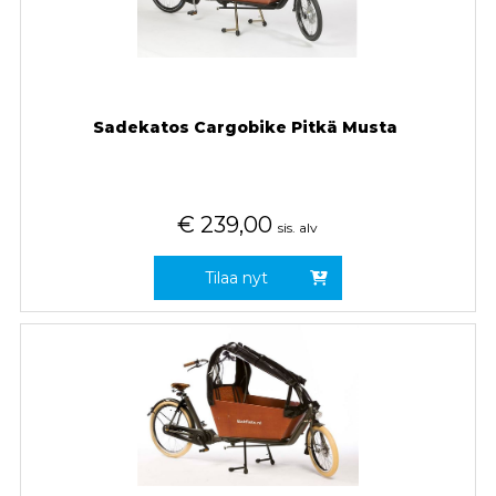
Sadekatos Cargobike Pitkä Musta
€
239,00
sis. alv
Tilaa nyt