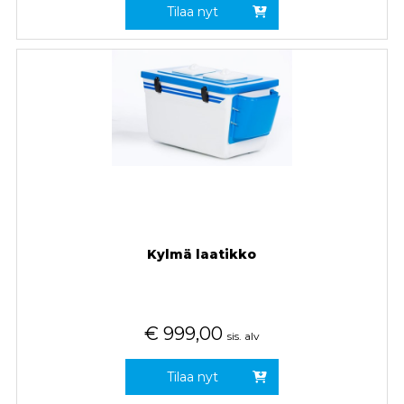
Tilaa nyt
Kylmä laatikko
€
999,00
sis. alv
Tilaa nyt