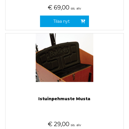
€
69,00
sis. alv
Tilaa nyt
Istuinpehmuste Musta
€
29,00
sis. alv