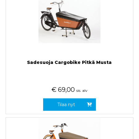
Sadesuoja Cargobike Pitkä Musta
€
69,00
sis. alv
Tilaa nyt