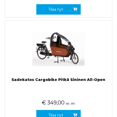
Tilaa nyt
Sadekatos Cargobike Pitkä Sininen All-Open
€
349,00
sis. alv
Tilaa nyt