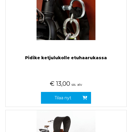
Pidike ketjulukolle etuhaarukassa
€
13,00
sis. alv
Tilaa nyt