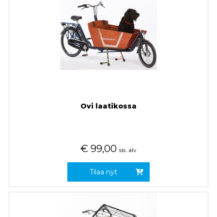
Ovi laatikossa
€
99,00
sis. alv
Tilaa nyt