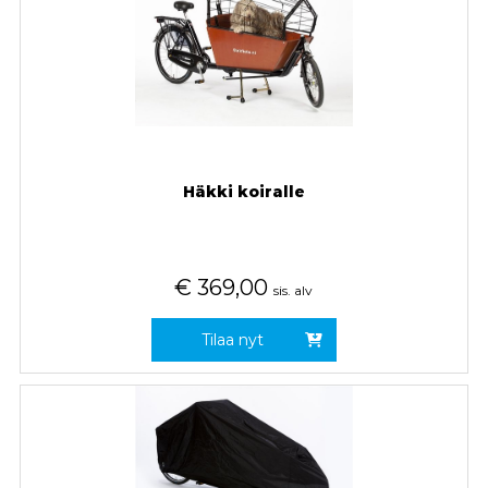
Häkki koiralle
€
369,00
sis. alv
Tilaa nyt