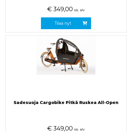
€
349,00
sis. alv
Tilaa nyt
Sadesuoja Cargobike Pitkä Ruskea All-Open
€
349,00
sis. alv