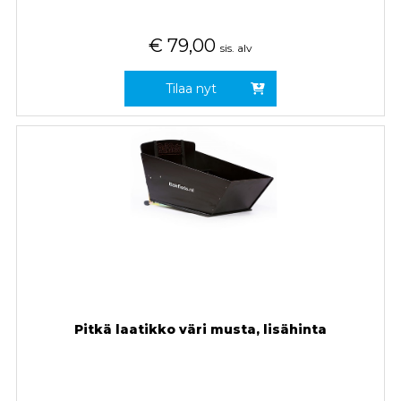
€
79,00
sis. alv
Tilaa nyt
Pitkä laatikko väri musta, lisähinta