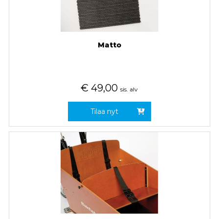
Matto
€
49,00
sis. alv
Tilaa nyt