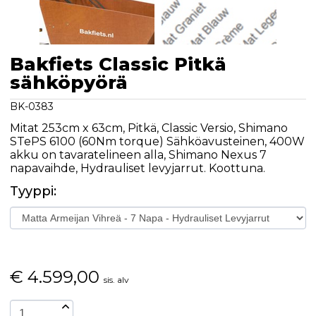
Bakfiets Classic Pitkä
sähköpyörä
BK-0383
Mitat 253cm x 63cm, Pitkä, Classic Versio, Shimano
STePS 6100 (60Nm torque) Sähköavusteinen, 400W
akku on tavaratelineen alla, Shimano Nexus 7
napavaihde, Hydrauliset levyjarrut. Koottuna.
Tyyppi:
€
4.599,00
sis. alv