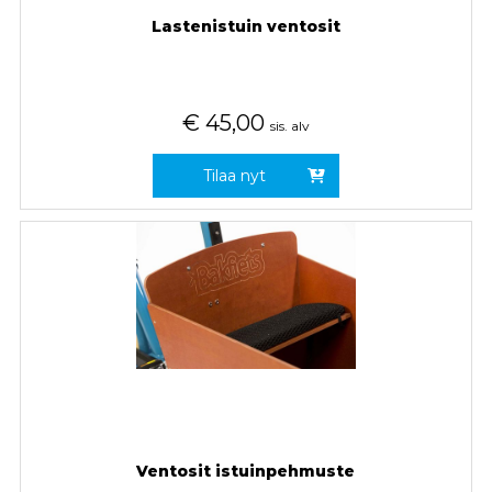
Lastenistuin ventosit
€
45,00
sis. alv
Tilaa nyt
Ventosit istuinpehmuste