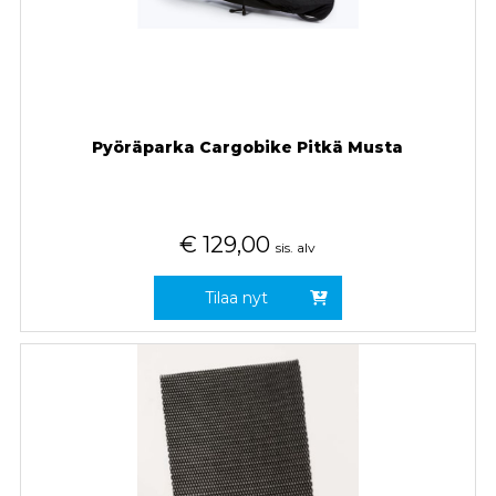
Pyöräparka Cargobike Pitkä Musta
€
129,00
sis. alv
Tilaa nyt