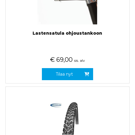
Lastensatula ohjoustankoon
€
69,00
sis. alv
Tilaa nyt