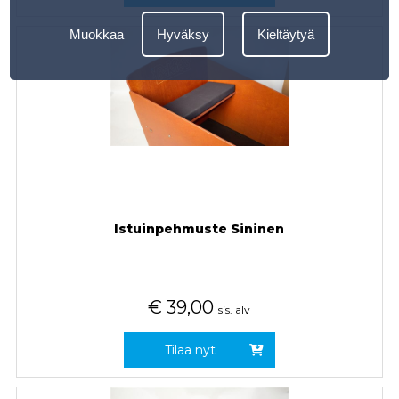
Muokkaa
Hyväksy
Kieltäytyä
Istuinpehmuste Sininen
€
39,00
sis. alv
Tilaa nyt