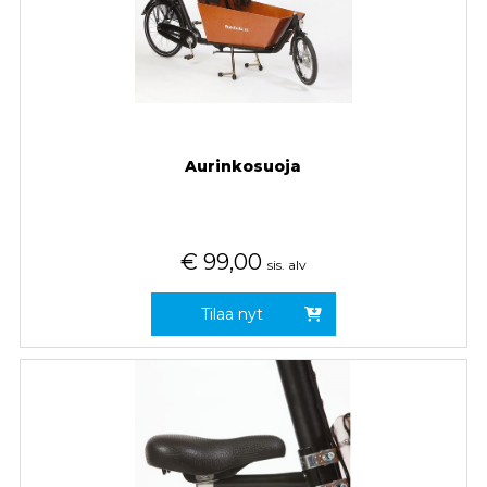
Aurinkosuoja
€
99,00
sis. alv
Tilaa nyt