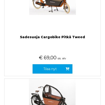
Sadesuoja Cargobike Pitkä Tweed
€
69,00
sis. alv
Tilaa nyt