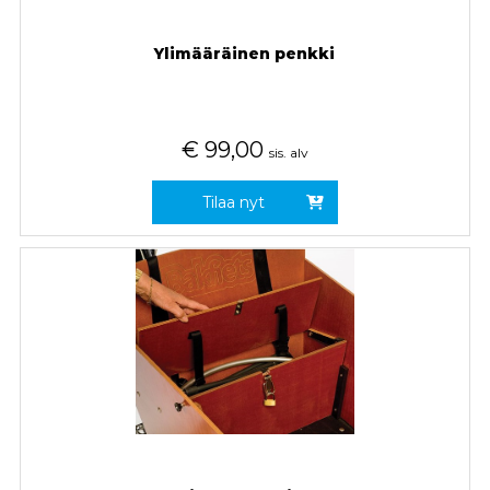
Ylimääräinen penkki
€
99,00
sis. alv
Tilaa nyt