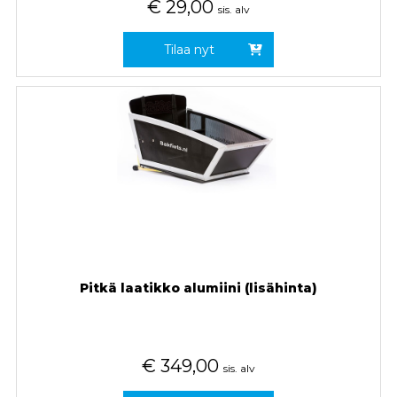
€
29,00
sis. alv
Tilaa nyt
Pitkä laatikko alumiini (lisähinta)
€
349,00
sis. alv