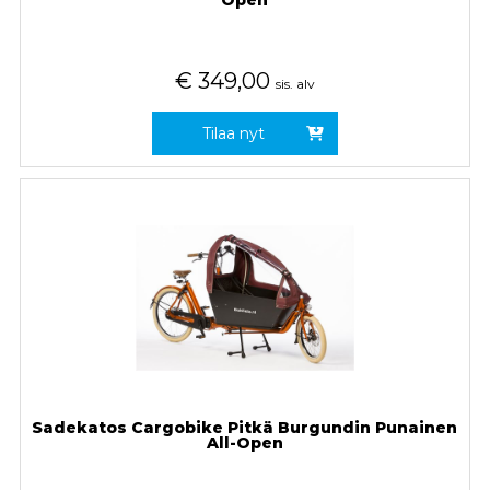
Open
€
349,00
sis. alv
Tilaa nyt
Sadekatos Cargobike Pitkä Burgundin Punainen
All-Open