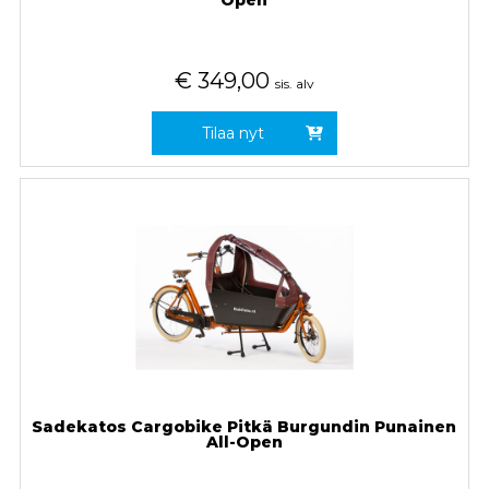
Open
€
349,00
sis. alv
Tilaa nyt
Sadekatos Cargobike Pitkä Burgundin Punainen
All-Open