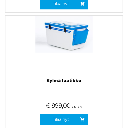
Tilaa nyt
Kylmä laatikko
€
999,00
sis. alv
Tilaa nyt