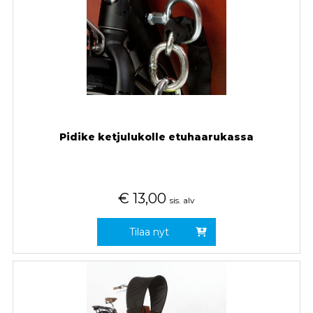
Pidike ketjulukolle etuhaarukassa
€
13,00
sis. alv
Tilaa nyt