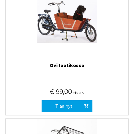
Ovi laatikossa
€
99,00
sis. alv
Tilaa nyt