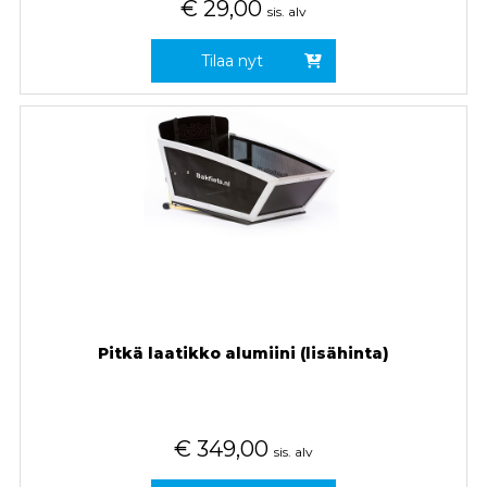
€
29,00
sis. alv
Tilaa nyt
Pitkä laatikko alumiini (lisähinta)
€
349,00
sis. alv