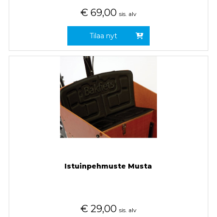
€
69,00
sis. alv
Tilaa nyt
Istuinpehmuste Musta
€
29,00
sis. alv