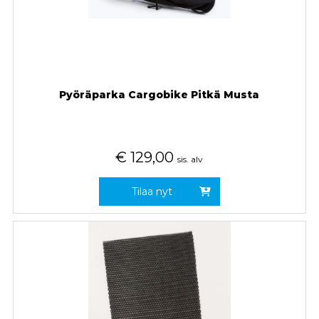
Pyöräparka Cargobike Pitkä Musta
€
129,00
sis. alv
Tilaa nyt