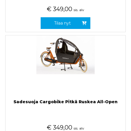
€
349,00
sis. alv
Tilaa nyt
Sadesuoja Cargobike Pitkä Ruskea All-Open
€
349,00
sis. alv