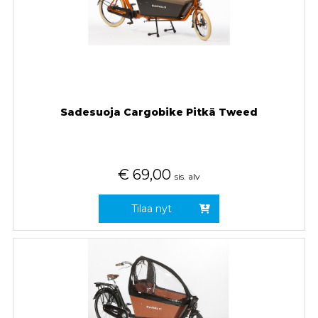
Sadesuoja Cargobike Pitkä Tweed
€
69,00
sis. alv
Tilaa nyt