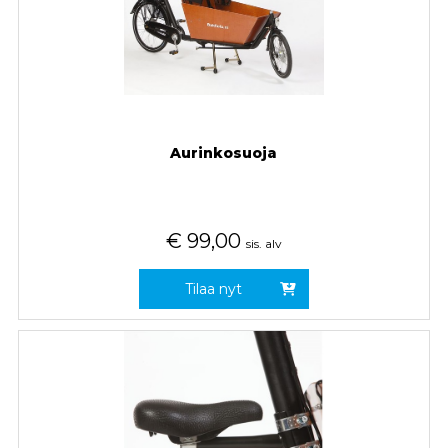
Aurinkosuoja
€
99,00
sis. alv
Tilaa nyt