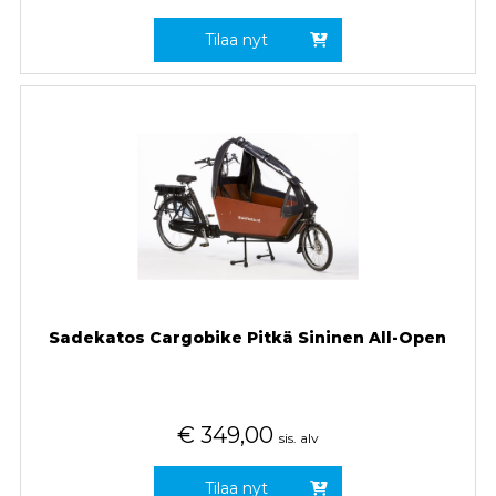
Tilaa nyt
Sadekatos Cargobike Pitkä Sininen All-Open
€
349,00
sis. alv
Tilaa nyt