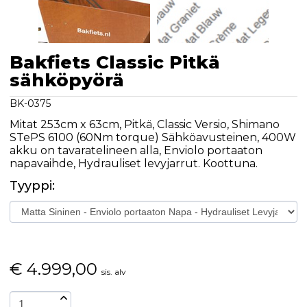
Bakfiets Classic Pitkä
sähköpyörä
BK-0375
Mitat 253cm x 63cm, Pitkä, Classic Versio, Shimano
STePS 6100 (60Nm torque) Sähköavusteinen, 400W
akku on tavaratelineen alla, Enviolo portaaton
napavaihde, Hydrauliset levyjarrut. Koottuna.
Tyyppi:
€
4.999,00
sis. alv