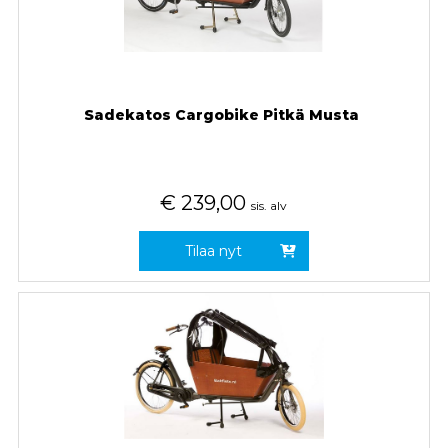
Sadekatos Cargobike Pitkä Musta
€
239,00
sis. alv
Tilaa nyt