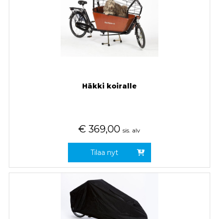
Häkki koiralle
€
369,00
sis. alv
Tilaa nyt