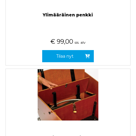
Ylimääräinen penkki
€
99,00
sis. alv
Tilaa nyt