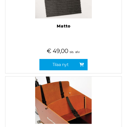
Matto
€
49,00
sis. alv
Tilaa nyt