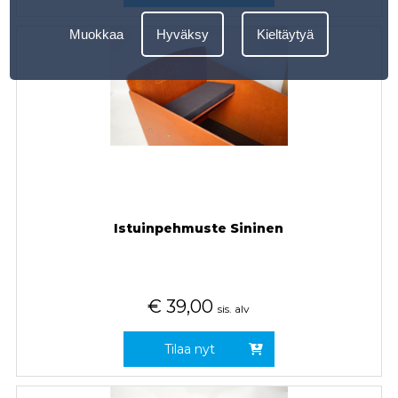
Muokkaa
Hyväksy
Kieltäytyä
Istuinpehmuste Sininen
€
39,00
sis. alv
Tilaa nyt