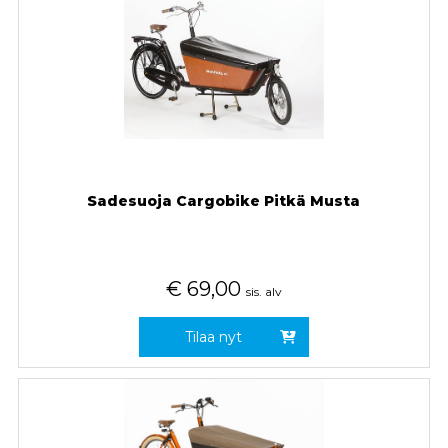
Sadesuoja Cargobike Pitkä Musta
€
69,00
sis. alv
Tilaa nyt