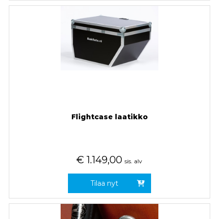
Flightcase laatikko
€
1.149,00
sis. alv
Tilaa nyt