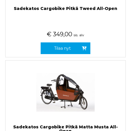
Sadekatos Cargobike Pitkä Tweed All-Open
€
349,00
sis. alv
Tilaa nyt
Sadekatos Cargobike Pitkä Matta Musta All-