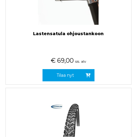
Lastensatula ohjoustankoon
€
69,00
sis. alv
Tilaa nyt