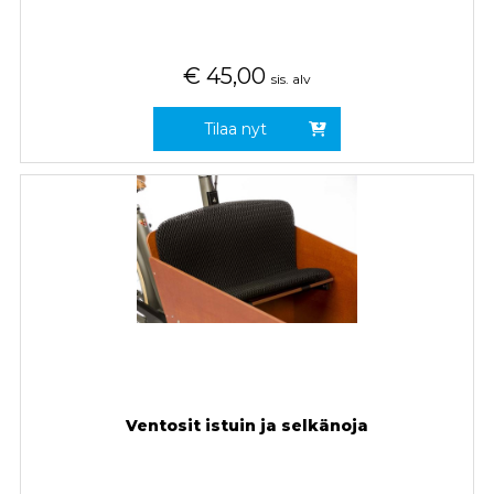
€
45,00
sis. alv
Tilaa nyt
Ventosit istuin ja selkänoja