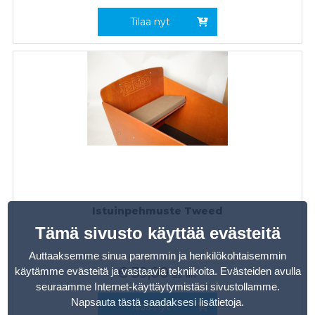
Tilaa nyt
Istuinpehmuste Tweed
Tämä sivusto käyttää evästeitä
Auttaaksemme sinua paremmin ja henkilökohtaisemmin
€
39,00
käytämme evästeitä ja vastaavia tekniikoita. Evästeiden avulla
sis. alv
seuraamme Internet-käyttäytymistäsi sivustollamme.
Napsauta tästä saadaksesi lisätietoja
.
Tilaa nyt