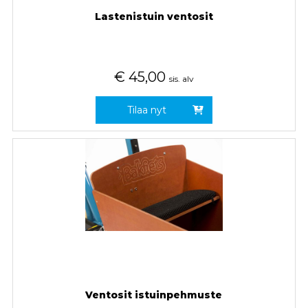
Lastenistuin ventosit
€
45,00
sis. alv
Tilaa nyt
Ventosit istuinpehmuste