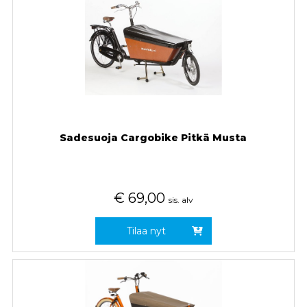
Sadesuoja Cargobike Pitkä Musta
€
69,00
sis. alv
Tilaa nyt