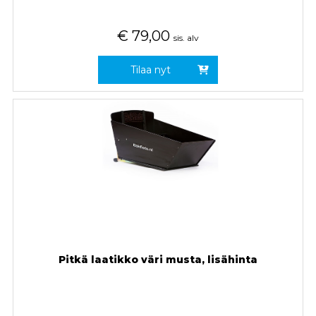
€
79,00
sis. alv
Tilaa nyt
Pitkä laatikko väri musta, lisähinta