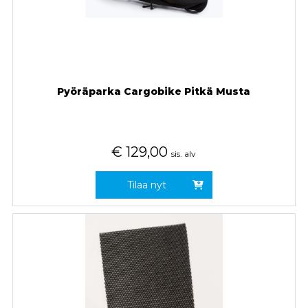
Pyöräparka Cargobike Pitkä Musta
€
129,00
sis. alv
Tilaa nyt