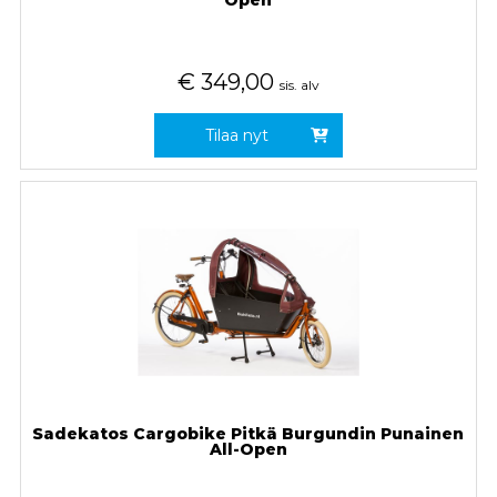
Open
€
349,00
sis. alv
Tilaa nyt
Sadekatos Cargobike Pitkä Burgundin Punainen
All-Open