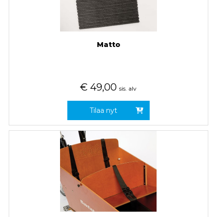
Matto
€
49,00
sis. alv
Tilaa nyt