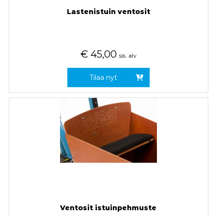
Lastenistuin ventosit
€
45,00
sis. alv
Tilaa nyt
Ventosit istuinpehmuste