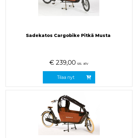
Sadekatos Cargobike Pitkä Musta
€
239,00
sis. alv
Tilaa nyt