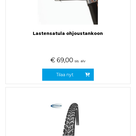
Lastensatula ohjoustankoon
€
69,00
sis. alv
Tilaa nyt