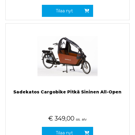
Tilaa nyt
Sadekatos Cargobike Pitkä Sininen All-Open
€
349,00
sis. alv
Tilaa nyt