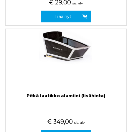
€
29,00
sis. alv
Tilaa nyt
Pitkä laatikko alumiini (lisähinta)
€
349,00
sis. alv