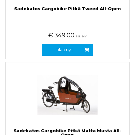
Sadekatos Cargobike Pitkä Tweed All-Open
€
349,00
sis. alv
Tilaa nyt
Sadekatos Cargobike Pitkä Matta Musta All-