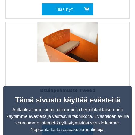
Tilaa nyt
Istuinpehmuste Tweed
Tämä sivusto käyttää evästeitä
Auttaaksemme sinua paremmin ja henkilökohtaisemmin
€
39,00
käytämme evästeitä ja vastaavia tekniikoita. Evästeiden avulla
sis. alv
seuraamme Internet-käyttäytymistäsi sivustollamme.
Napsauta tästä saadaksesi lisätietoja
.
Tilaa nyt