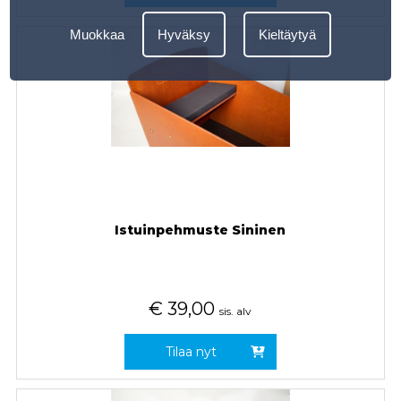
Muokkaa
Hyväksy
Kieltäytyä
Istuinpehmuste Sininen
€
39,00
sis. alv
Tilaa nyt