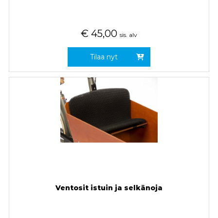
€
45,00
sis. alv
Tilaa nyt
Ventosit istuin ja selkänoja