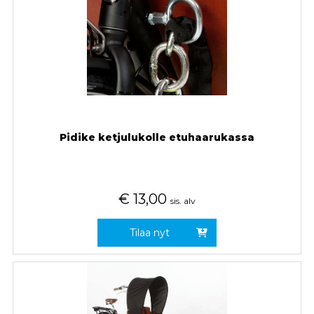
Pidike ketjulukolle etuhaarukassa
€
13,00
sis. alv
Tilaa nyt