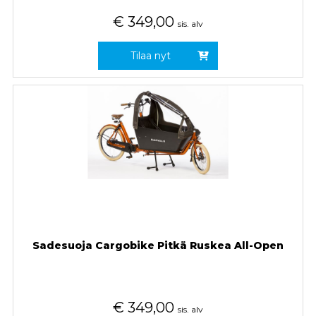
€
349,00
sis. alv
Tilaa nyt
Sadesuoja Cargobike Pitkä Ruskea All-Open
€
349,00
sis. alv