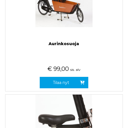
Aurinkosuoja
€
99,00
sis. alv
Tilaa nyt