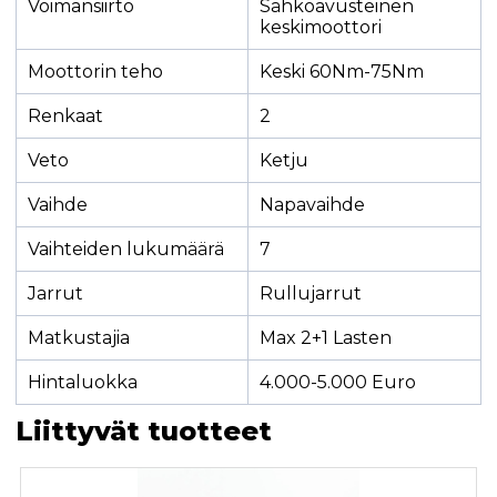
Voimansiirto
Sähköavusteinen
keskimoottori
Moottorin teho
Keski 60Nm-75Nm
Renkaat
2
Veto
Ketju
Vaihde
Napavaihde
Vaihteiden lukumäärä
7
Jarrut
Rullujarrut
Matkustajia
Max 2+1 Lasten
Hintaluokka
4.000-5.000 Euro
Liittyvät tuotteet