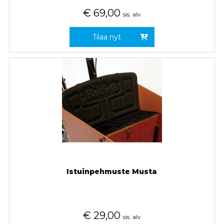
€
69,00
sis. alv
Tilaa nyt
Istuinpehmuste Musta
€
29,00
sis. alv