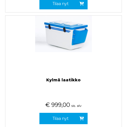
Tilaa nyt
Kylmä laatikko
€
999,00
sis. alv
Tilaa nyt