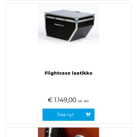
Flightcase laatikko
€
1.149,00
sis. alv
Tilaa nyt