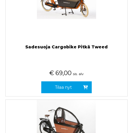
Sadesuoja Cargobike Pitkä Tweed
€
69,00
sis. alv
Tilaa nyt