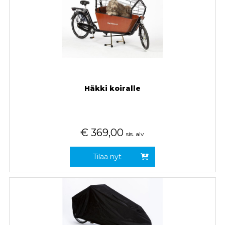
Häkki koiralle
€
369,00
sis. alv
Tilaa nyt