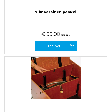
Ylimääräinen penkki
€
99,00
sis. alv
Tilaa nyt