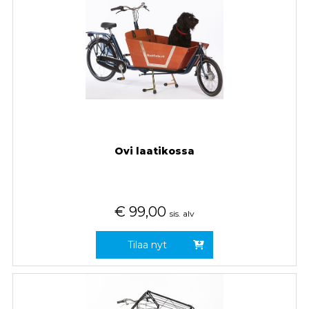
Ovi laatikossa
€
99,00
sis. alv
Tilaa nyt