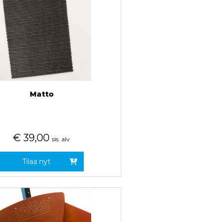
Matto
€
39,00
sis. alv
Tilaa nyt