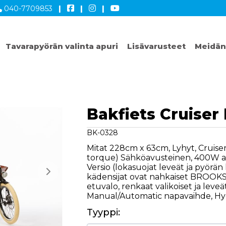
040-7709853
|
|
|
Tavarapyörän valinta apuri
Lisävarusteet
Meidän
Bakfiets Cruiser
BK-0328
Mitat 228cm x 63cm, Lyhyt, Cruis
torque) Sähköavusteinen, 400W ak
Versio (lokasuojat leveät ja pyörän
kädensijat ovat nahkaiset BROOKS,
etuvalo, renkaat valikoiset ja leve
Manual/Automatic napavaihde, Hydr
Tyyppi: