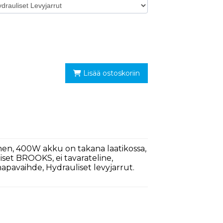
Lisää ostoskoriin
nen, 400W akku on takana laatikossa,
aiset BROOKS, ei tavarateline,
apavaihde, Hydrauliset levyjarrut.