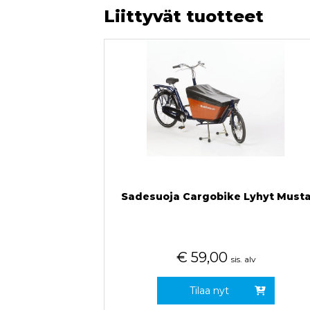
Liittyvät tuotteet
Sadesuoja Cargobike Lyhyt Must
€
59,00
sis. alv
Tilaa nyt