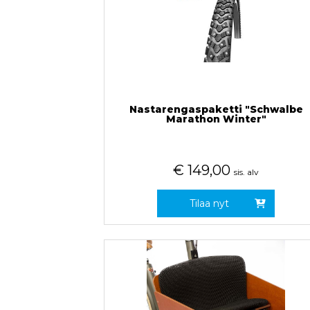
Nastarengaspaketti "Schwalbe
Marathon Winter"
€
149,00
sis. alv
Tilaa nyt