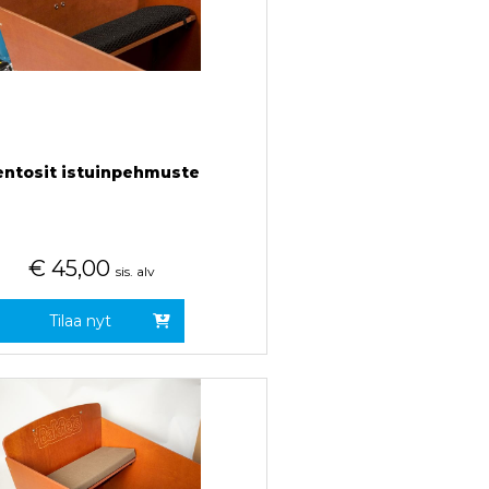
entosit istuinpehmuste
€
45,00
sis. alv
Tilaa nyt