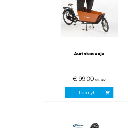
Aurinkosuoja
€
99,00
sis. alv
Tilaa nyt