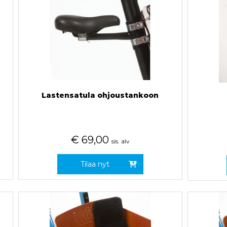
Lastensatula ohjoustankoon
€
69,00
sis. alv
Tilaa nyt