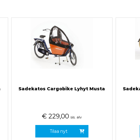
a
Sadekatos Cargobike Lyhyt Musta
Sadeka
€
229,00
sis. alv
Tilaa nyt