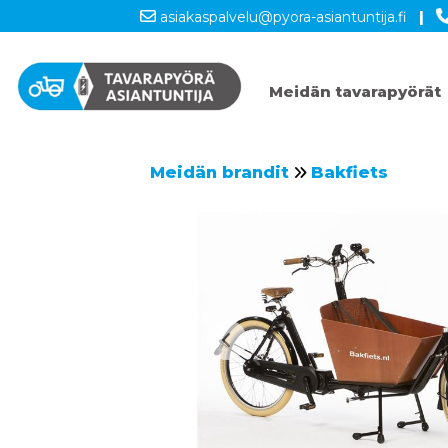
asiakaspalvelu@pyora-asiantuntija.fi
|
Meidän tavarapyörät
Meidän brandit
Bakfiets