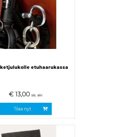
 ketjulukolle etuhaarukassa
€
13,00
sis. alv
Tilaa nyt