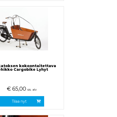
atoksen kokoontaitettava
ehikko Cargobike Lyhyt
€
65,00
sis. alv
Tilaa nyt