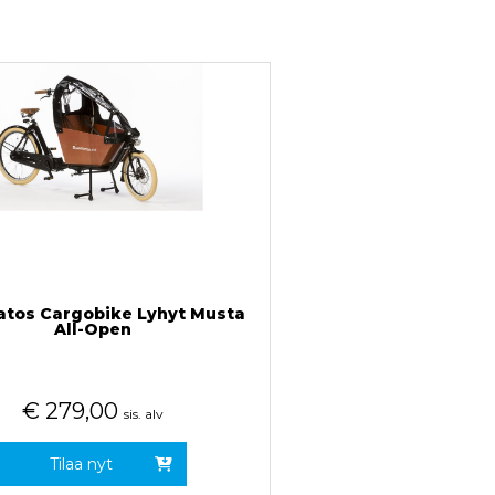
tos Cargobike Lyhyt Musta
All-Open
€
279,00
sis. alv
Tilaa nyt