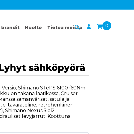
0
 brandit
Huolto
Tietoa meistä
 Lyhyt sähköpyörä
er Versio, Shimano STePS 6100 (60Nm
ku on takana laatikossa, Cruiser
 kanssa samanväriset, satula ja
 ei tavarateline, retrohenkinen
ät), Shimano Nexus 5 di2
auliset levyjarrut. Koottuna.