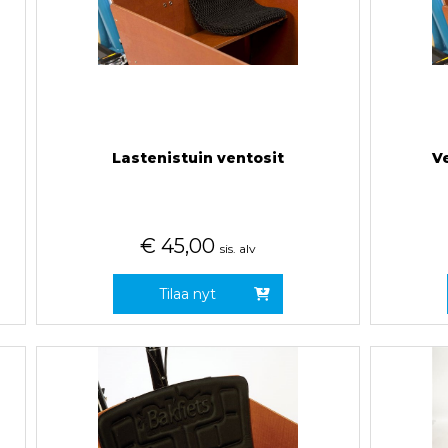
Lastenistuin ventosit
V
€
45,00
sis. alv
Tilaa nyt