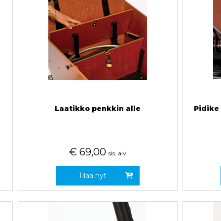
Laatikko penkkin alle
Pidike
€
69,00
sis. alv
Tilaa nyt