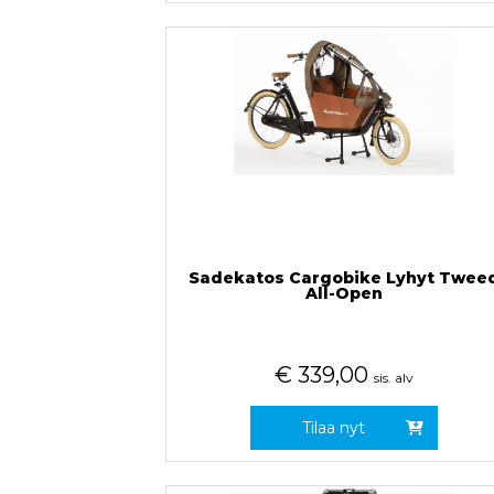
Sadekatos Cargobike Lyhyt Twee
All-Open
€
339,00
sis. alv
Tilaa nyt