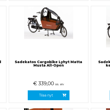
d
Sadekatos Cargobike Lyhyt Matta
Sadek
Musta All-Open
k
€
339,00
sis. alv
Tilaa nyt