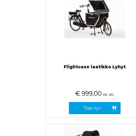
Flightcase laatikko Lyhyt
€
999,00
sis. alv
Tilaa nyt