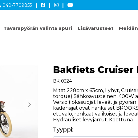
040-7709853
|
|
|
Tavarapyörän valinta apuri
Lisävarusteet
Meidän
Bakfiets Cruiser
BK-0324
Mitat 228cm x 63cm, Lyhyt, Cruis
torque) Sähköavusteinen, 400W ak
Versio (lokasuojat leveät ja pyörän
kädensijat ovat nahkaiset BROOKS,
etuvalo, renkaat valikoiset ja leve
Hydrauliset levyjarrut. Koottuna.
Tyyppi: