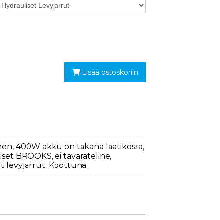
Lisää ostoskoriin
nen, 400W akku on takana laatikossa,
aiset BROOKS, ei tavarateline,
t levyjarrut. Koottuna.