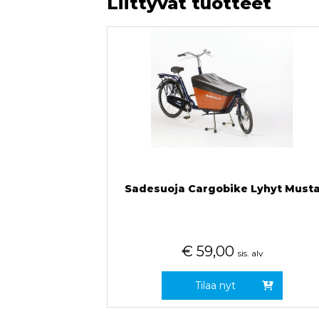
Liittyvät tuotteet
Sadesuoja Cargobike Lyhyt Must
€
59,00
sis. alv
Tilaa nyt