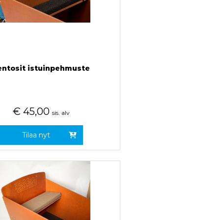
entosit istuinpehmuste
€
45,00
sis. alv
Tilaa nyt