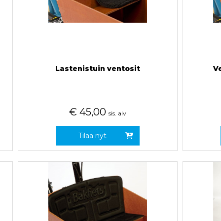
Lastenistuin ventosit
V
€
45,00
sis. alv
Tilaa nyt