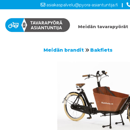
asiakaspalvelu@pyora-asiantuntija.fi
|
Meidän tavarapyörät
Meidän brandit
Bakfiets