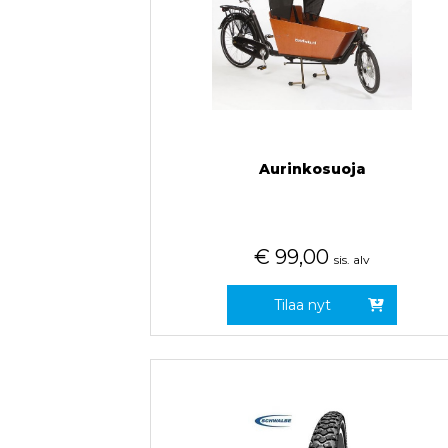
Aurinkosuoja
€
99,00
sis. alv
Tilaa nyt