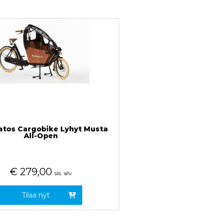
tos Cargobike Lyhyt Musta
All-Open
€
279,00
sis. alv
Tilaa nyt