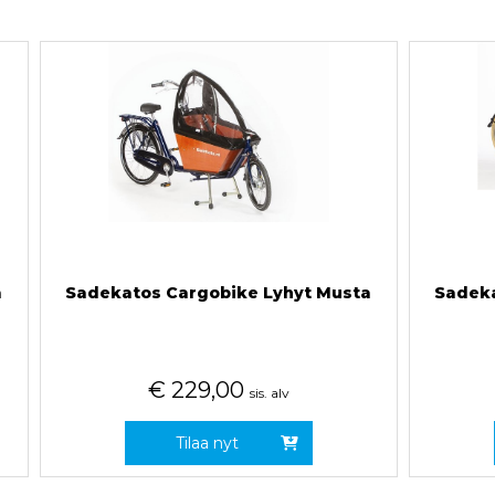
a
Sadekatos Cargobike Lyhyt Musta
Sadeka
€
229,00
sis. alv
Tilaa nyt