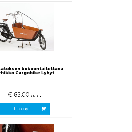
atoksen kokoontaitettava
ehikko Cargobike Lyhyt
€
65,00
sis. alv
Tilaa nyt