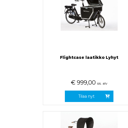
Flightcase laatikko Lyhyt
€
999,00
sis. alv
Tilaa nyt