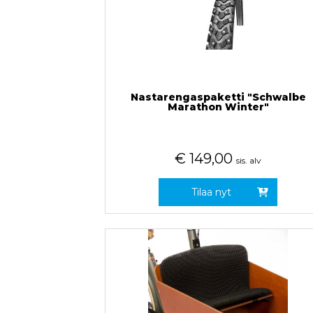
Nastarengaspaketti "Schwalbe
Marathon Winter"
€
149,00
sis. alv
Tilaa nyt