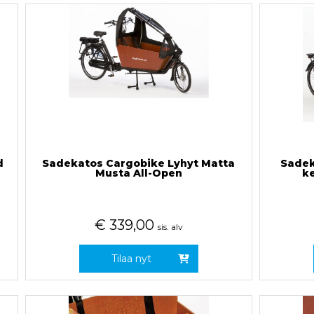
d
Sadekatos Cargobike Lyhyt Matta
Sadek
Musta All-Open
k
€
339,00
sis. alv
Tilaa nyt