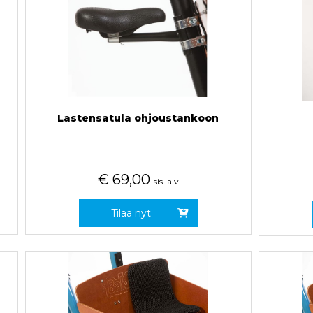
Lastensatula ohjoustankoon
€
69,00
sis. alv
Tilaa nyt