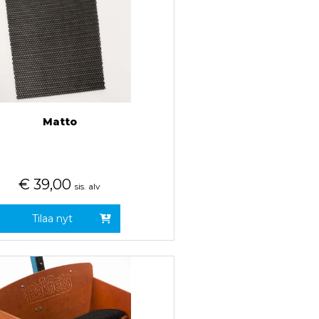
Matto
€
39,00
sis. alv
Tilaa nyt