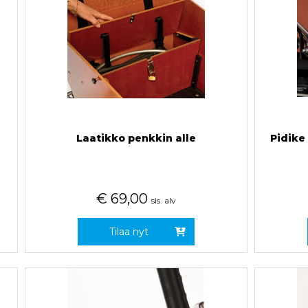
Laatikko penkkin alle
Pidike
€
69,00
sis. alv
Tilaa nyt