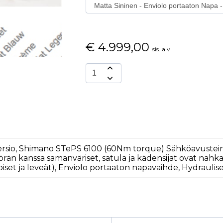
€
4.999,00
sis. alv
Versio, Shimano STePS 6100 (60Nm torque) Sähköavustei
yörän kanssa samanväriset, satula ja kädensijat ovat nahk
iset ja leveät), Enviolo portaaton napavaihde, Hydraulise