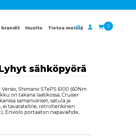
0
 brandit
Huolto
Tietoa meistä
 Lyhyt sähköpyörä
er Versio, Shimano STePS 6100 (60Nm
ku on takana laatikossa, Cruiser
 kanssa samanväriset, satula ja
 ei tavarateline, retrohenkinen
ät), Enviolo portaaton napavaihde,