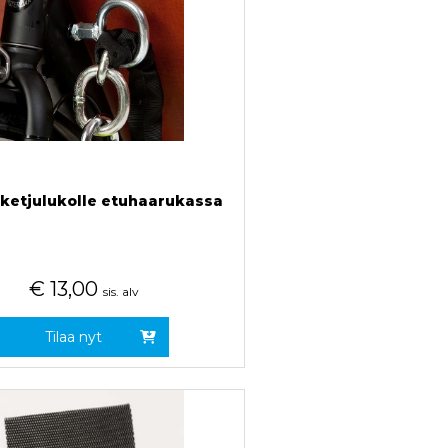
 ketjulukolle etuhaarukassa
€
13,00
sis. alv
Tilaa nyt