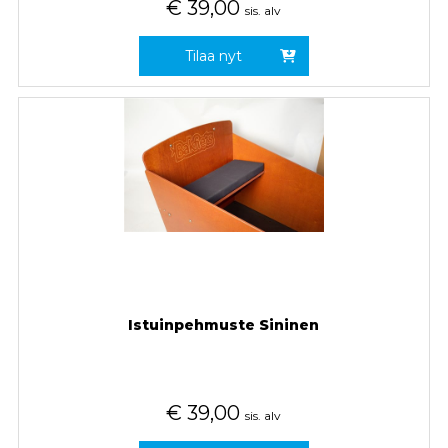
€
39,00
sis. alv
Tilaa nyt
Istuinpehmuste Sininen
€
39,00
sis. alv