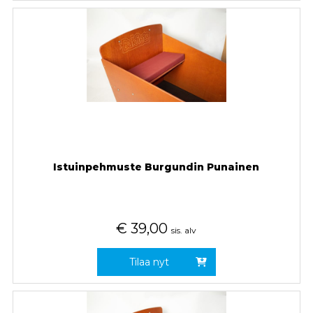
Istuinpehmuste Burgundin Punainen
€
39,00
sis. alv
Tilaa nyt