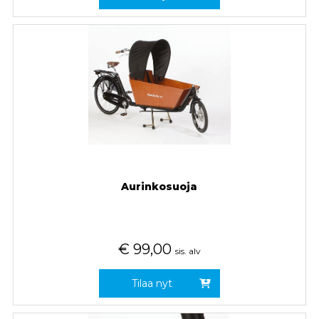
Aurinkosuoja
€
99,00
sis. alv
Tilaa nyt