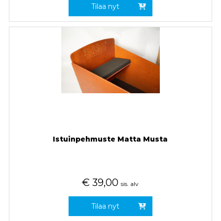
Tilaa nyt
Istuinpehmuste Matta Musta
€
39,00
sis. alv
Tilaa nyt