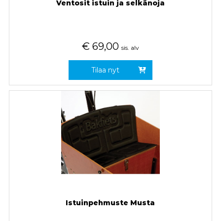
Ventosit istuin ja selkänoja
€
69,00
sis. alv
Tilaa nyt
Istuinpehmuste Musta