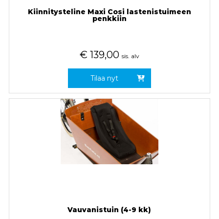
Kiinnitysteline Maxi Cosi lastenistuimeen
penkkiin
€
139,00
sis. alv
Tilaa nyt
Vauvanistuin (4-9 kk)