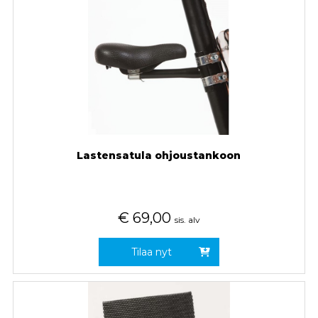
Lastensatula ohjoustankoon
€
69,00
sis. alv
Tilaa nyt