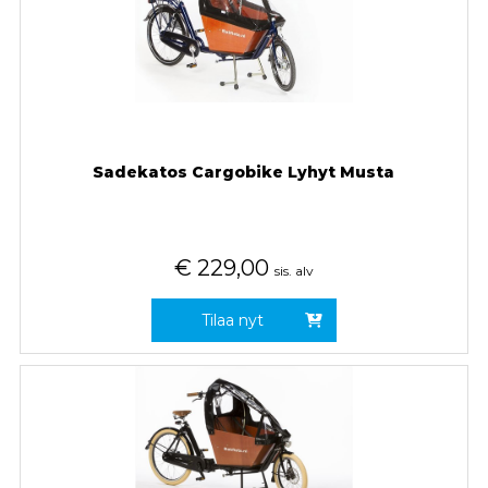
Sadekatos Cargobike Lyhyt Musta
€
229,00
sis. alv
Tilaa nyt