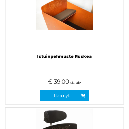
Istuinpehmuste Ruskea
€
39,00
sis. alv
Tilaa nyt