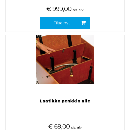
€
999,00
sis. alv
Tilaa nyt
Laatikko penkkin alle
€
69,00
sis. alv