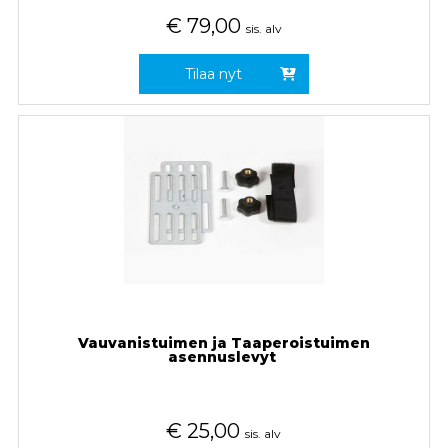
€
79,00
sis. alv
Tilaa nyt
Vauvanistuimen ja Taaperoistuimen
asennuslevyt
€
25,00
sis. alv