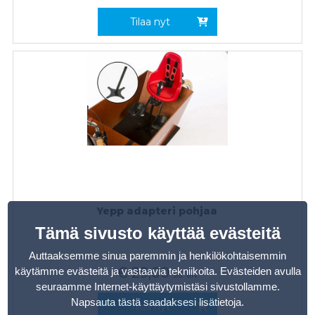
Tilaa nyt
Yepp adapteri pohjaa
Tämä sivusto käyttää evästeitä
Auttaaksemme sinua paremmin ja henkilökohtaisemmin
€
29,00
käytämme evästeitä ja vastaavia tekniikoita. Evästeiden avulla
sis. alv
seuraamme Internet-käyttäytymistäsi sivustollamme.
Napsauta tästä saadaksesi lisätietoja
.
Tilaa nyt