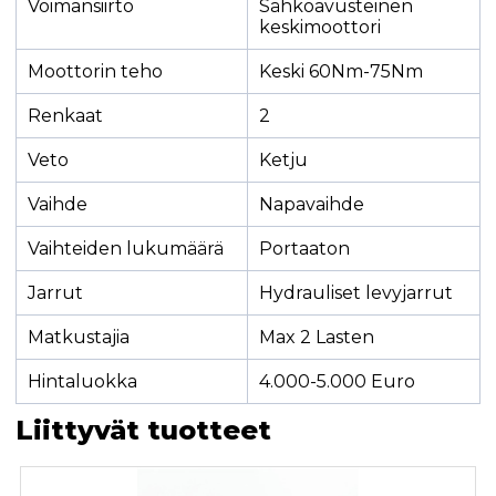
Voimansiirto
Sähköavusteinen
keskimoottori
Moottorin teho
Keski 60Nm-75Nm
Renkaat
2
Veto
Ketju
Vaihde
Napavaihde
Vaihteiden lukumäärä
Portaaton
Jarrut
Hydrauliset levyjarrut
Matkustajia
Max 2 Lasten
Hintaluokka
4.000-5.000 Euro
Liittyvät tuotteet