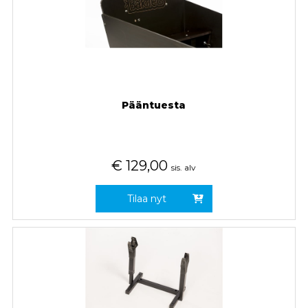
Pääntuesta
€
129,00
sis. alv
Tilaa nyt