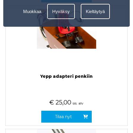
Muokkaa
Hyväksy
Kieltäytyä
Yepp adapteri penkiin
€
25,00
sis. alv
Tilaa nyt