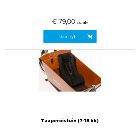
€
79,00
sis. alv
Tilaa nyt
Taaperoistuin (7-18 kk)