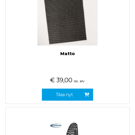
Matto
€
39,00
sis. alv
Tilaa nyt