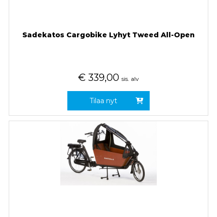
Sadekatos Cargobike Lyhyt Tweed All-Open
€
339,00
sis. alv
Tilaa nyt