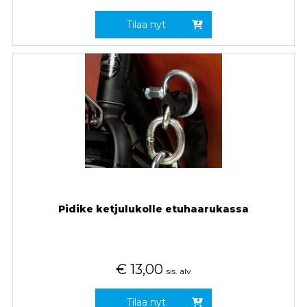
Tilaa nyt
Pidike ketjulukolle etuhaarukassa
€
13,00
sis. alv
Tilaa nyt