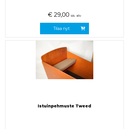
€
29,00
sis. alv
Tilaa nyt
Istuinpehmuste Tweed