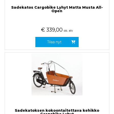
Sadekatos Cargobike Lyhyt Matta Musta All-
Open
€
339,00
sis. alv
Tilaa nyt
Sadekatoksen kokoontaitettava kehikko