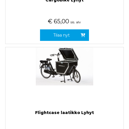
Cargobike Lyhyt
€
65,00
sis. alv
Tilaa nyt
Flightcase laatikko Lyhyt