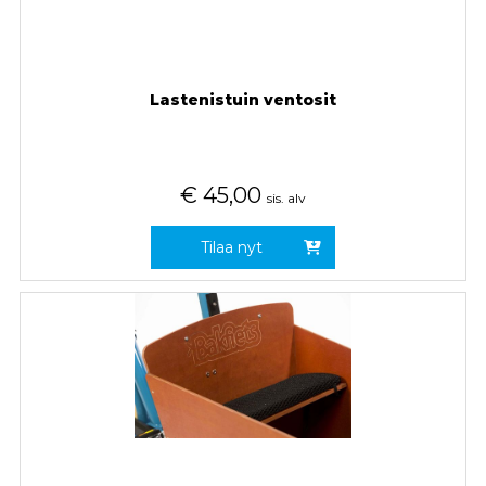
Lastenistuin ventosit
€
45,00
sis. alv
Tilaa nyt