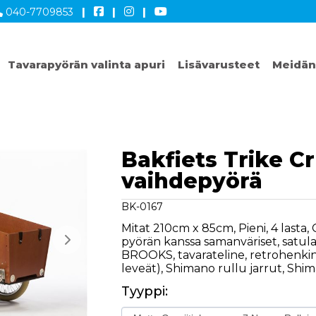
040-7709853
|
|
|
Tavarapyörän valinta apuri
Lisävarusteet
Meidän
Bakfiets Trike Cr
vaihdepyörä
BK-0167
Mitat 210cm x 85cm, Pieni, 4 lasta, 
pyörän kanssa samanväriset, satula
BROOKS, tavarateline, retrohenkine
leveät), Shimano rullu jarrut, Shi
Tyyppi: