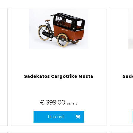
Sadekatos Cargotrike Musta
Sad
€
399,00
sis. alv
Tilaa nyt