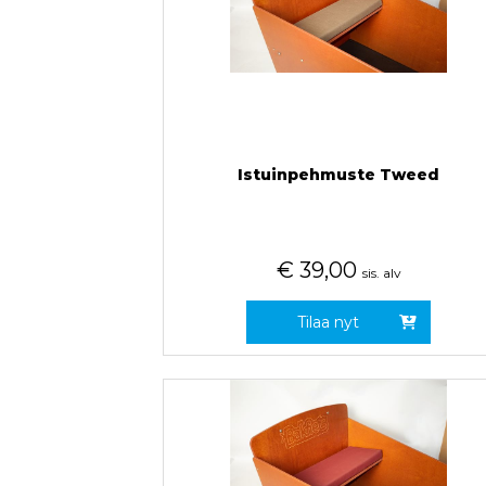
Istuinpehmuste Tweed
€
39,00
sis. alv
Tilaa nyt