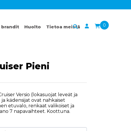
0
 brandit
Huolto
Tietoa meistä
uiser Pieni
Cruiser Versio (lokasuojat leveät ja
 ja kädensijat ovat nahkaiset
n etuvalo, renkaat valikoiset ja
mano 7 napavaihteet. Koottuna.