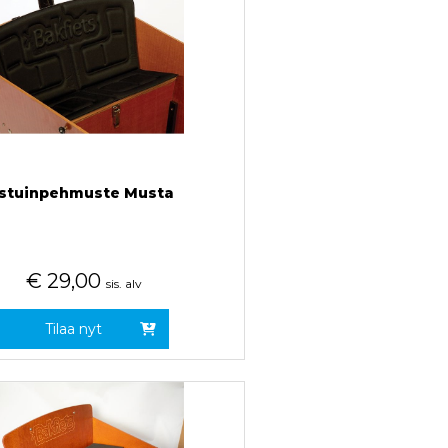
Istuinpehmuste Musta
€
29,00
sis. alv
Tilaa nyt