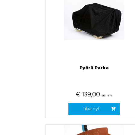
Pyörä Parka
€
139,00
sis. alv
Tilaa nyt