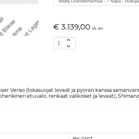
€
3.139,00
sis. alv
uiser Versio (lokasuojat leveät ja pyörän kanssa samanväris
henkinen etuvalo, renkaat valikoiset ja leveät), Shimano