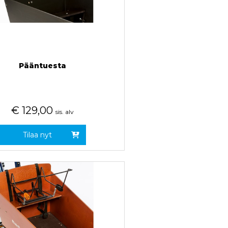
Pääntuesta
€
129,00
sis. alv
Tilaa nyt