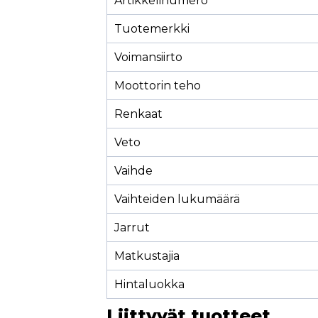
Artikkelinumero
Tuotemerkki
Voimansiirto
Moottorin teho
Renkaat
Veto
Vaihde
Vaihteiden lukumäärä
Jarrut
Matkustajia
Hintaluokka
Liittyvät tuotteet