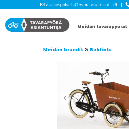
asiakaspalvelu@pyora-asiantuntija.fi
|
Meidän tavarapyörät
Meidän brandit
Bakfiets