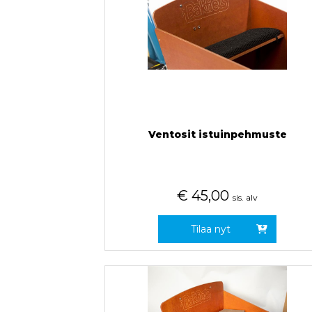
Ventosit istuinpehmuste
€
45,00
sis. alv
Tilaa nyt