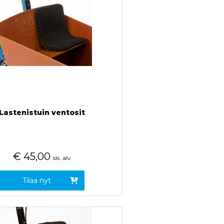
Lastenistuin ventosit
€
45,00
sis. alv
Tilaa nyt