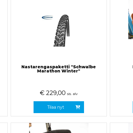
Nastarengaspaketti "Schwalbe
Marathon Winter"
€
229,00
sis. alv
Tilaa nyt