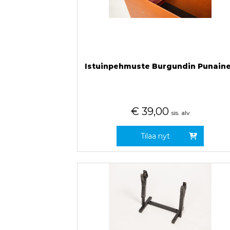
Istuinpehmuste Burgundin Punain
€
39,00
sis. alv
Tilaa nyt