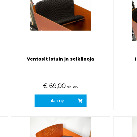
Ventosit istuin ja selkänoja
€
69,00
sis. alv
Tilaa nyt