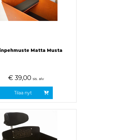
uinpehmuste Matta Musta
€
39,00
sis. alv
Tilaa nyt