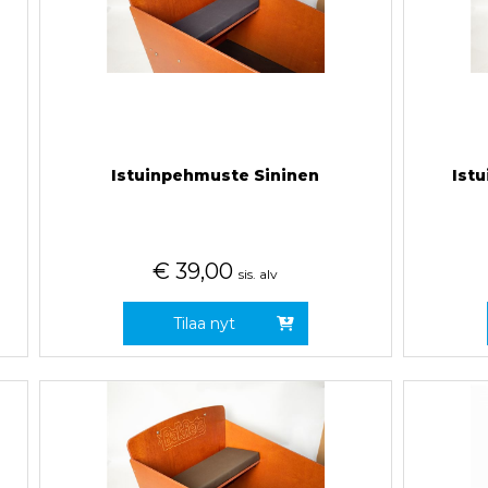
Istuinpehmuste Sininen
Ist
€
39,00
sis. alv
Tilaa nyt