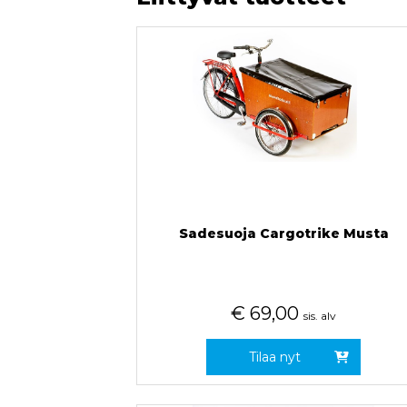
Sadesuoja Cargotrike Musta
€
69,00
sis. alv
Tilaa nyt