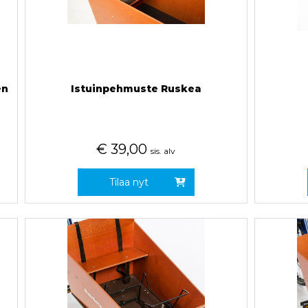
en
Istuinpehmuste Ruskea
€
39,00
sis. alv
Tilaa nyt