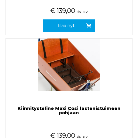
€
139,00
sis. alv
Tilaa nyt
Kiinnitysteline Maxi Cosi lastenistuimeen
pohjaan
€
139,00
sis. alv