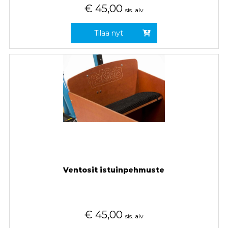
€
45,00
sis. alv
Tilaa nyt
Ventosit istuinpehmuste
€
45,00
sis. alv