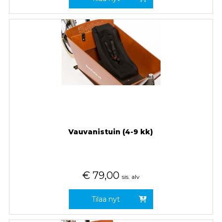
Vauvanistuin (4-9 kk)
€
79,00
sis. alv
Tilaa nyt