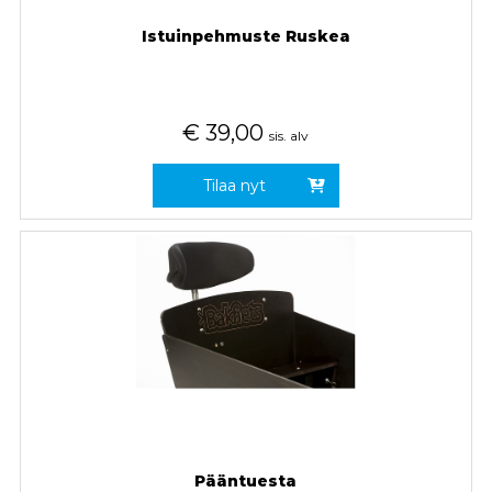
Istuinpehmuste Ruskea
€
39,00
sis. alv
Tilaa nyt
Pääntuesta