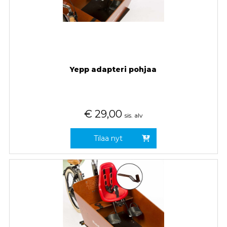
Yepp adapteri pohjaa
€
29,00
sis. alv
Tilaa nyt