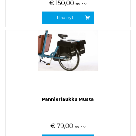
€
150,00
sis. alv
Tilaa nyt
Pannierlaukku Musta
€
79,00
sis. alv