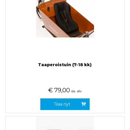
Taaperoistuin (7-18 kk)
€
79,00
sis. alv
Tilaa nyt