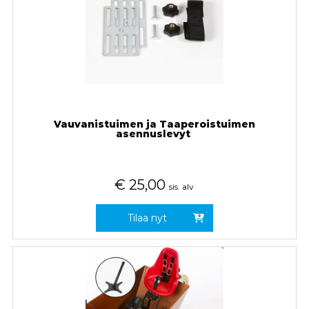
Vauvanistuimen ja Taaperoistuimen
asennuslevyt
€
25,00
sis. alv
Tilaa nyt