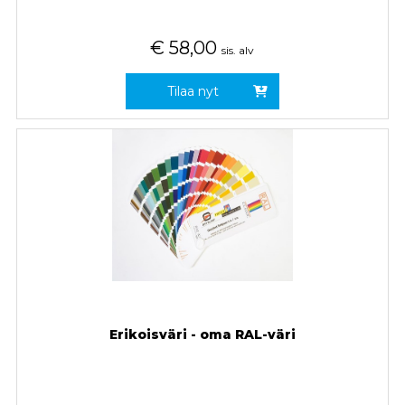
€
58,00
sis. alv
Tilaa nyt
Erikoisväri - oma RAL-väri