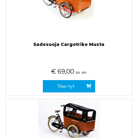
Sadesuoja Cargotrike Musta
€
69,00
sis. alv
Tilaa nyt