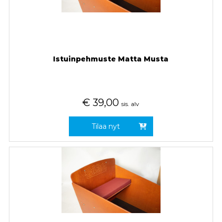
Istuinpehmuste Matta Musta
€
39,00
sis. alv
Tilaa nyt