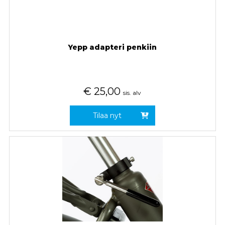
Yepp adapteri penkiin
€
25,00
sis. alv
Tilaa nyt