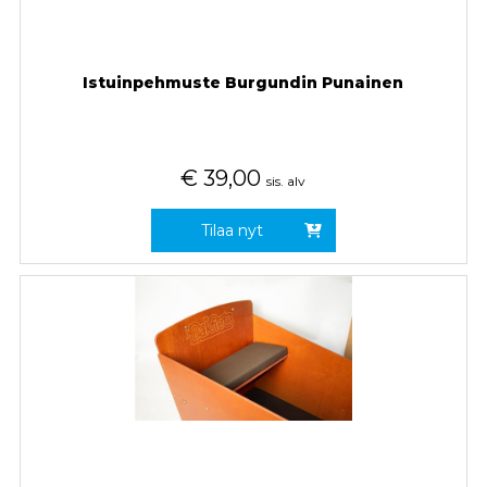
Istuinpehmuste Burgundin Punainen
€
39,00
sis. alv
Tilaa nyt