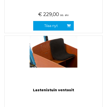
€
229,00
sis. alv
Tilaa nyt
Lastenistuin ventosit