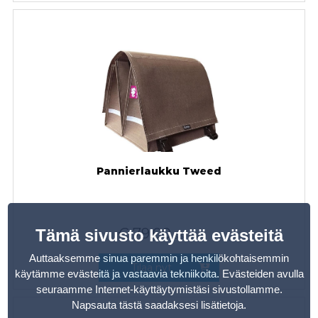
Pannierlaukku Tweed
€
79,00
Tämä sivusto käyttää evästeitä
sis. alv
Auttaaksemme sinua paremmin ja henkilökohtaisemmin
Tilaa nyt
käytämme evästeitä ja vastaavia tekniikoita. Evästeiden avulla
seuraamme Internet-käyttäytymistäsi sivustollamme.
Napsauta tästä saadaksesi lisätietoja
.