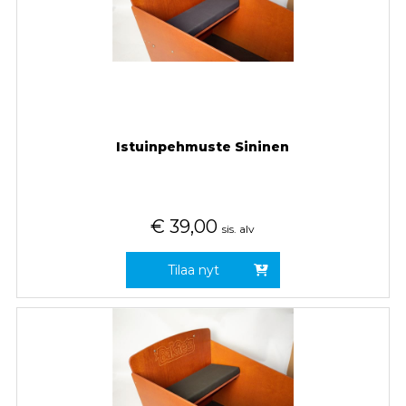
Istuinpehmuste Sininen
€
39,00
sis. alv
Tilaa nyt