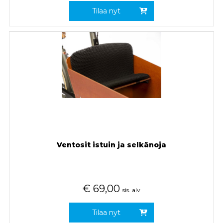
Tilaa nyt
Ventosit istuin ja selkänoja
€
69,00
sis. alv
Tilaa nyt