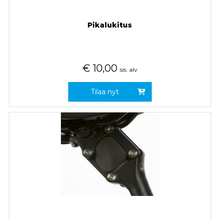
Pikalukitus
€
10,00
sis. alv
Tilaa nyt