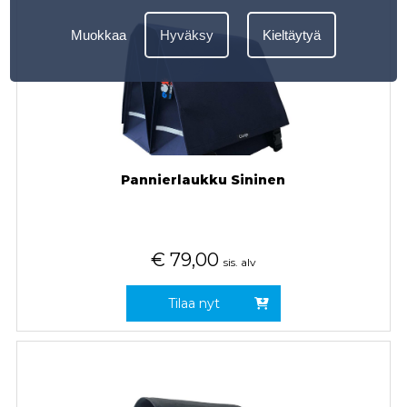
Muokkaa
Hyväksy
Kieltäytyä
Pannierlaukku Sininen
€
79,00
sis. alv
Tilaa nyt