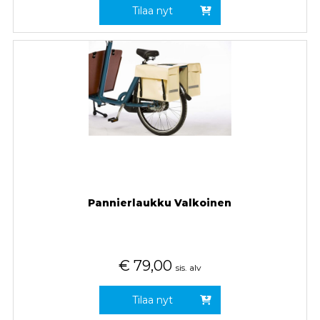
Tilaa nyt
Pannierlaukku Valkoinen
€
79,00
sis. alv
Tilaa nyt