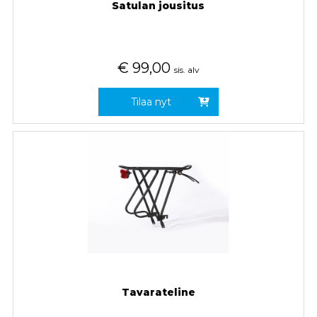
Satulan jousitus
€
99,00
sis. alv
Tilaa nyt
Tavarateline