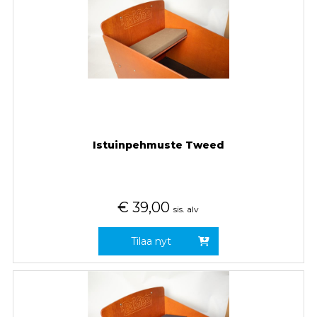
Istuinpehmuste Tweed
€
39,00
sis. alv
Tilaa nyt