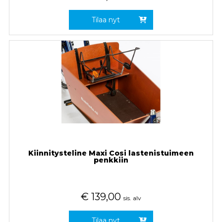
Tilaa nyt
Kiinnitysteline Maxi Cosi lastenistuimeen
penkkiin
€
139,00
sis. alv
Tilaa nyt