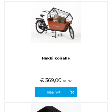
Häkki koiralle
€
369,00
sis. alv
Tilaa nyt