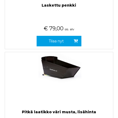
Laskettu penkki
€
79,00
sis. alv
Tilaa nyt
Pitkä laatikko väri musta, lisähinta