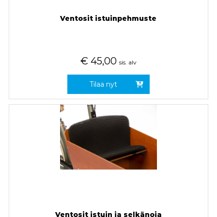
Ventosit istuinpehmuste
€
45,00
sis. alv
Tilaa nyt
Ventosit istuin ja selkänoja