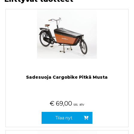
Sadesuoja Cargobike Pitkä Musta
€
69,00
sis. alv
Tilaa nyt