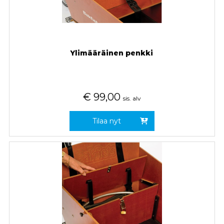
Ylimääräinen penkki
€
99,00
sis. alv
Tilaa nyt