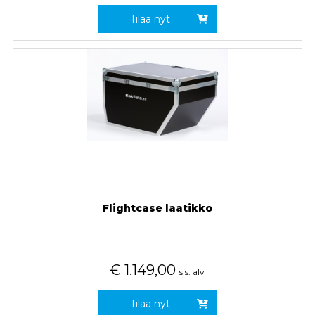
Tilaa nyt
Flightcase laatikko
€
1.149,00
sis. alv
Tilaa nyt