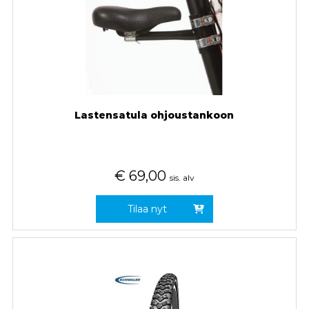
Lastensatula ohjoustankoon
€
69,00
sis. alv
Tilaa nyt