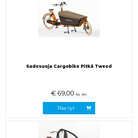
Sadesuoja Cargobike Pitkä Tweed
€
69,00
sis. alv
Tilaa nyt