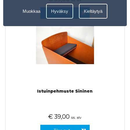
Muokkaa
Hyväksy
Kieltäytyä
Tilaa nyt
Istuinpehmuste Sininen
€
39,00
sis. alv