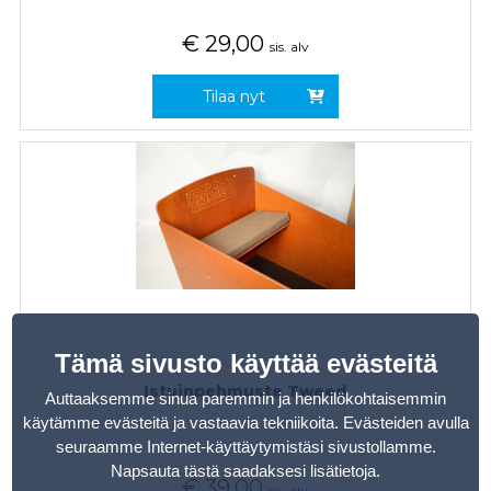
€
29,00
sis. alv
Tilaa nyt
Tämä sivusto käyttää evästeitä
Istuinpehmuste Tweed
Auttaaksemme sinua paremmin ja henkilökohtaisemmin
käytämme evästeitä ja vastaavia tekniikoita. Evästeiden avulla
seuraamme Internet-käyttäytymistäsi sivustollamme.
Napsauta tästä saadaksesi lisätietoja
.
€
39,00
sis. alv