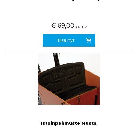
€
69,00
sis. alv
Tilaa nyt
Istuinpehmuste Musta