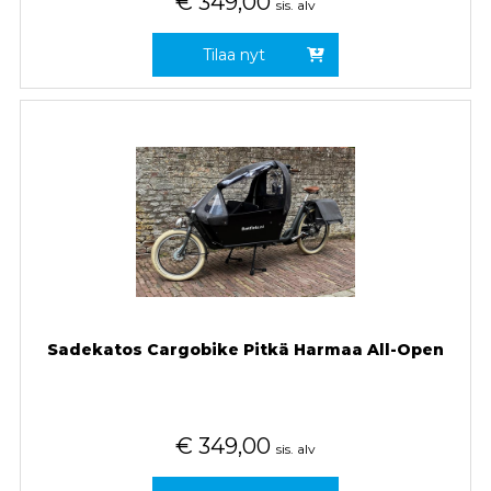
€
349,00
sis. alv
Tilaa nyt
Sadekatos Cargobike Pitkä Harmaa All-Open
€
349,00
sis. alv