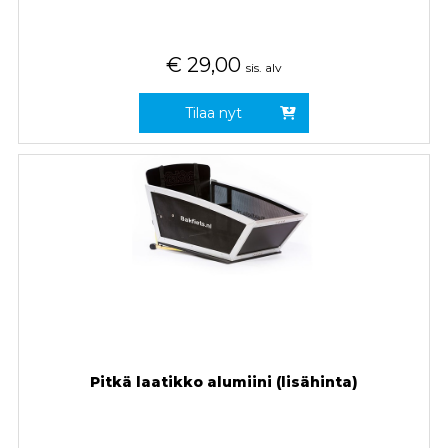
€
29,00
sis. alv
Tilaa nyt
Pitkä laatikko alumiini (lisähinta)