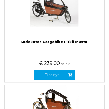
Sadekatos Cargobike Pitkä Musta
€
239,00
sis. alv
Tilaa nyt