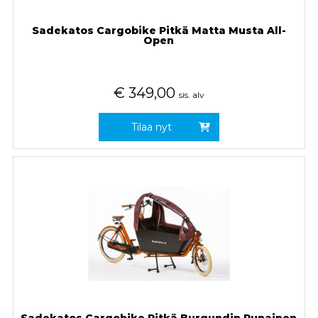
Sadekatos Cargobike Pitkä Matta Musta All-
Open
€
349,00
sis. alv
Tilaa nyt
Sadekatos Cargobike Pitkä Burgundin Punainen