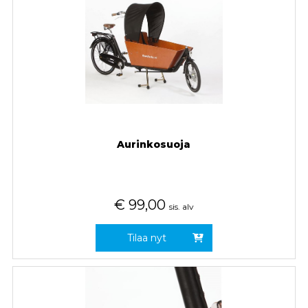
Aurinkosuoja
€
99,00
sis. alv
Tilaa nyt