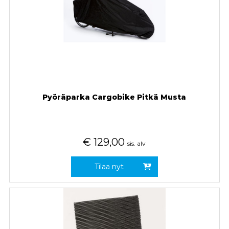
Pyöräparka Cargobike Pitkä Musta
€
129,00
sis. alv
Tilaa nyt