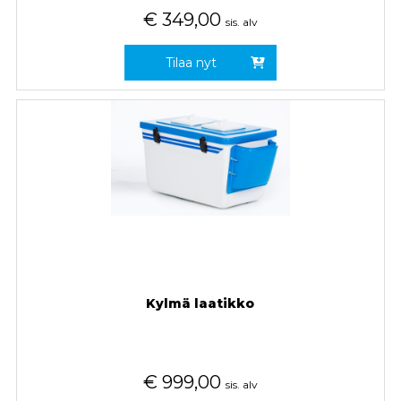
€
349,00
sis. alv
Tilaa nyt
Kylmä laatikko
€
999,00
sis. alv