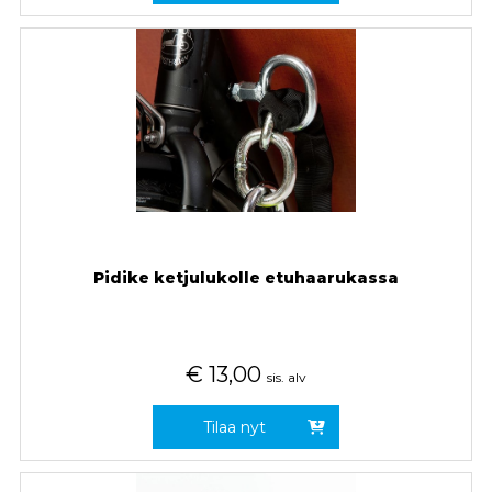
Pidike ketjulukolle etuhaarukassa
€
13,00
sis. alv
Tilaa nyt