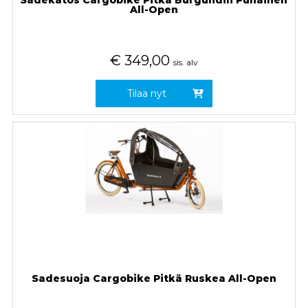
All-Open
€
349,00
sis. alv
Tilaa nyt
Sadesuoja Cargobike Pitkä Ruskea All-Open