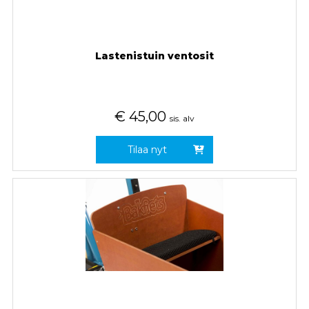
Lastenistuin ventosit
€
45,00
sis. alv
Tilaa nyt