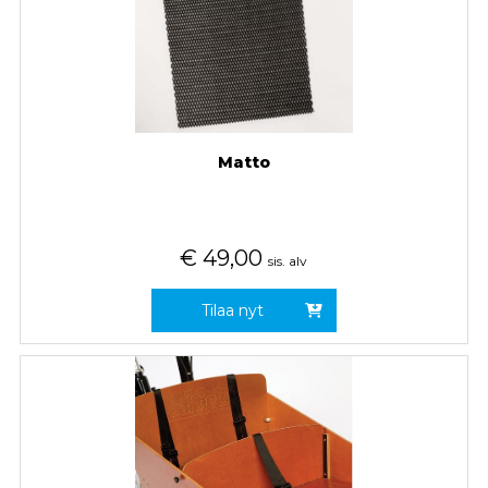
Matto
€
49,00
sis. alv
Tilaa nyt