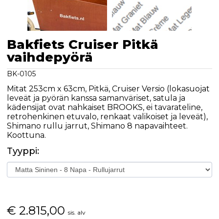
Bakfiets Cruiser Pitkä
vaihdepyörä
BK-0105
Mitat 253cm x 63cm, Pitkä, Cruiser Versio (lokasuojat
leveät ja pyörän kanssa samanväriset, satula ja
kädensijat ovat nahkaiset BROOKS, ei tavarateline,
retrohenkinen etuvalo, renkaat valikoiset ja leveät),
Shimano rullu jarrut, Shimano 8 napavaihteet.
Koottuna.
Tyyppi:
€
2.815,00
sis. alv