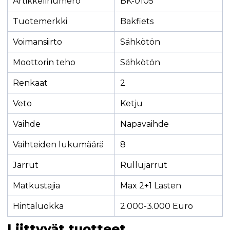
Artikkelinumero
BK-0105
Tuotemerkki
Bakfiets
Voimansiirto
Sähkötön
Moottorin teho
Sähkötön
Renkaat
2
Veto
Ketju
Vaihde
Napavaihde
Vaihteiden lukumäärä
8
Jarrut
Rullujarrut
Matkustajia
Max 2+1 Lasten
Hintaluokka
2.000-3.000 Euro
Liittyvät tuotteet