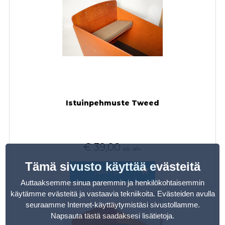
Istuinpehmuste Tweed
€
39,00
sis. alv
Tämä sivusto käyttää evästeitä
Tilaa nyt
Auttaaksemme sinua paremmin ja henkilökohtaisemmin
käytämme evästeitä ja vastaavia tekniikoita. Evästeiden avulla
seuraamme Internet-käyttäytymistäsi sivustollamme.
Napsauta tästä saadaksesi lisätietoja
.