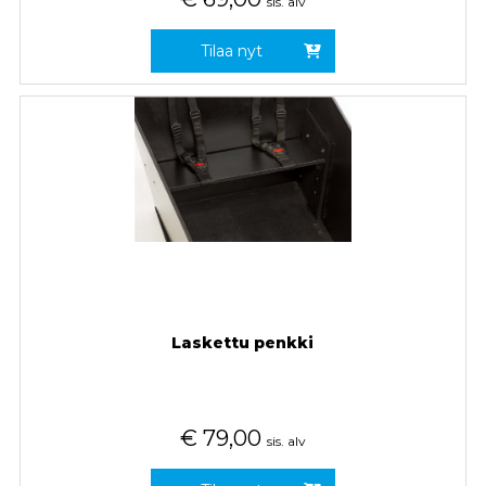
sis. alv
Tilaa nyt
Laskettu penkki
€
79,00
sis. alv