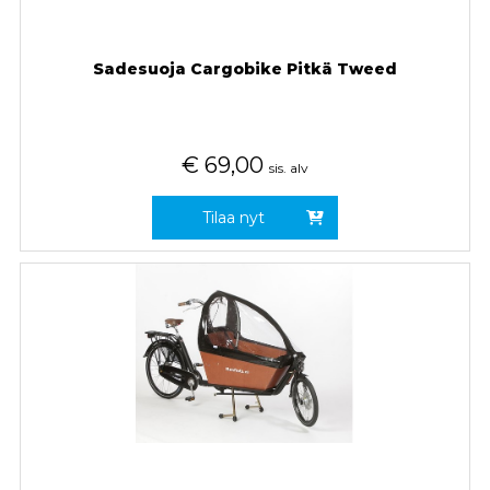
Sadesuoja Cargobike Pitkä Tweed
€
69,00
sis. alv
Tilaa nyt