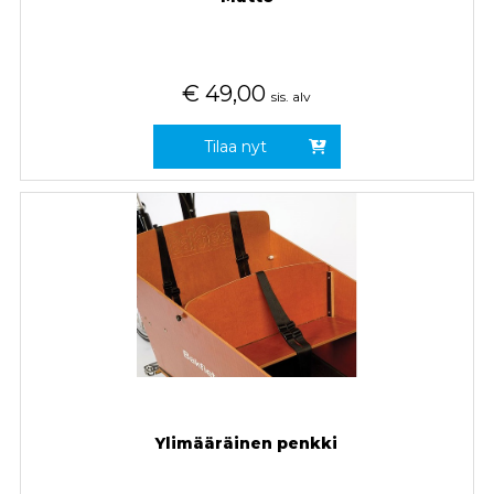
€
49,00
sis. alv
Tilaa nyt
Ylimääräinen penkki