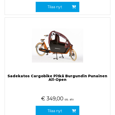
Tilaa nyt
Sadekatos Cargobike Pitkä Burgundin Punainen
All-Open
€
349,00
sis. alv
Tilaa nyt