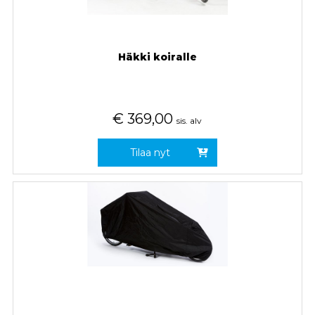
Häkki koiralle
€
369,00
sis. alv
Tilaa nyt