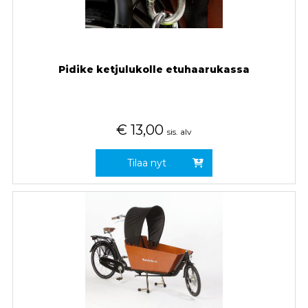
Pidike ketjulukolle etuhaarukassa
€
13,00
sis. alv
Tilaa nyt