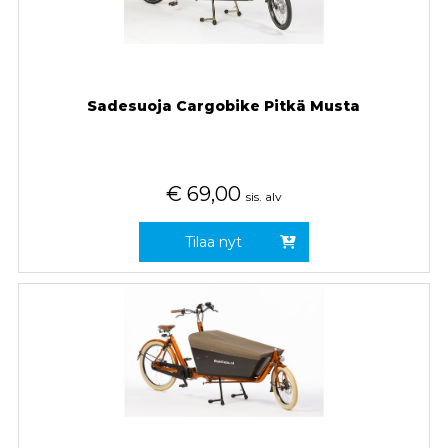
Sadesuoja Cargobike Pitkä Musta
€
69,00
sis. alv
Tilaa nyt