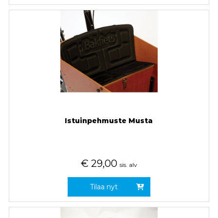
Istuinpehmuste Musta
€
29,00
sis. alv
Tilaa nyt