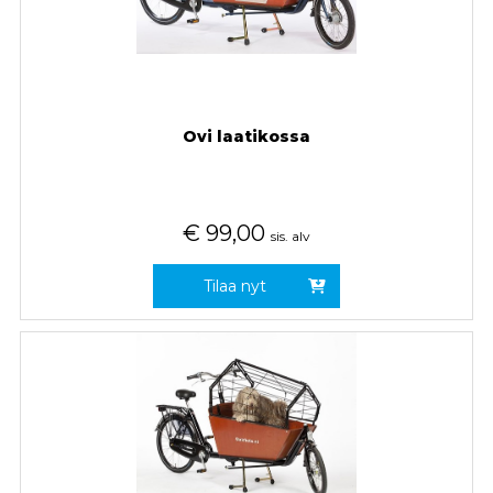
Ovi laatikossa
€
99,00
sis. alv
Tilaa nyt