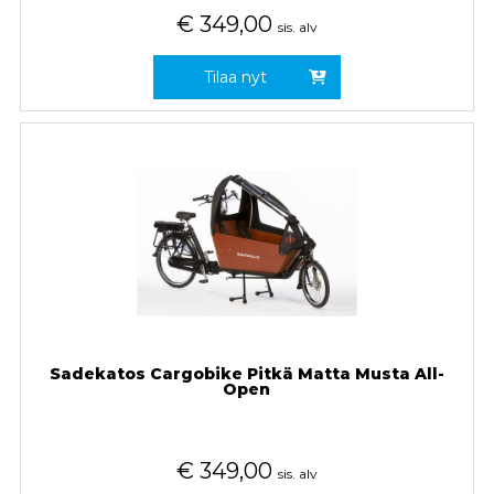
€
349,00
sis. alv
Tilaa nyt
Sadekatos Cargobike Pitkä Matta Musta All-
Open
€
349,00
sis. alv