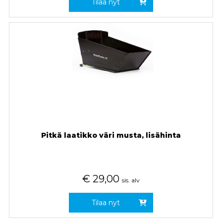
Tilaa nyt
Pitkä laatikko väri musta, lisähinta
€
29,00
sis. alv
Tilaa nyt