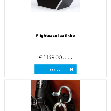
Flightcase laatikko
€
1.149,00
sis. alv
Tilaa nyt