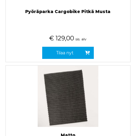
Pyöräparka Cargobike Pitkä Musta
€
129,00
sis. alv
Tilaa nyt
Matto