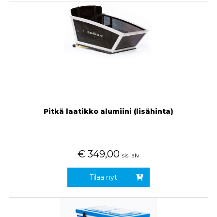
Pitkä laatikko alumiini (lisähinta)
€
349,00
sis. alv
Tilaa nyt