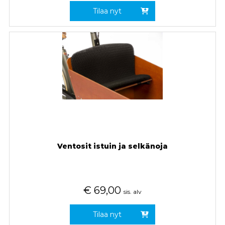
Tilaa nyt
Ventosit istuin ja selkänoja
€
69,00
sis. alv
Tilaa nyt