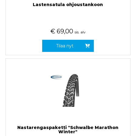
Lastensatula ohjoustankoon
€
69,00
sis. alv
Tilaa nyt
Nastarengaspaketti "Schwalbe Marathon
Winter"