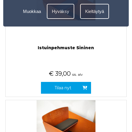
Muokkaa
Hyväksy
Kieltäytyä
Istuinpehmuste Sininen
€
39,00
sis. alv
Tilaa nyt