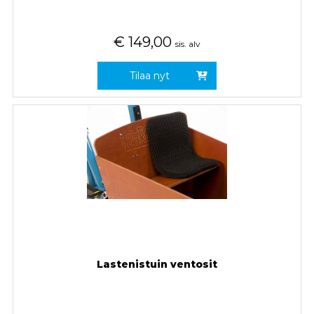
€
149,00
sis. alv
Tilaa nyt
Lastenistuin ventosit