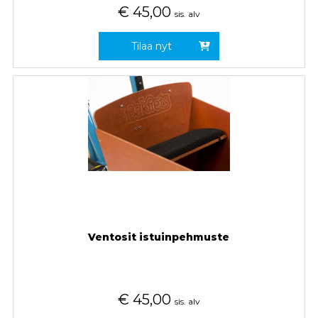
€
45,00
sis. alv
Tilaa nyt
Ventosit istuinpehmuste
€
45,00
sis. alv