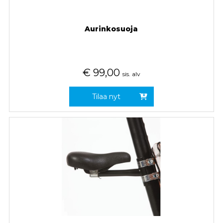
Aurinkosuoja
€
99,00
sis. alv
Tilaa nyt