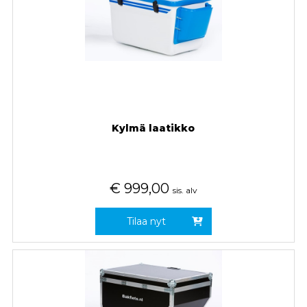
Kylmä laatikko
€
999,00
sis. alv
Tilaa nyt