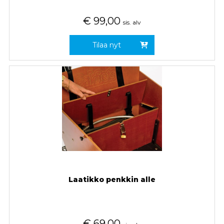
€
99,00
sis. alv
Tilaa nyt
Laatikko penkkin alle
€
69,00