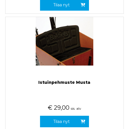
Tilaa nyt
Istuinpehmuste Musta
€
29,00
sis. alv
Tilaa nyt