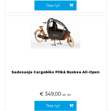
Tilaa nyt
Sadesuoja Cargobike Pitkä Ruskea All-Open
€
349,00
sis. alv
Tilaa nyt