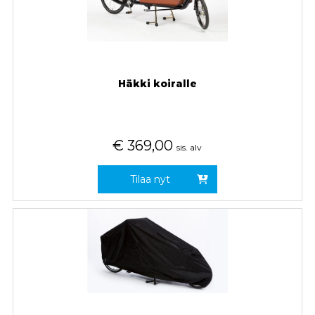
Häkki koiralle
€
369,00
sis. alv
Tilaa nyt