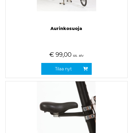
Aurinkosuoja
€
99,00
sis. alv
Tilaa nyt