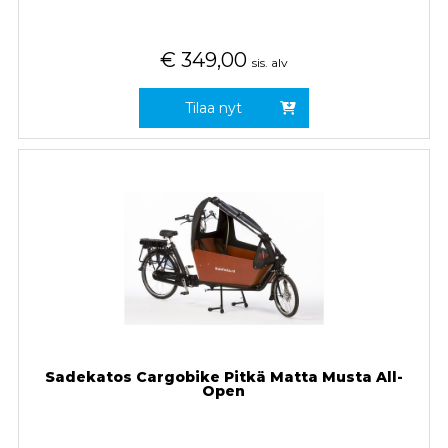
€
349,00
sis. alv
Tilaa nyt
Sadekatos Cargobike Pitkä Matta Musta All-
Open