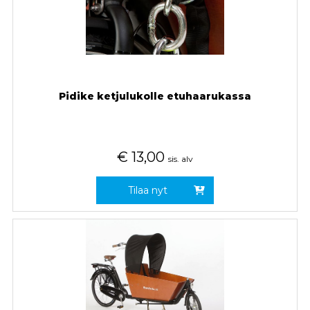
Pidike ketjulukolle etuhaarukassa
€
13,00
sis. alv
Tilaa nyt