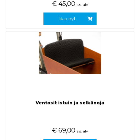
€
45,00
sis. alv
Tilaa nyt
Ventosit istuin ja selkänoja
€
69,00
sis. alv