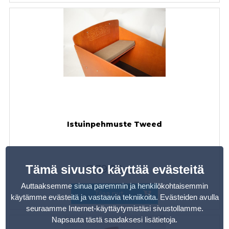
Istuinpehmuste Tweed
Tämä sivusto käyttää evästeitä
€
39,00
sis. alv
Auttaaksemme sinua paremmin ja henkilökohtaisemmin
Tilaa nyt
käytämme evästeitä ja vastaavia tekniikoita. Evästeiden avulla
seuraamme Internet-käyttäytymistäsi sivustollamme.
Napsauta tästä saadaksesi lisätietoja
.