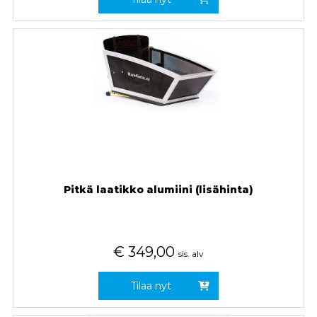
Pitkä laatikko alumiini (lisähinta)
€
349,00
sis. alv
Tilaa nyt