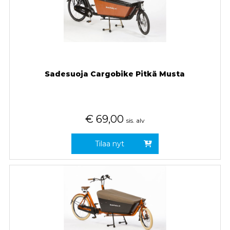
Sadesuoja Cargobike Pitkä Musta
€
69,00
sis. alv
Tilaa nyt