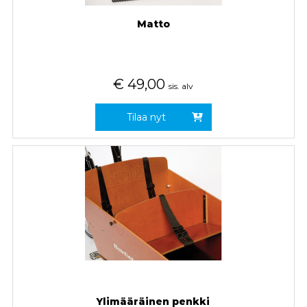
Matto
€
49,00
sis. alv
Tilaa nyt
Ylimääräinen penkki