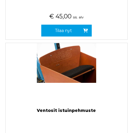
€
45,00
sis. alv
Tilaa nyt
Ventosit istuinpehmuste