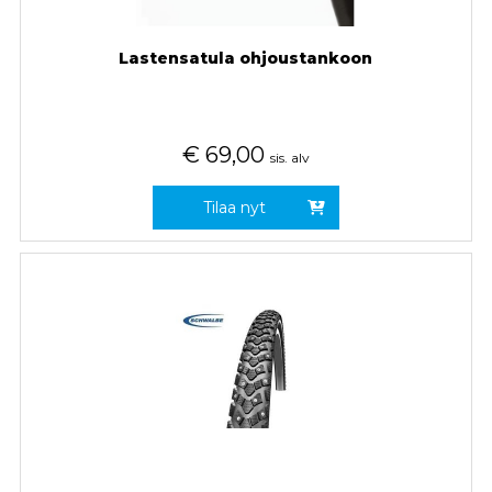
Lastensatula ohjoustankoon
€
69,00
sis. alv
Tilaa nyt