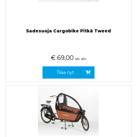
Sadesuoja Cargobike Pitkä Tweed
€
69,00
sis. alv
Tilaa nyt