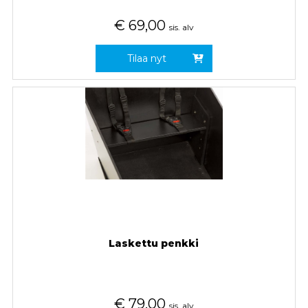
€
69,00
sis. alv
Tilaa nyt
Laskettu penkki
€
79,00
sis. alv