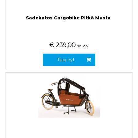
Sadekatos Cargobike Pitkä Musta
€
239,00
sis. alv
Tilaa nyt