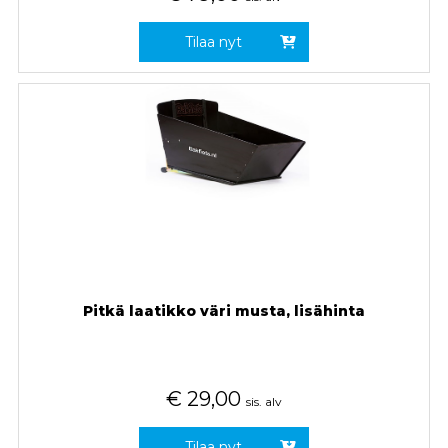
Tilaa nyt
Pitkä laatikko väri musta, lisähinta
€
29,00
sis. alv
Tilaa nyt