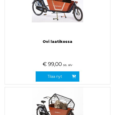
Ovi laatikossa
€
99,00
sis. alv
Tilaa nyt