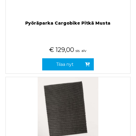
Pyöräparka Cargobike Pitkä Musta
€
129,00
sis. alv
Tilaa nyt