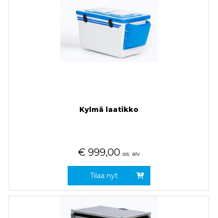
Kylmä laatikko
€
999,00
sis. alv
Tilaa nyt