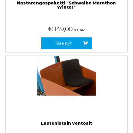
Nastarengaspaketti "Schwalbe Marathon
Winter"
€
149,00
sis. alv
Tilaa nyt
Lastenistuin ventosit