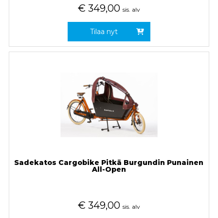
€
349,00
sis. alv
Tilaa nyt
Sadekatos Cargobike Pitkä Burgundin Punainen
All-Open
€
349,00
sis. alv