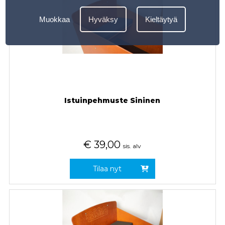
Muokkaa
Hyväksy
Kieltäytyä
Istuinpehmuste Sininen
€
39,00
sis. alv
Tilaa nyt