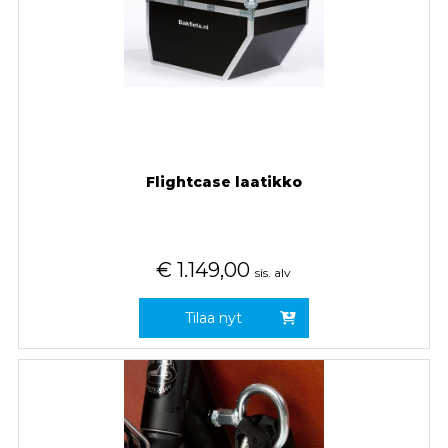
Flightcase laatikko
€
1.149,00
sis. alv
Tilaa nyt