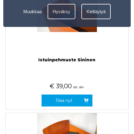
Muokkaa
Hyväksy
Kieltäytyä
Istuinpehmuste Sininen
€
39,00
sis. alv
Tilaa nyt