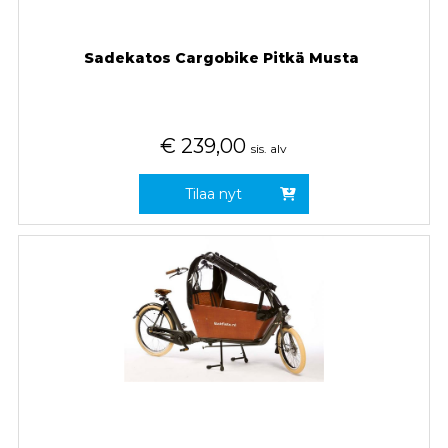
Sadekatos Cargobike Pitkä Musta
€
239,00
sis. alv
Tilaa nyt