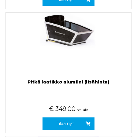
Pitkä laatikko alumiini (lisähinta)
€
349,00
sis. alv
Tilaa nyt