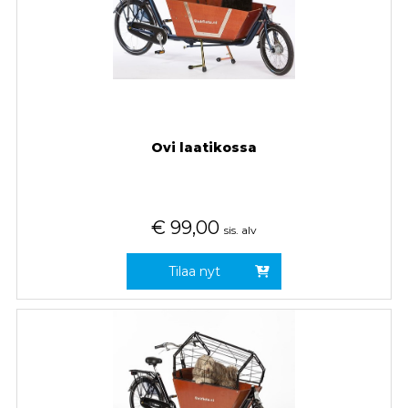
Ovi laatikossa
€
99,00
sis. alv
Tilaa nyt