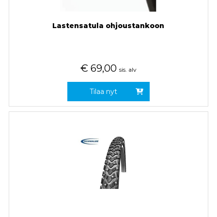
Lastensatula ohjoustankoon
€
69,00
sis. alv
Tilaa nyt