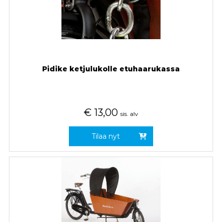
Pidike ketjulukolle etuhaarukassa
€
13,00
sis. alv
Tilaa nyt