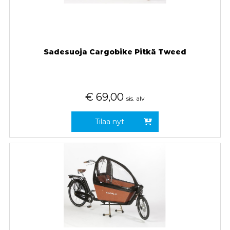
Sadesuoja Cargobike Pitkä Tweed
€
69,00
sis. alv
Tilaa nyt