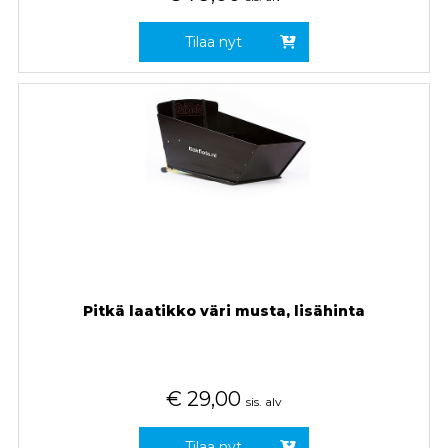
Tilaa nyt
Pitkä laatikko väri musta, lisähinta
€
29,00
sis. alv
Tilaa nyt