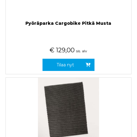
Pyöräparka Cargobike Pitkä Musta
€
129,00
sis. alv
Tilaa nyt