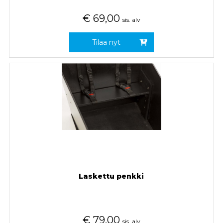
€
69,00
sis. alv
Tilaa nyt
Laskettu penkki
€
79,00
sis. alv