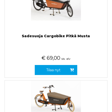
Sadesuoja Cargobike Pitkä Musta
€
69,00
sis. alv
Tilaa nyt