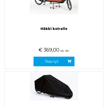
Häkki koiralle
€
369,00
sis. alv
Tilaa nyt