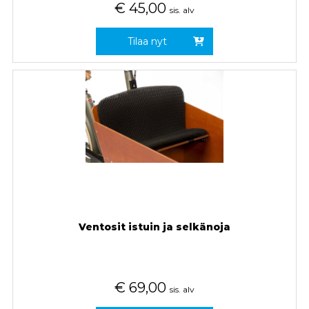
€
45,00
sis. alv
Tilaa nyt
Ventosit istuin ja selkänoja
€
69,00
sis. alv