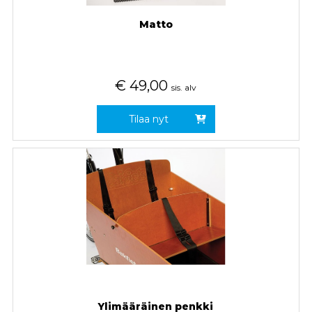
Matto
€
49,00
sis. alv
Tilaa nyt
Ylimääräinen penkki