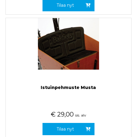
Tilaa nyt
Istuinpehmuste Musta
€
29,00
sis. alv
Tilaa nyt