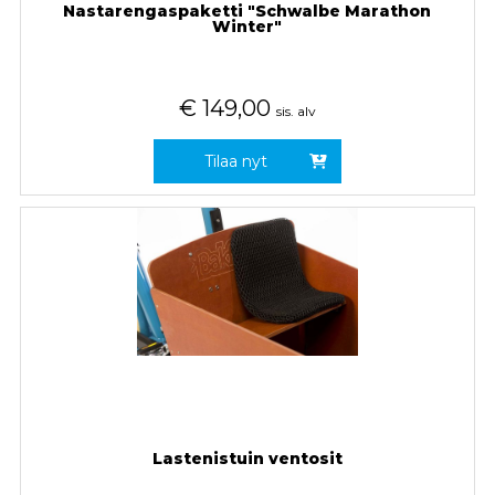
Nastarengaspaketti "Schwalbe Marathon
Winter"
€
149,00
sis. alv
Tilaa nyt
Lastenistuin ventosit