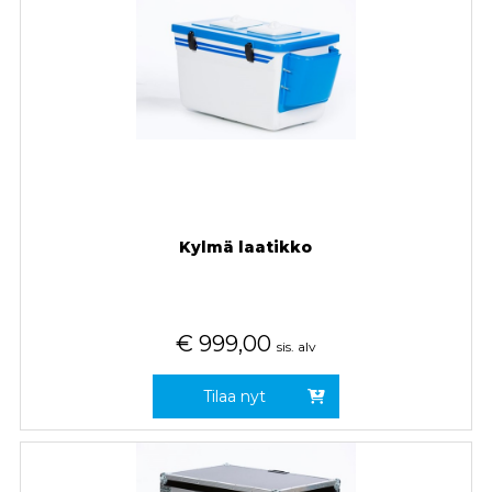
Kylmä laatikko
€
999,00
sis. alv
Tilaa nyt