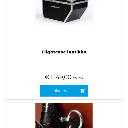
Flightcase laatikko
€
1.149,00
sis. alv
Tilaa nyt