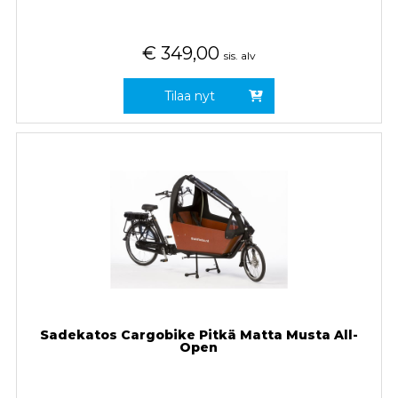
€
349,00
sis. alv
Tilaa nyt
Sadekatos Cargobike Pitkä Matta Musta All-
Open