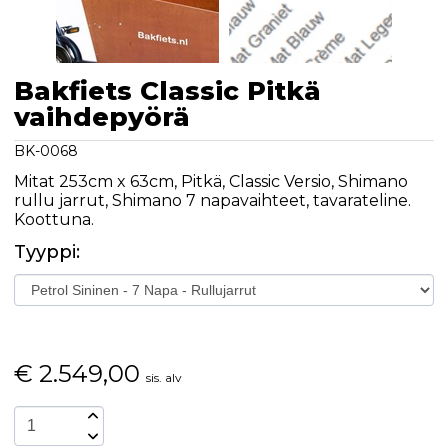
Bakfiets Classic Pitkä
vaihdepyörä
BK-0068
Mitat 253cm x 63cm, Pitkä, Classic Versio, Shimano
rullu jarrut, Shimano 7 napavaihteet, tavarateline.
Koottuna.
Tyyppi:
€
2.549,00
sis. alv