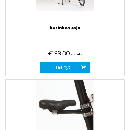
Aurinkosuoja
€
99,00
sis. alv
Tilaa nyt