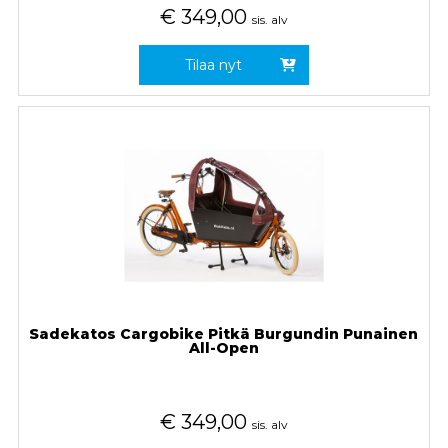
€
349,00
sis. alv
Tilaa nyt
Sadekatos Cargobike Pitkä Burgundin Punainen
All-Open
€
349,00
sis. alv