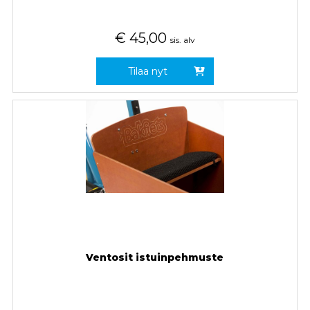
€
45,00
sis. alv
Tilaa nyt
Ventosit istuinpehmuste