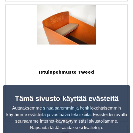
Istuinpehmuste Tweed
Tämä sivusto käyttää evästeitä
€
39,00
sis. alv
Auttaaksemme sinua paremmin ja henkilökohtaisemmin
Tilaa nyt
käytämme evästeitä ja vastaavia tekniikoita. Evästeiden avulla
seuraamme Internet-käyttäytymistäsi sivustollamme.
Napsauta tästä saadaksesi lisätietoja
.