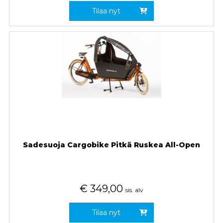
Tilaa nyt
Sadesuoja Cargobike Pitkä Ruskea All-Open
€
349,00
sis. alv
Tilaa nyt