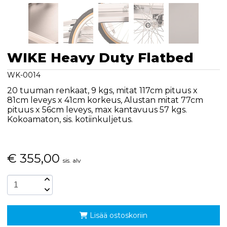
WIKE Heavy Duty Flatbed
WK-0014
20 tuuman renkaat, 9 kgs, mitat 117cm pituus x
81cm leveys x 41cm korkeus, Alustan mitat 77cm
pituus x 56cm leveys, max kantavuus 57 kgs.
Kokoamaton, sis. kotiinkuljetus.
€
355,00
sis. alv
Lisää ostoskoriin