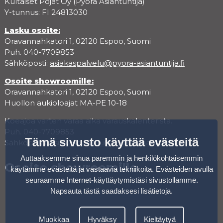
Kultaiset Pojat Oy (Pyörä Asiantuntija)
Y-tunnus: FI 24813030
Lasku osoite:
Oravannahkatori 1, 02120 Espoo, Suomi
Puh. 040-7709853
Sähköposti:
asiakaspalvelu@pyora-asiantuntija.fi
Osoite showroomille:
Oravannahkatori 1, 02120 Espoo, Suomi
Huollon aukioloajat MA-PE 10-18
Koeajoa varten varaa aika varauskalenterista.
Puh. 040-7709853
Tämä sivusto käyttää evästeitä
Sähköposti:
asiakaspalvelu@pyora-asiantuntija.fi
Auttaaksemme sinua paremmin ja henkilökohtaisemmin
Osoite showroomille
käytämme evästeitä ja vastaavia tekniikoita. Evästeiden avulla
seuraamme Internet-käyttäytymistäsi sivustollamme.
Napsauta tästä saadaksesi lisätietoja
.
Muokkaa
Hyväksy
Kieltäytyä