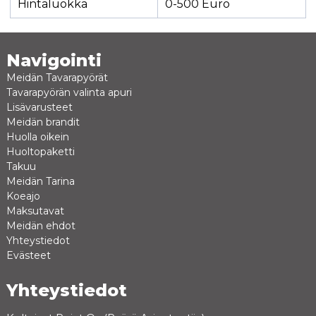
Hintaluokka
0-500 Euro
Navigointi
Meidän Tavarapyörät
Tavarapyörän valinta apuri
Lisävarusteet
Meidän brandit
Huolla oikein
Huoltopaketti
Takuu
Meidän Tarina
Koeajo
Maksutavat
Meidän ehdot
Yhteystiedot
Evästeet
Yhteystiedot